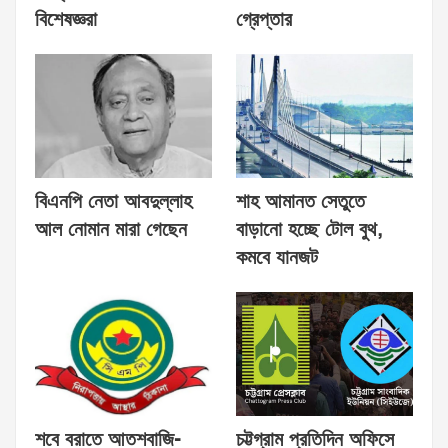
বিশেষজ্ঞরা
গ্রেপ্তার
বিএনপি নেতা আবদুল্লাহ
শাহ আমানত সেতুতে
আল নোমান মারা গেছেন
বাড়ানো হচ্ছে টোল বুথ,
কমবে যানজট
শবে বরাতে আতশবাজি-
চট্টগ্রাম প্রতিদিন অফিসে