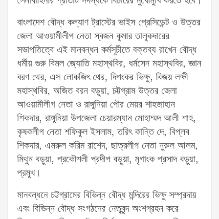
সেনাবাহিনরি প্রতিটি সদস্যকে বিচারের মুখোমুখি করতে হবে।
বাংলাদেশ বৌদ্ধ কল্যাণ ট্রাস্টের ভাইস প্রেসিডেন্ট ও উত্তর
জেলা আওয়ামীলীগ নেতা স্বজন কুমার তালুকদারের
সভাপতিত্বে এই মানবন্ধন কর্মসূচীতে বক্তব্য রাখেন বৌদ্ধ
ধর্মীয় গুরু বিমল জ্যোতি মহাস্থবির, ধর্মসেন মহাস্থবির, জ্ঞান
বরণ থের, এস লোকজিৎ থের, দিপংকর ভিক্ষু, বিজয় লক্ষী
মহাস্থবির, অজিত বরন বড়ুয়া, চট্টগ্রাম উত্তর জেলা
আওয়ামীলীগ নেতা ও রাঙ্গুনিয়া পৌর মেয়র শাহজাহান
শিকদার, রাঙ্গুনিয়া উপজেলা চেয়ারম্যান মোহাম্মদ আলী শাহ,
কৃষকলীগ নেতা শফিকুল ইসলাম, তরিৎ কান্তি দে, বিপ্লব
শিকদার, এমরুল করিম রাশেদ, ছাত্রলীগ নেতা নুরুল আলম,
মিথুন বড়ুয়া, প্রকৌশলী প্রদীপ বড়ুয়া, মৃগাংক প্রসাদ বড়ুয়া,
প্রমুখ।
মানবন্ধনে চট্টগ্রামের বিভিন্ন বৌদ্ধ মন্দিরের ভিক্ষু সম্প্রদায়
এবং বিভিন্ন বৌদ্ধ সংগঠনের নেতৃবৃন্দ অংশগ্রহন করে