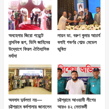
অবহেলার জিরো পয়েন্টে
লায়ন ডা. বরুণ কুমার আচার্য
নান্দনিক রূপ, ডিসি জাহিদের
বলাই গভর্ণর গোল্ড মেডেল
উদ্যোগে ফিরল ঐতিহাসিক
ভূষিত
মর্যাদা
অবসাদ দুর্বলতা নয়—
চট্টগ্রামে আওয়ামী লীগের
চট্টগ্রামে কর্মশালায় জানালেন
আরও ৪২ নেতাকর্মী