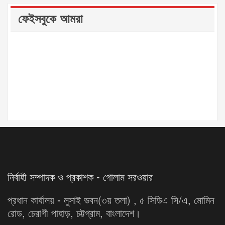
ফেইসবুকে আমরা
নির্বাহী সম্পাদক ও প্রকাশক - গোলাম সরওয়ার
প্রধান কার্যালয় - লুসাই ভবন(৩য় তলা) , ৫ সিডিএ সি/এ, মোমিন
রোড, চেরাগী পাহাড়, চট্টগ্রাম, বাংলাদেশ।