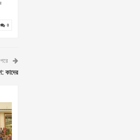
র
0
পরে
েশ: কাদের