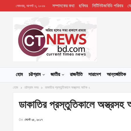
সম্পাদকের কথা
ছবিঘর
সিটিনিউজবিডি পরিবার
য
সোমবার, আগস্ট ৩, ২০২৬
হোম
চট্টগ্রাম
জাতীয়
রাজনীতি
সারাদেশ
আন্তর্জাতিক
হোম
চট্টগ্রাম নগর
ডাকাতির প্রস্তুতিকালে অস্ত্রসহ আটক ২
ডাকাতির প্রস্তুতিকালে অস্ত্রস
On
সেপ্টে ২৫, ২০১৭