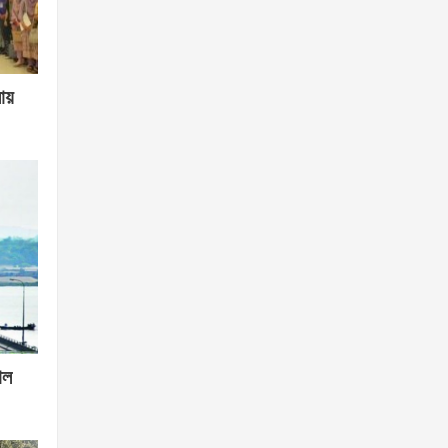
লায়
োল