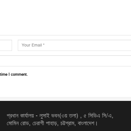
 time I comment.
প্রধান কার্যালয় - লুসাই ভবন(৩য় তলা) , ৫ সিডিএ সি/এ,
মোমিন রোড, চেরাগী পাহাড়, চট্টগ্রাম, বাংলাদেশ।