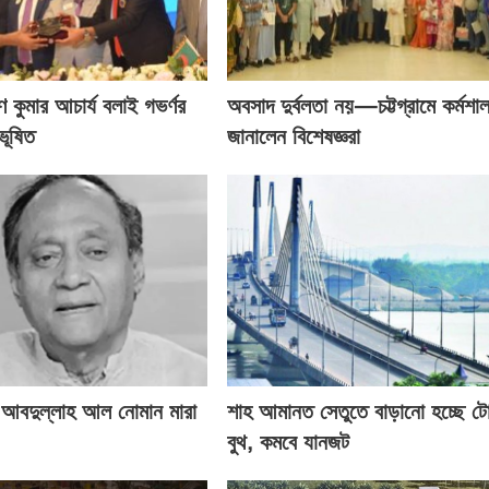
ণ কুমার আচার্য বলাই গভর্ণর
অবসাদ দুর্বলতা নয়—চট্টগ্রামে কর্মশা
ভূষিত
জানালেন বিশেষজ্ঞরা
 আবদুল্লাহ আল নোমান মারা
শাহ আমানত সেতুতে বাড়ানো হচ্ছে ট
বুথ, কমবে যানজট