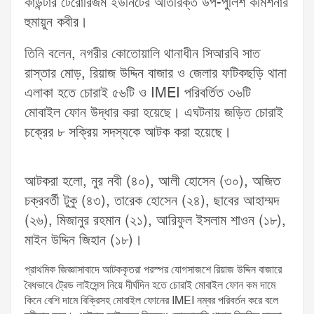
কাউন্টার টেরোরিজম ইউনিটের অতিরিক্ত উপ-পুলিশ কমিশনার
হুমায়ুন কবীর।
তিনি বলেন, নগরীর কোতোয়ালি থানাধীন সিআরবি সাত
রাস্তার মোড়, রিয়াজ উদ্দিন বাজার ও জেলার ফটিকছড়ি থানা
এলাকা হতে চোরাই ৫৬টি ও IMEI পরিবর্তিত ৩৬টি
মোবাইল ফোন উদ্ধার করা হয়েছে। এঘটনায় জড়িত চোরাই
চক্রের ৮ সক্রিয় সদস্যকে আটক করা হয়েছে।
আটকরা হলো, নুর নবী (৪০), আলী হোসেন (৩০), অজিত
চক্রবর্তী টুকু (৪৩), তারেক হোসেন (২৪), ছাবের আহাম্মদ
(২৬), মিজানুর রহমান (২১), আরিফুল ইসলাম শাওন (১৮),
মাইন উদ্দিন জিহান (১৮)।
প্রাথমিক জিজ্ঞাসাবাদে আটককৃতরা পরস্পর যোগসাজশে রিয়াজ উদ্দিন বাজারে
বৈধভাবে ট্রেড লাইসেন্স নিয়ে দীর্ঘদিন হতে চোরাই মোবাইল ফোন কম দামে
কিনে বেশি দামে বিক্রিসহ মোবাইল ফোনের IMEI নম্বর পরিবর্তন করে বলে