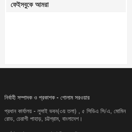
ফেইসবুকে আমরা
নির্বাহী সম্পাদক ও প্রকাশক - গোলাম সরওয়ার
প্রধান কার্যালয় - লুসাই ভবন(৩য় তলা) , ৫ সিডিএ সি/এ, মোমিন
রোড, চেরাগী পাহাড়, চট্টগ্রাম, বাংলাদেশ।