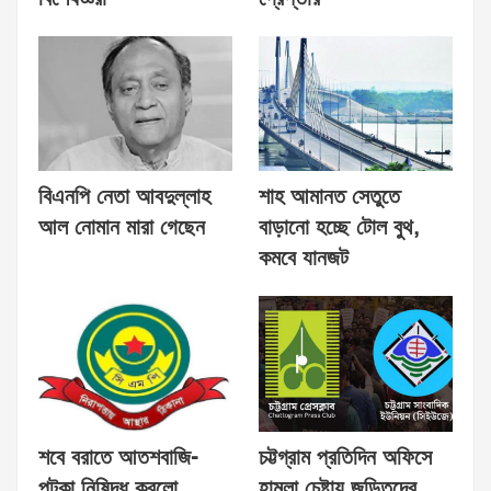
বিএনপি নেতা আবদুল্লাহ
শাহ আমানত সেতুতে
আল নোমান মারা গেছেন
বাড়ানো হচ্ছে টোল বুথ,
কমবে যানজট
শবে বরাতে আতশবাজি-
চট্টগ্রাম প্রতিদিন অফিসে
পটকা নিষিদ্ধ করলো
হামলা চেষ্টায় জড়িতদের