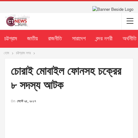
চট্টগ্রাম
জাতীয়
রাজনীতি
সারাদেশ
বন্দর নগরী
অর্থনীতি
হোম
চট্টগ্রাম নগর
চোরাই মোবাইল ফোনসহ চক্রের
৮ সদস্য আটক
On
সেপ্টে ২৫, ২০১৭