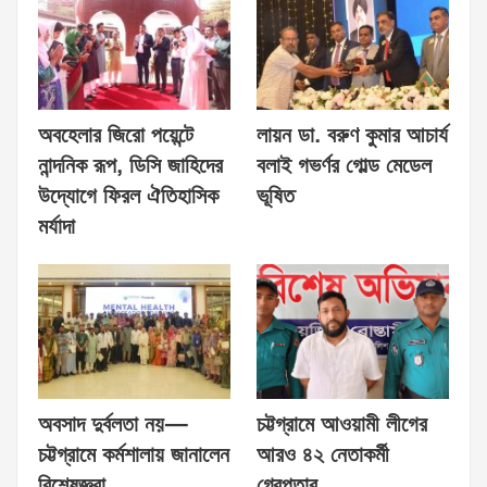
অবহেলার জিরো পয়েন্টে
লায়ন ডা. বরুণ কুমার আচার্য
নান্দনিক রূপ, ডিসি জাহিদের
বলাই গভর্ণর গোল্ড মেডেল
উদ্যোগে ফিরল ঐতিহাসিক
ভূষিত
মর্যাদা
অবসাদ দুর্বলতা নয়—
চট্টগ্রামে আওয়ামী লীগের
চট্টগ্রামে কর্মশালায় জানালেন
আরও ৪২ নেতাকর্মী
বিশেষজ্ঞরা
গ্রেপ্তার