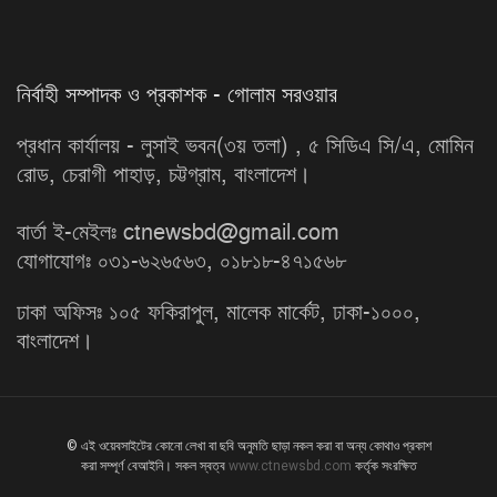
নির্বাহী সম্পাদক ও প্রকাশক - গোলাম সরওয়ার
প্রধান কার্যালয় - লুসাই ভবন(৩য় তলা) , ৫ সিডিএ সি/এ, মোমিন
রোড, চেরাগী পাহাড়, চট্টগ্রাম, বাংলাদেশ।
বার্তা ই-মেইলঃ ctnewsbd@gmail.com
যোগাযোগঃ ০৩১-৬২৬৫৬৩, ০১৮১৮-৪৭১৫৬৮
ঢাকা অফিসঃ ১০৫ ফকিরাপুল, মালেক মার্কেট, ঢাকা-১০০০,
বাংলাদেশ।
© এই ওয়েবসাইটের কোনো লেখা বা ছবি অনুমতি ছাড়া নকল করা বা অন্য কোথাও প্রকাশ
করা সম্পূর্ণ বেআইনি। সকল স্বত্ব
www.ctnewsbd.com
কর্তৃক সংরক্ষিত