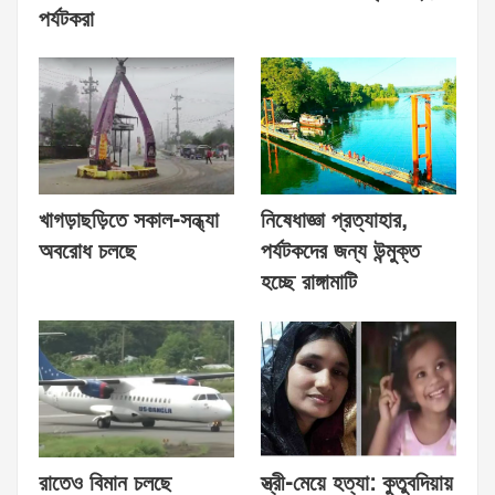
পর্যটকরা
খাগড়াছড়িতে সকাল-সন্ধ্যা
নিষেধাজ্ঞা প্রত্যাহার,
অবরোধ চলছে
পর্যটকদের জন্য উন্মুক্ত
হচ্ছে রাঙ্গামাটি
রাতেও বিমান চলছে
স্ত্রী-মেয়ে হত্যা: কুতুবদিয়ায়