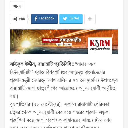
0
Facebook
Twitter
শেয়ার
সাইফুল উদ্দীন, রাঙামাটি প্রতিনিধি::
“মাদার অফ
হিউম্যানিটি” খ্যাত বিশ্বশান্তির অগ্রদূত বাংলাদেশের
প্রধানমন্ত্রী দেশরত্ন শেখ হাসিনার ৭১ তম জন্মদিন উপলক্ষ্যে
রাঙামাটি জেলা ছাত্রলীগের আয়োজনে আনন্দ র‌্যালী অনুষ্ঠিত
হয়।
বৃহস্পতিবার (২৮ সেপ্টেম্বর) সকালে রাঙামাটি পৌরসভা
চত্ত্বর থেকে আনন্দ র‌্যালী বের হয়ে শহরের প্রধান সড়ক
প্রদক্ষিণ করে জেলা প্রশাসক কার্যালয়ের সামনে দিয়ে শেষ