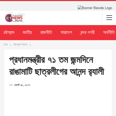
চট্টগ্রাম
জাতীয়
রাজনীতি
সারাদেশ
বন্দর নগরী
অর্থনীতি
হোম
চট্টগ্রাম বিভাগ
প্রধানমন্ত্রীর ৭১ তম জন্মদিনে
রাঙামাটি ছাত্রলীগের আনন্দ র‌্যালী
On
সেপ্টে ২৮, ২০১৭