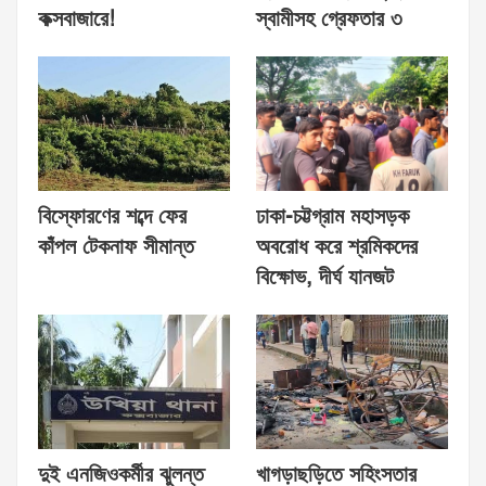
কক্সবাজারে!
স্বামীসহ গ্রেফতার ৩
বিস্ফোরণের শব্দে ফের
ঢাকা-চট্টগ্রাম মহাসড়ক
কাঁপল টেকনাফ সীমান্ত
অবরোধ করে শ্রমিকদের
বিক্ষোভ, দীর্ঘ যানজট
দুই এনজিওকর্মীর ঝুলন্ত
খাগড়াছড়িতে সহিংসতার