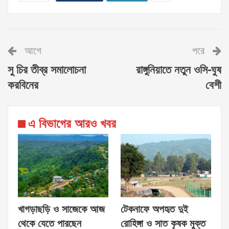
আগে
পরে
সু চির তীব্র সমালোচনা
রাঙ্গুনিয়াতে নতুন ওসি-ঘুষ
করবিনের
বেশী
এ বিভাগের আরও খবর
খাগড়াছড়ি ও সাজেকে আজ
টেকনাফে অপহৃত দুই
থেকে যেতে পারছেন
রোহিঙ্গা ও সাত কৃষক মুক্ত