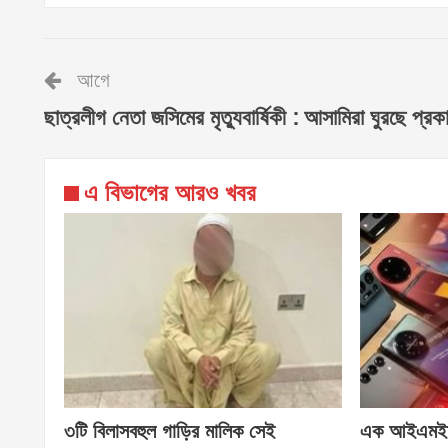
আগে
ছাত্রলীগ নেতা জসিমের মৃত্যুবার্ষিকী : আসামিরা ঘুরছে প্রকা
এ বিভাগের আরও খবর
৩টি বিলাসবহুল গাড়ির মালিক সেই
এক আইএমইআ