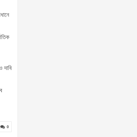
াধানে
জাতিক
ও দাবি
বে
0