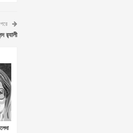
পরে
দ র‌্যালী
ালেদা