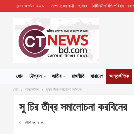
সম্পাদকের কথা
ছবিঘর
সিটিনিউজবিডি পরিবার
যো
বুধবার, আগস্ট ৫, ২০২৬
হোম
চট্টগ্রাম
জাতীয়
রাজনীতি
সারাদেশ
আন্তর্জাতিক
হোম
আন্তর্জাতিক
সু চির তীব্র সমালোচনা করবিনের
সু চির তীব্র সমালোচনা করবিনের
On
সেপ্টে ২৮, ২০১৭