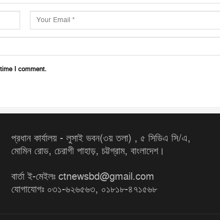
 time I comment.
প্রধান কার্যালয় - লুসাই ভবন(৩য় তলা) , ৫ সিডিএ সি/এ,
মোমিন রোড, চেরাগী পাহাড়, চট্টগ্রাম, বাংলাদেশ।
বার্তা ই-মেইলঃ ctnewsbd@gmail.com
যোগাযোগঃ ০৩১-৬২৬৫৬৩, ০১৮১৮-৪৭১৫৬৮