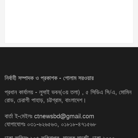
নির্বাহী সম্পাদক ও প্রকাশক - গোলাম সরওয়ার
প্রধান কার্যালয় - লুসাই ভবন(৩য় তলা) , ৫ সিডিএ সি/এ, মোমিন
রোড, চেরাগী পাহাড়, চট্টগ্রাম, বাংলাদেশ।
বার্তা ই-মেইলঃ ctnewsbd@gmail.com
যোগাযোগঃ ০৩১-৬২৬৫৬৩, ০১৮১৮-৪৭১৫৬৮