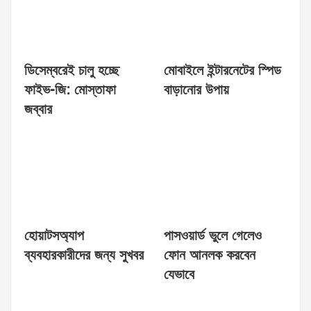
ডিসেম্বরেই চালু হচ্ছে
মোবাইলে ইন্টারনেটের স্পিড
ফাইভ-জি: মোস্তাফা
বাড়ানোর উপায়
জব্বার
হোয়াটসঅ্যাপ
পাসওয়ার্ড ভুলে গেলেও
ব্যবহারকারীদের জন্য সুখবর
ফোন আনলক করবেন
যেভাবে