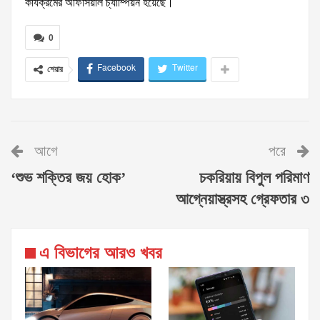
কার্যক্রমের অফিসিয়াল চ্যাম্পিয়ন হয়েছে।
0
Facebook
Twitter
শেয়ার
আগে
পরে
‘শুভ শক্তির জয় হোক’
চকরিয়ায় বিপুল পরিমাণ
আগ্নেয়াস্ত্রসহ গ্রেফতার ৩
এ বিভাগের আরও খবর