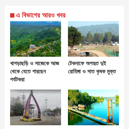
এ বিভাগের আরও খবর
খাগড়াছড়ি ও সাজেকে আজ
টেকনাফে অপহৃত দুই
থেকে যেতে পারছেন
রোহিঙ্গা ও সাত কৃষক মুক্ত
পর্যটকরা