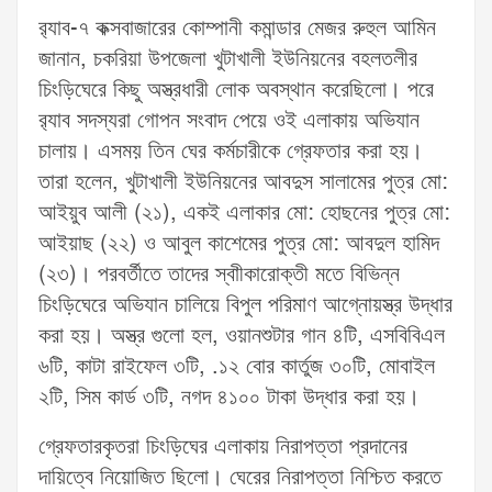
র‌্যাব-৭ কক্সবাজারের কোম্পানী কমান্ডার মেজর রুহুল আমিন
জানান, চকরিয়া উপজেলা খুটাখালী ইউনিয়নের বহলতলীর
চিংড়িঘেরে কিছু অস্ত্রধারী লোক অবস্থান করেছিলো। পরে
র‌্যাব সদস্যরা গোপন সংবাদ পেয়ে ওই এলাকায় অভিযান
চালায়। এসময় তিন ঘের কর্মচারীকে গ্রেফতার করা হয়।
তারা হলেন, খুটাখালী ইউনিয়নের আবদুস সালামের পুত্র মো:
আইয়ুব আলী (২১), একই এলাকার মো: হোছনের পুত্র মো:
আইয়াছ (২২) ও আবুল কাশেমের পুত্র মো: আবদুল হামিদ
(২৩)। পরবর্তীতে তাদের স্বাীকারোক্তী মতে বিভিন্ন
চিংড়িঘেরে অভিযান চালিয়ে বিপুল পরিমাণ আগ্নোয়স্ত্র উদ্ধার
করা হয়। অস্ত্র গুলো হল, ওয়ানশুটার গান ৪টি, এসবিবিএল
৬টি, কাটা রাইফেল ৩টি, .১২ বোর কার্তুজ ৩০টি, মোবাইল
২টি, সিম কার্ড ৩টি, নগদ ৪১০০ টাকা উদ্ধার করা হয়।
গ্রেফতারকৃতরা চিংড়িঘের এলাকায় নিরাপত্তা প্রদানের
দায়িত্বে নিয়োজিত ছিলো। ঘেরের নিরাপত্তা নিশ্চিত করতে