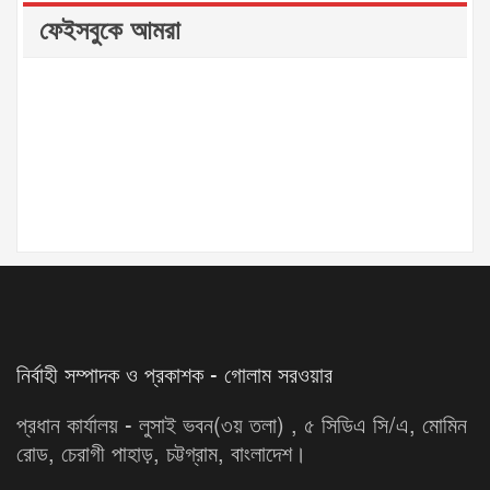
ফেইসবুকে আমরা
নির্বাহী সম্পাদক ও প্রকাশক - গোলাম সরওয়ার
প্রধান কার্যালয় - লুসাই ভবন(৩য় তলা) , ৫ সিডিএ সি/এ, মোমিন
রোড, চেরাগী পাহাড়, চট্টগ্রাম, বাংলাদেশ।