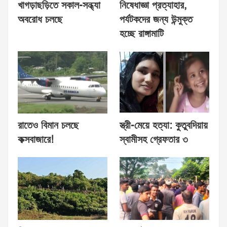
খাগড়াছড়িতে সকাল-সন্ধ্যা
নিষেধাজ্ঞা প্রত্যাহার,
অবরোধ চলছে
পর্যটকদের জন্য উন্মুক্ত
হচ্ছে রাঙ্গামাটি
রাতেও বিমান চলছে
স্ত্রী-মেয়ে হত্যা: কুতুবদিয়ায়
কক্সবাজারে!
স্বামীসহ গ্রেফতার ৩