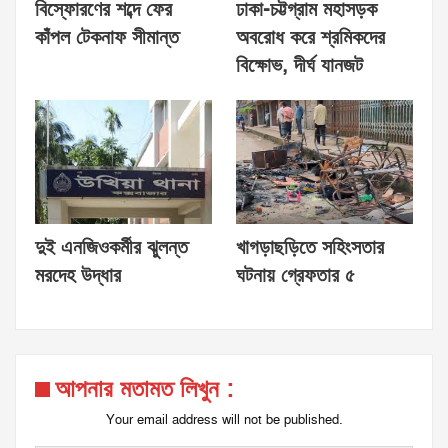
বিস্ফোরণের শব্দে ফের
ঢাকা-চট্টগ্রাম মহাসড়ক
কাঁপল টেকনাফ সীমান্ত
অবরোধ করে শ্রমিকদের
বিক্ষোভ, দীর্ঘ যানজট
দুই এনজিওকর্মীর ঝুলন্ত
খাগড়াছড়িতে সহিংসতার
মরদেহ উদ্ধার
ঘটনায় গ্রেফতার ৫
আপনার মতামত লিখুন :
Your email address will not be published.