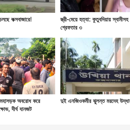
চলছে কক্সবাজারে!
স্ত্রী-মেয়ে হত্যা: কুতুবদিয়ায় স্বামীসহ
গ্রেফতার ৩
াম মহাসড়ক অবরোধ করে
দুই এনজিওকর্মীর ঝুলন্ত মরদেহ উদ্ধা
্ষোভ, দীর্ঘ যানজট