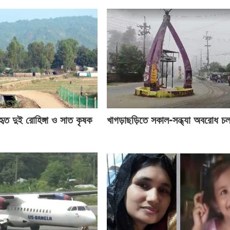
ত দুই রোহিঙ্গা ও সাত কৃষক
খাগড়াছড়িতে সকাল-সন্ধ্যা অবরোধ চ