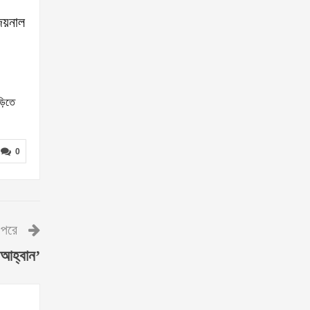
,জয়নাল
ড়িতে
0
পরে
 আহ্বান’