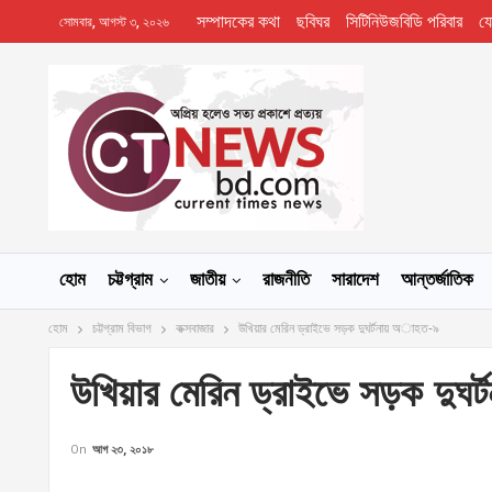
সম্পাদকের কথা
ছবিঘর
সিটিনিউজবিডি পরিবার
য
সোমবার, আগস্ট ৩, ২০২৬
হোম
চট্টগ্রাম
জাতীয়
রাজনীতি
সারাদেশ
আন্তর্জাতিক
হোম
চট্টগ্রাম বিভাগ
কক্সবাজার
উখিয়ার মেরিন ড্রাইভে সড়ক দুঘর্টনায় অাহত-৯
উখিয়ার মেরিন ড্রাইভে সড়ক দুঘ
On
আগ ২৩, ২০১৮