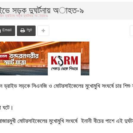
রাইভে সড়ক দুঘর্টনায় অাহত-৯
Email
প্রিন্ট
িন ড্রাইভ সড়কে সিএনজি ও মোটরসাইকেলের মুখোমুখি সংঘর্ষে চার শিশু
না ঘটে।
বাজারমুখী মোটরসাইকেলের মুখোমুখি সংঘর্ষে ইনানী বীচের পাশে এই দুর্ঘট