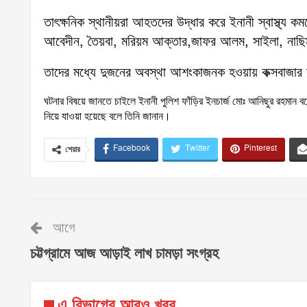
তাৎক্ষনিক স্থানীয়রা আহতদের উদ্ধার করে ইনানী স্বাস্থ্য
আবেদীন, তৈয়বা, মরিয়ম আক্তার,জাফর আলম, সাইলা, নাছ
তাদের মধ্যে দুজনের অবস্থা আশংকাজনক হওয়ায় কক্সবাজার 
ঘটনার বিষয়ে জানতে চাইলে ইনানী পুলিশ ফাঁড়ির ইনচার্জ মোঃ আনিছুর রহমা
নিয়ে যাওয়া হয়েছে বলে তিনি জানান।
Facebook
Twitter
Pinterest
শেয়ার
আগে
চট্টগ্রামে আজ আড়াই লাখ চামড়া সংগ্রহ
এ বিভাগের আরও খবর