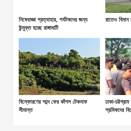
নিষেধাজ্ঞা প্রত্যাহার, পর্যটকদের জন্য
রাতেও বিমান 
উন্মুক্ত হচ্ছে রাঙ্গামাটি
বিস্ফোরণের শব্দে ফের কাঁপল টেকনাফ
ঢাকা-চট্টগ্র
সীমান্ত
শ্রমিকদের বিক