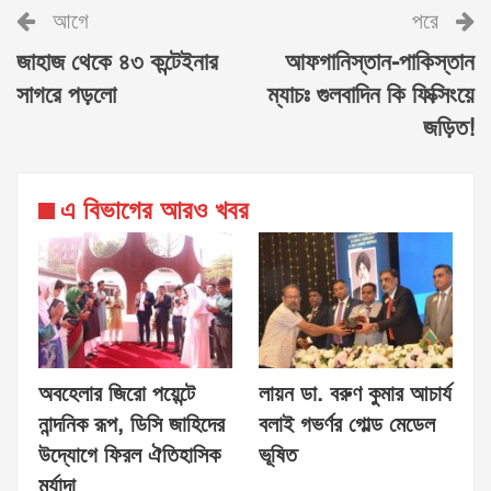
আগে
পরে
জাহাজ থেকে ৪৩ কন্টেইনার
আফগানিস্তান-পাকিস্তান
সাগরে পড়লো
ম্যাচঃ গুলবাদিন কি ফিক্সিংয়ে
জড়িত!
এ বিভাগের আরও খবর
অবহেলার জিরো পয়েন্টে
লায়ন ডা. বরুণ কুমার আচার্য
নান্দনিক রূপ, ডিসি জাহিদের
বলাই গভর্ণর গোল্ড মেডেল
উদ্যোগে ফিরল ঐতিহাসিক
ভূষিত
মর্যাদা