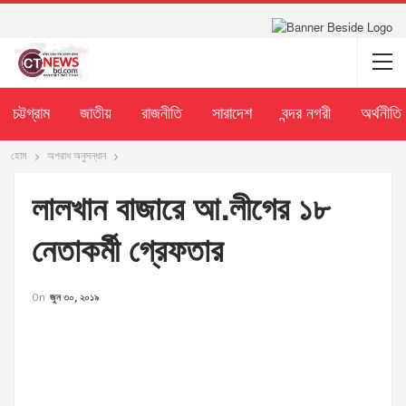
চট্টগ্রাম
জাতীয়
রাজনীতি
সারাদেশ
বন্দর নগরী
অর্থনীতি
হোম
অপরাধ অনুসন্ধান
লালখান বাজারে আ.লীগের ১৮
নেতাকর্মী গ্রেফতার
On
জুন ৩০, ২০১৯