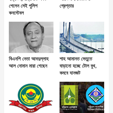
পেলেন সেই পুলিশ
গ্রেপ্তার
কনস্টেবল
বিএনপি নেতা আবদুল্লাহ
শাহ আমানত সেতুতে
আল নোমান মারা গেছেন
বাড়ানো হচ্ছে টোল বুথ,
কমবে যানজট