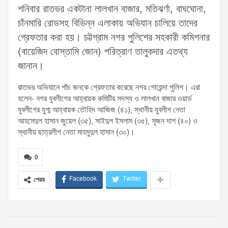
শনিবার রাতভর একটানা লালখান বাজার, মতিঝর্ণা, বাঘঘোনা,
চাঁনমারি রোডসহ বিভিন্ন এলাকায় অভিযান চালিয়ে তাদের
গ্রেফতার করা হয়। চট্টগ্রাম নগর পুলিশের সহকারী কমিশনার
(বায়েজিদ বোস্তামি জোন) পরিত্রাণ তালুকদার এতথ্য
জানান।
রাতভর অভিযানে পাঁচ জনকে গ্রেফতার করেছে নগর গোয়েন্দা পুলিশ। এরা
হলেন- নগর যুবলীগের আহ্বায়ক কমিটির সদস্য ও লালখান বাজার ওয়ার্ড
যুবলীগের যুগ্ম আহ্বায়ক তৌহিদ আজিজ (৪১), স্থানীয় যুবলীগ নেতা
আহমেদুল হাসান জুয়েল (৩৫), সাইদুল ইসলাম (৩৫), সৃজন দাশ (৪০) ও
স্থানীয় ছাত্রলীগ নেতা মাহমুদুল হাসান (৩০)।
0
Facebook
Twitter
শেয়ার