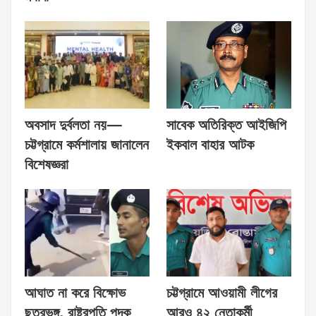
অবসাদ দুর্বলতা নয়—
সাবেক অতিরিক্ত আইজিপি
চট্টগ্রামে কর্মশালায় জানালেন
ইকবাল বাহার আটক
বিশেষজ্ঞরা
আঘাত না করে বিক্ষোভ
চট্টগ্রামে আওয়ামী লীগের
ছত্রভঙ্গ, রাষ্ট্রপতি পদক
আরও ৪২ নেতাকর্মী