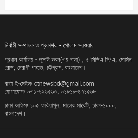
নির্বাহী সম্পাদক ও প্রকাশক - গোলাম সরওয়ার
প্রধান কার্যালয় - লুসাই ভবন(৩য় তলা) , ৫ সিডিএ সি/এ, মোমিন
রোড, চেরাগী পাহাড়, চট্টগ্রাম, বাংলাদেশ।
বার্তা ই-মেইলঃ ctnewsbd@gmail.com
যোগাযোগঃ ০৩১-৬২৬৫৬৩, ০১৮১৮-৪৭১৫৬৮
ঢাকা অফিসঃ ১০৫ ফকিরাপুল, মালেক মার্কেট, ঢাকা-১০০০,
বাংলাদেশ।