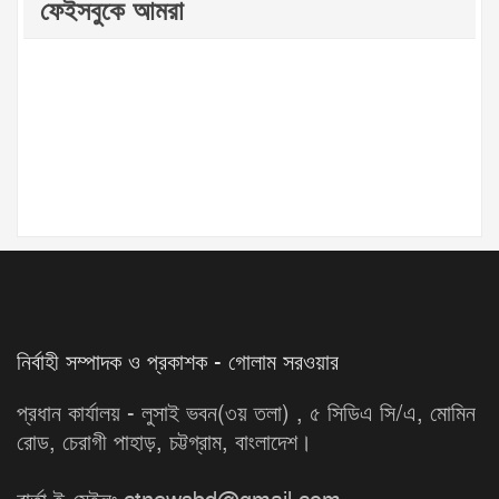
ফেইসবুকে আমরা
নির্বাহী সম্পাদক ও প্রকাশক - গোলাম সরওয়ার
প্রধান কার্যালয় - লুসাই ভবন(৩য় তলা) , ৫ সিডিএ সি/এ, মোমিন
রোড, চেরাগী পাহাড়, চট্টগ্রাম, বাংলাদেশ।