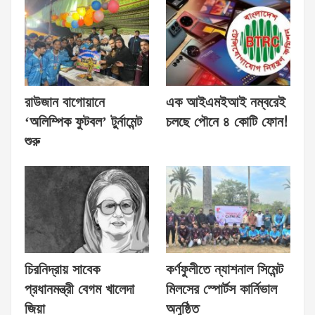
রাউজান বাগোয়ানে
এক আইএমইআই নম্বরেই
‘অলিম্পিক ফুটবল’ টুর্নামেন্ট
চলছে পৌনে ৪ কোটি ফোন!
শুরু
চিরনিদ্রায় সাবেক
কর্ণফুলীতে ন্যাশনাল সিমেন্ট
প্রধানমন্ত্রী বেগম খালেদা
মিলসের স্পোর্টস কার্নিভাল
জিয়া
অনুষ্ঠিত