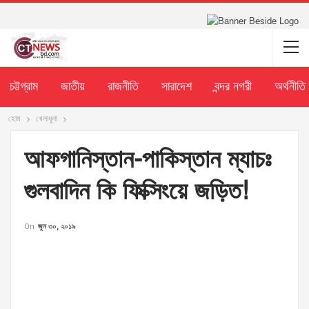
চট্টগ্রাম
জাতীয়
রাজনীতি
সারাদেশ
বন্দর নগরী
অর্থনীতি
হোম
খেলাধূলা
আফগানিস্তান-পাকিস্তান ম্যাচঃ
গুলবাদিন কি ফিক্সিংয়ে জড়িত!
On
জুন ৩০, ২০১৯