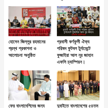
হোসেন জিল্লুর রহমানের
প্রবাসী কর্ণফুলী ঐক্য
গ্রন্থ প্রকাশনা ও
পরিষদ ফুটবল টুর্নামেন্টে
আলোচনা অনুষ্ঠিত
ফুজাইরা আল নূর জাহান
এফসি চ্যাম্পিয়ন।
ফের বাংলাদেশিদের জন্য
দুবাইতে বাংলাদেশের ৫৪তম