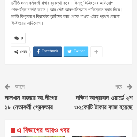
দুর্নীতি দমন কর্মকর্তা রাখার ব্যবস্থা করে। কিন্তু ফিক্সিংয়ের অভিযোগ
শেষপর্যন্ত চলেই আসে। আর সেটা আফগানিস্তান-পাকিস্তান ম্যাচ দিয়ে।
চলতি বিশ্বকাপে ক্রিকেটপ্রেমীদের কাছ থেকে পাওয়া এটাই প্রথম কোনো
ফিক্সিংয়ের অভিযোগ।
0
Facebook
Twitter
শেয়ার
আগে
পরে
লালখান বাজারে আ.লীগের
দক্ষিণ আগ্রাবাদ ওয়ার্ডে ২শ
১৮ নেতাকর্মী গ্রেফতার
৩২কোটি টাকার কাজ হয়েছে
এ বিভাগের আরও খবর