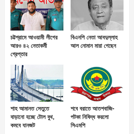
চট্টগ্রামে আওয়ামী লীগের
বিএনপি নেতা আবদুল্লাহ
আরও ৪২ নেতাকর্মী
আল নোমান মারা গেছেন
গ্রেপ্তার
শাহ আমানত সেতুতে
শবে বরাতে আতশবাজি-
বাড়ানো হচ্ছে টোল বুথ,
পটকা নিষিদ্ধ করলো
কমবে যানজট
সিএমপি