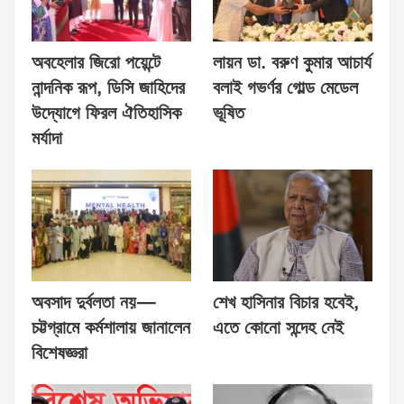
অবহেলার জিরো পয়েন্টে
লায়ন ডা. বরুণ কুমার আচার্য
নান্দনিক রূপ, ডিসি জাহিদের
বলাই গভর্ণর গোল্ড মেডেল
উদ্যোগে ফিরল ঐতিহাসিক
ভূষিত
মর্যাদা
অবসাদ দুর্বলতা নয়—
শেখ হাসিনার বিচার হবেই,
চট্টগ্রামে কর্মশালায় জানালেন
এতে কোনো সন্দেহ নেই
বিশেষজ্ঞরা