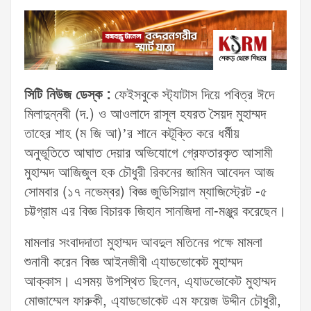
সিটি নিউজ ডেস্ক :
ফেইসবুকে স্ট্যাটাস দিয়ে পবিত্র ঈদে
মিলাদুন্নবী (দ.) ও আওলাদে রাসূল হযরত সৈয়দ মুহাম্মদ
তাহের শাহ (ম জি আ)’র শানে কটূক্তি করে ধর্মীয়
অনুভূতিতে আঘাত দেয়ার অভিযোগে গ্রেফতারকৃত আসামী
মুহাম্মদ আজিজুল হক চৌধুরী রিকনের জামিন আবেদন আজ
সোমবার (১৭ নভেম্বর) বিজ্ঞ জুডিসিয়াল ম্যাজিস্ট্রেট -৫
চট্টগ্রাম এর বিজ্ঞ বিচারক জিহান সানজিদা না-মঞ্জুর করেছেন।
মামলার সংবাদদাতা মুহাম্মদ আবদুল মতিনের পক্ষে মামলা
শুনানী করেন বিজ্ঞ আইনজীবী এ্যাডভোকেট মুহাম্মদ
আক্কাস। এসময় উপস্থিত ছিলেন, এ্যাডভোকেট মুহাম্মদ
মোজাম্মেল ফারুকী, এ্যাডভোকেট এম ফয়েজ উদ্দীন চৌধুরী,