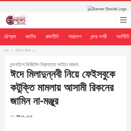
চট্টগ্রাম
জাতীয়
রাজনীতি
সারাদেশ
বন্দর নগরী
অর্থনীতি
হোম
আইন ও বিচার
চন্দনাইশে ডিজিটাল নিরাপত্তা আইনে মামলা
ঈদে মিলাদুন্নবী নিয়ে ফেইসবুকে
কটুক্তি মামলায় আসামী রিকনের
জামিন না-মঞ্জুর
On
নভে ১৮, ২০১৯