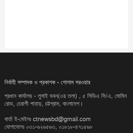
নির্বাহী সম্পাদক ও প্রকাশক - গোলাম সরওয়ার
প্রধান কার্যালয় - লুসাই ভবন(৩য় তলা) , ৫ সিডিএ সি/এ, মোমিন
রোড, চেরাগী পাহাড়, চট্টগ্রাম, বাংলাদেশ।
বার্তা ই-মেইলঃ ctnewsbd@gmail.com
যোগাযোগঃ ০৩১-৬২৬৫৬৩, ০১৮১৮-৪৭১৫৬৮