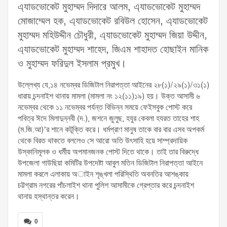
এ্যাডভোকেট মুহাম্মদ দিদারে আলম, এ্যাডভোকেট মুহাম্মদ
মোজাম্মেল হক, এ্যাডভোকেট রবিউল হোসেন, এ্যাডভোকেট
মুহাম্মদ মহিউদ্দীন চৌধুরী, এ্যাডভোকেট মুহাম্মদ জিয়া উদ্দীন,
এ্যাডভোকেট মুহাম্মদ শাহেদ, জিএম শাহাদত হোছাইন মানিক
ও মুহাম্মদ ফরিদুল ইসলাম প্রমুখ।
উল্লেখ্য যে,১৪ নভেম্বর ডিজিটাল নিরাপত্তা আইনের ২৮(১)/২৯(১)/৩১(১)
ধারায় চন্দনাইশ থানায় মামলা (মামলা নং ১২(১১)১৯) হয়। উক্ত আসামী ৬
নভেম্বর থেকে ১১ নভেম্বর পর্যন্ত বিভিন্ন সময়ে ফেইসবুক পোস্ট করে
পবিত্র ঈদে মিলাদুন্নবী (দ.), জশনে জুলুছ, হযুর কেবলা হযরত তাহের শাহ
(ম.জি.আ)’র শানে কটূক্তি করে। ধর্মপ্রাণ মানুষ তাকে বার বার এসব অপকর্ম
থেকে বিরত থাকতে বললেও সে আরো অতি উৎসাহি হয়ে সাম্প্রদায়িক
উস্কানিমূলক ও ধর্মীয় অপমানজনক পোস্ট দিতে থাকে। তাই তার বিরুদ্ধে
উপজেলা গাউছিয়া কমিটির উপদেষ্টা আবুল মতিন ডিজিটাল নিরাপত্তা আইনে
মামলা করলে এলাকায় অাইন শৃঙ্খলা পরিস্থিতি অবনতির আশঙ্কায়
চট্টগ্রাম নগরের পাঁচলাইশ থানা পুলিশ আসামীকে গ্রেপ্তার করে চন্দনাইশ
থানায় হস্থান্তর করেন।
0