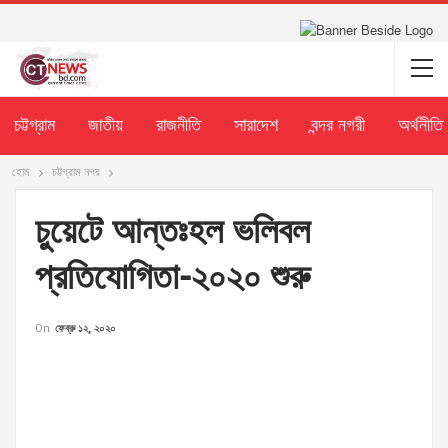
চট্টগ্রাম
জাতীয়
রাজনীতি
সারাদেশ
বন্দর নগরী
অর্থনীতি
হোম
চট্টগ্রাম নগর
চুয়েটে আন্তঃহল ভলিবল
প্রতিযোগিতা-২০২০ শুরু
On
ফেব্রু ১২, ২০২০