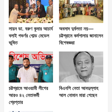
লায়ন ডা. বরুণ কুমার আচার্য
অবসাদ দুর্বলতা নয়—
বলাই গভর্ণর গোল্ড মেডেল
চট্টগ্রামে কর্মশালায় জানালেন
ভূষিত
বিশেষজ্ঞরা
চট্টগ্রামে আওয়ামী লীগের
বিএনপি নেতা আবদুল্লাহ
আরও ৪২ নেতাকর্মী
আল নোমান মারা গেছেন
গ্রেপ্তার