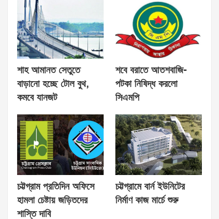
শাহ আমানত সেতুতে
শবে বরাতে আতশবাজি-
বাড়ানো হচ্ছে টোল বুথ,
পটকা নিষিদ্ধ করলো
কমবে যানজট
সিএমপি
চট্টগ্রাম প্রতিদিন অফিসে
চট্টগ্রামে বার্ন ইউনিটের
হামলা চেষ্টায় জড়িতদের
নির্মাণ কাজ মার্চে শুরু
শাস্তি দাবি