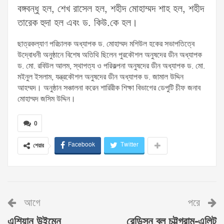
বঙ্গবন্ধু হল, শেখ রাসেল হল, শহীদ মোহাম্মদ শাহ হল, শহীদ
তারেক হুদা হল এবং ড. কিউ.কে হল।
ছাত্রকল্যাণ পরিচালক অধ্যাপক ড. মোহাম্মদ মশিউল হকের সভাপতিত্বে
উদ্বোধনী অনুষ্ঠানে বিশেষ অতিথি ছিলেন পুরকৌশল অনুষদের ডীন অধ্যাপক
ড. মো. রবিউল আলম, স্থাপত্য ও পরিকল্পনা অনুষদের ডীন অধ্যাপক ড. মো.
মইনুল ইসলাম, যন্ত্রকৌশল অনুষদের ডীন অধ্যাপক ড. জামাল উদ্দিন
আহম্মদ। অনুষ্ঠান সঞ্চালনা করেন শারিরীক শিক্ষা বিভাগের ডেপুটি চীফ জনাব
মোহাম্মদ জসিম উদ্দিন।
0
Facebook
Twitter
শেয়ার
আগে
পরে
এশিয়ান উইমেন
রেডিসন ব্লু চট্টগ্রাম-এলিট