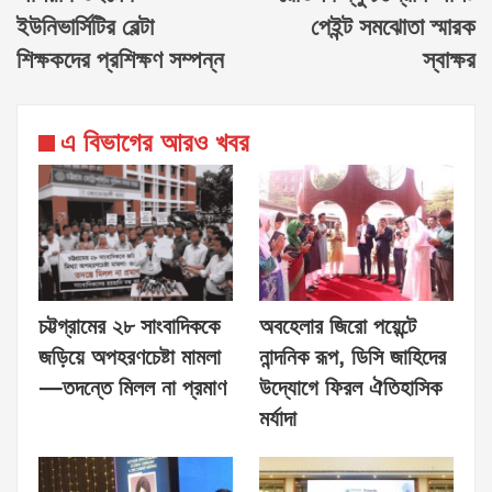
ইউনিভার্সিটির বেল্টা
পেইন্ট সমঝোতা স্মারক
শিক্ষকদের প্রশিক্ষণ সম্পন্ন
স্বাক্ষর
এ বিভাগের আরও খবর
চট্টগ্রামের ২৮ সাংবাদিককে
অবহেলার জিরো পয়েন্টে
জড়িয়ে অপহরণচেষ্টা মামলা
নান্দনিক রূপ, ডিসি জাহিদের
—তদন্তে মিলল না প্রমাণ
উদ্যোগে ফিরল ঐতিহাসিক
মর্যাদা