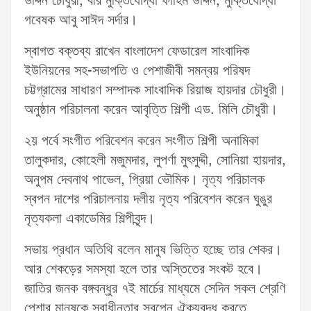
উদ্দিন চৌধুরী, বীর মুক্তিযোদ্ধা ফাহিম উদ্দিন, মুক্তিযোদ্ধা
গবেষক আবু সাঈদ সর্দার।
স্বাগত বক্তব্য রাখেন বাংলাদেশ ফেডারেল সাংবাদিক
ইউনিয়নের সহ-সভাপতি ও পেশাজীবী সমন্বয় পরিষদ
চট্টগ্রামের সাধারণ সম্পাদক সাংবাদিক রিয়াজ হায়দার চৌধুরী।
অনুষ্ঠান পরিচালনা করেন আবৃত্তি শিল্পী এড. মিলি চৌধুরী।
২য় পর্বে সংগীত পরিবেশন করেন সংগীত শিল্পী অনামিকা
তালুকদার, কোহেলী মজুমদার, লুপর্ণা মুৎসুদ্দী, সোনিয়া হায়দার,
অনুপম দেবনাথ পাভেল, প্রিয়া ভৌমিক। নৃত্য পরিচালক
স্বপন দাশের পরিচালনায় দলীয় নৃত্য পরিবেশন করেন ঘুঙুর
নৃত্যকলা একাডেমির শিল্পীবৃন্দ।
সভায় প্রধান অতিথি বলেন মানুষ ভিত্তি হচ্ছে তার শেকর।
আর শেকড়ের সমস্যা হলে তার অস্তিতের সংকট হবে।
জাতির জনক বঙ্গবন্ধুর ৭ই মার্চের মাধ্যমে সেদিন সকল শ্রেণি
পেশার মানুষকে স্বাধীনতার স্বপ্নে ঐক্যবদ্ধ করতে