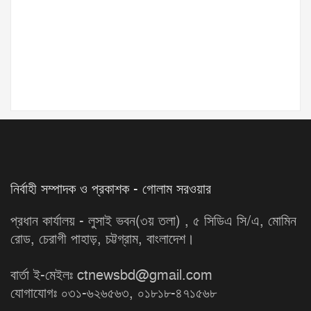
নির্বাহী সম্পাদক ও প্রকাশক - গোলাম সরওয়ার
প্রধান কার্যালয় - লুসাই ভবন(৩য় তলা) , ৫ সিডিএ সি/এ, মোমিন
রোড, চেরাগী পাহাড়, চট্টগ্রাম, বাংলাদেশ।
বার্তা ই-মেইলঃ ctnewsbd@gmail.com
যোগাযোগঃ ০৩১-৬২৬৫৬৩, ০১৮১৮-৪৭১৫৬৮