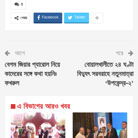
0
Facebook
Twitter
শেয়ার
আগে
পরে
বেগম জিয়ার প্যারোল নিয়ে
বোয়ালখালীতে ২৪ ঘণ্টা
কাদেরের সঙ্গে কথা হয়নিঃ
বিদ্যুৎ সরবরাহে নতুনমাত্রা
ফখরুল
‘উপকেন্দ্র-২’
এ বিভাগের আরও খবর