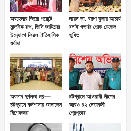
অবহেলার জিরো পয়েন্টে
লায়ন ডা. বরুণ কুমার আচার্য
নান্দনিক রূপ, ডিসি জাহিদের
বলাই গভর্ণর গোল্ড মেডেল
উদ্যোগে ফিরল ঐতিহাসিক
ভূষিত
মর্যাদা
অবসাদ দুর্বলতা নয়—
চট্টগ্রামে আওয়ামী লীগের
চট্টগ্রামে কর্মশালায় জানালেন
আরও ৪২ নেতাকর্মী
বিশেষজ্ঞরা
গ্রেপ্তার