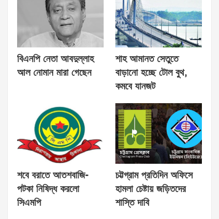
বিএনপি নেতা আবদুল্লাহ
শাহ আমানত সেতুতে
আল নোমান মারা গেছেন
বাড়ানো হচ্ছে টোল বুথ,
কমবে যানজট
শবে বরাতে আতশবাজি-
চট্টগ্রাম প্রতিদিন অফিসে
পটকা নিষিদ্ধ করলো
হামলা চেষ্টায় জড়িতদের
সিএমপি
শাস্তি দাবি