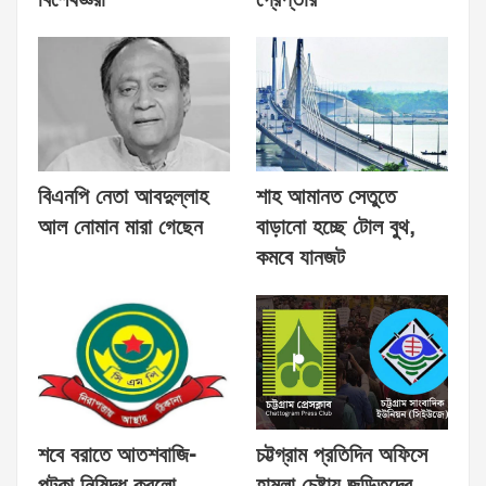
বিশেষজ্ঞরা
গ্রেপ্তার
বিএনপি নেতা আবদুল্লাহ
শাহ আমানত সেতুতে
আল নোমান মারা গেছেন
বাড়ানো হচ্ছে টোল বুথ,
কমবে যানজট
শবে বরাতে আতশবাজি-
চট্টগ্রাম প্রতিদিন অফিসে
পটকা নিষিদ্ধ করলো
হামলা চেষ্টায় জড়িতদের