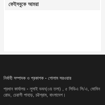
ফেইসবুকে আমরা
নির্বাহী সম্পাদক ও প্রকাশক - গোলাম সরওয়ার
প্রধান কার্যালয় - লুসাই ভবন(৩য় তলা) , ৫ সিডিএ সি/এ, মোমিন
রোড, চেরাগী পাহাড়, চট্টগ্রাম, বাংলাদেশ।