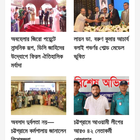
অবহেলার জিরো পয়েন্টে
লায়ন ডা. বরুণ কুমার আচার্য
নান্দনিক রূপ, ডিসি জাহিদের
বলাই গভর্ণর গোল্ড মেডেল
উদ্যোগে ফিরল ঐতিহাসিক
ভূষিত
মর্যাদা
অবসাদ দুর্বলতা নয়—
চট্টগ্রামে আওয়ামী লীগের
চট্টগ্রামে কর্মশালায় জানালেন
আরও ৪২ নেতাকর্মী