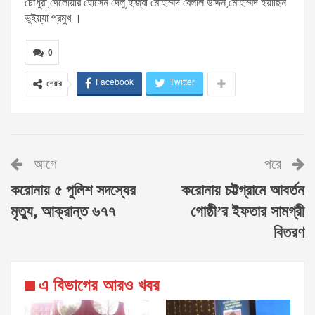
চৌধুরী,দেলোয়ার হোসেন দেলু,হাজ্বী মোহাম্মদ বেলাল উদ্দিন,মোহাম্মদ ইয়াছিন
ভুইয়্যা প্রমুখ ।
0
Facebook
Twitter
শেয়ার
আগে
পরে
করোনায় ৫ পুলিশ সদস্যের
করোনায় চট্টগ্রামে আবর্তন
মৃত্যু, আক্রান্ত ৬৭৭
গোষ্ঠী’র ইফতার সামগ্রী
বিতরণ
এ বিভাগের আরও খবর