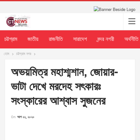
চট্টগ্রাম
জাতীয়
রাজনীতি
সারাদেশ
বন্দর নগরী
অর্থনীতি
হোম
চট্টগ্রাম নগর
অভয়মিত্র মহাশ্মশান, জোয়ার-
ভাটা দেখে মরদেহ সৎকারঃ
সংস্কারের আশ্বাস সুজনের
On
আগ ২২, ২০২০