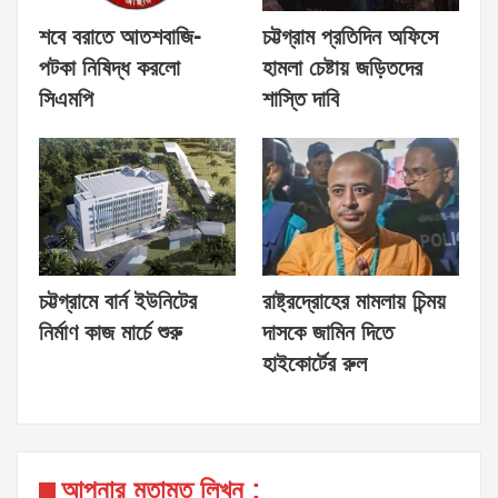
শবে বরাতে আতশবাজি-
চট্টগ্রাম প্রতিদিন অফিসে
পটকা নিষিদ্ধ করলো
হামলা চেষ্টায় জড়িতদের
সিএমপি
শাস্তি দাবি
চট্টগ্রামে বার্ন ইউনিটের
রাষ্ট্রদ্রোহের মামলায় চিন্ময়
নির্মাণ কাজ মার্চে শুরু
দাসকে জামিন দিতে
হাইকোর্টের রুল
আপনার মতামত লিখুন :