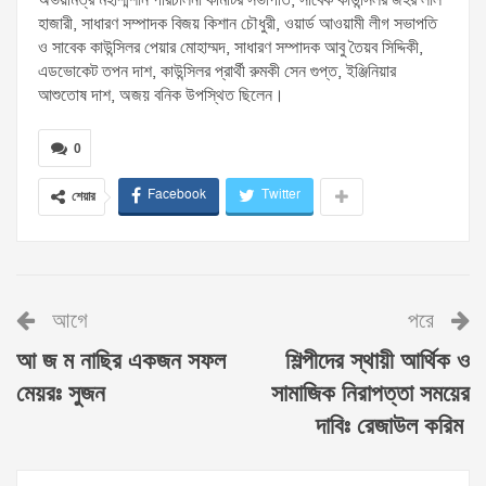
অভয়মিত্র মহাশ্মশান পরিচালনা কমিটির সভাপতি, সাবেক কাউন্সিলর জহর লাল
হাজারী, সাধারণ সম্পাদক বিজয় কিশান চৌধুরী, ওয়ার্ড আওয়ামী লীগ সভাপতি
ও সাবেক কাউন্সিলর পেয়ার মোহাম্মদ, সাধারণ সম্পাদক আবু তৈয়ব সিদ্দিকী,
এডভোকেট তপন দাশ, কাউন্সিলর প্রার্থী রুমকী সেন গুপ্ত, ইঞ্জিনিয়ার
আশুতোষ দাশ, অজয় বনিক উপস্থিত ছিলেন।
0
Facebook
Twitter
শেয়ার
আগে
পরে
আ জ ম নাছির একজন সফল
শিল্পীদের স্থায়ী আর্থিক ও
মেয়রঃ সুজন
সামাজিক নিরাপত্তা সময়ের
দাবিঃ রেজাউল করিম