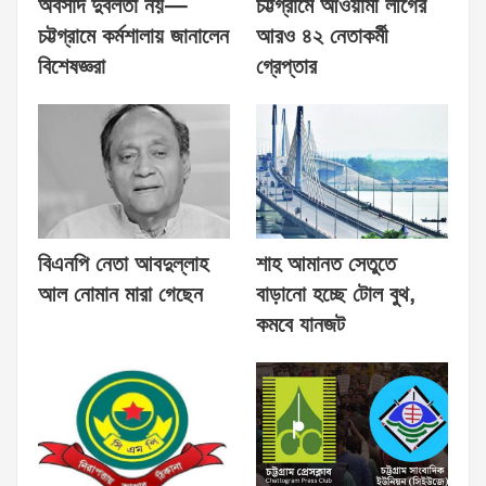
অবসাদ দুর্বলতা নয়—
চট্টগ্রামে আওয়ামী লীগের
চট্টগ্রামে কর্মশালায় জানালেন
আরও ৪২ নেতাকর্মী
বিশেষজ্ঞরা
গ্রেপ্তার
বিএনপি নেতা আবদুল্লাহ
শাহ আমানত সেতুতে
আল নোমান মারা গেছেন
বাড়ানো হচ্ছে টোল বুথ,
কমবে যানজট