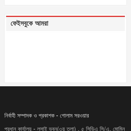
ফেইসবুকে আমরা
নির্বাহী সম্পাদক ও প্রকাশক - গোলাম সরওয়ার
প্রধান কার্যালয় - লুসাই ভবন(৩য় তলা) , ৫ সিডিএ সি/এ, মোমিন