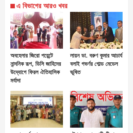
এ বিভাগের আরও খবর
অবহেলার জিরো পয়েন্টে
লায়ন ডা. বরুণ কুমার আচার্য
নান্দনিক রূপ, ডিসি জাহিদের
বলাই গভর্ণর গোল্ড মেডেল
উদ্যোগে ফিরল ঐতিহাসিক
ভূষিত
মর্যাদা