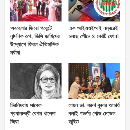
অবহেলার জিরো পয়েন্টে
এক আইএমইআই নম্বরেই
নান্দনিক রূপ, ডিসি জাহিদের
চলছে পৌনে ৪ কোটি ফোন!
উদ্যোগে ফিরল ঐতিহাসিক
মর্যাদা
চিরনিদ্রায় সাবেক
লায়ন ডা. বরুণ কুমার আচার্য
প্রধানমন্ত্রী বেগম খালেদা
বলাই গভর্ণর গোল্ড মেডেল
জিয়া
ভূষিত