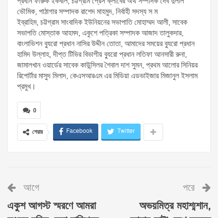
প্রধান ফারুক ইকবাল, চট্টগ্রাম প্রেস ক্লাবের অর্থ সম্পাদক দেব দুলাল
ভৌমিক, পাঠাগার সম্পাদক রাশেদ মাহমুদ, নির্বাহী সদস্য স ম
ইব্রাহিম,
চট্টগ্রাম সাংবাদিক ইউনিয়নের সভাপাতি মোহাম্মদ আলী, সাবেক
সভাপতি মোস্তাক আহমদ, একুশে পত্রিকা সম্পাদক আজাদ তালুকদার,
বাংলাভিশন ব্যুরো প্রধান নাসির উদ্দীন তোতা, আমাদের সময়ের ব্যুরো প্রধান
হামিদ উল্লাহ, দীপ্ত টিভির বিভাগীয় ব্যুরো প্রধান লতিফা আনসারী রুনা,
জামালখান ওয়ার্ডের সাবেক কাউন্সিলর শৈবাল দাশ সুমন, প্রথম আলোর সিনিয়র
রিপোর্টার মাসুদ মিলাদ, কেএসআরএম এর মিডিয়া এডভাইজার মিজানুল ইসলাম
প্রমুখ।
0
Facebook
Twitter
শেয়ার
আগে
পরে
একুশ আগস্ট স্মরণে আমরা
অভয়মিত্র মহাশ্মশান,