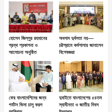
হোসেন জিল্লুর রহমানের
অবসাদ দুর্বলতা নয়—
গ্রন্থ প্রকাশনা ও
চট্টগ্রামে কর্মশালায় জানালেন
আলোচনা অনুষ্ঠিত
বিশেষজ্ঞরা
ফের বাংলাদেশিদের জন্য
দুবাইতে বাংলাদেশের ৫৪তম
পর্যটন ভিসা চালু করল
স্বাধীনতা ও জাতীয় দিবস
আমিরাত
উদযাপন