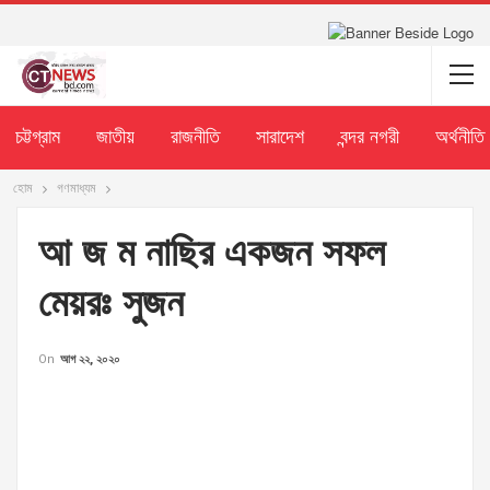
চট্টগ্রাম
জাতীয়
রাজনীতি
সারাদেশ
বন্দর নগরী
অর্থনীতি
হোম
গণমাধ্যম
আ জ ম নাছির একজন সফল
মেয়রঃ সুজন
On
আগ ২২, ২০২০