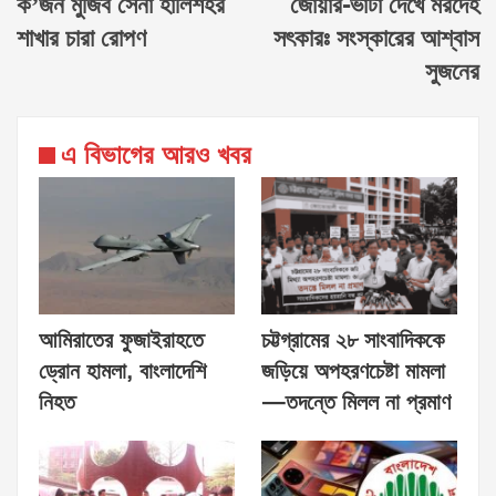
ক’জন মুজিব সেনা হালিশহর
জোয়ার-ভাটা দেখে মরদেহ
শাখার চারা রোপণ
সৎকারঃ সংস্কারের আশ্বাস
সুজনের
এ বিভাগের আরও খবর
আমিরাতের ফুজাইরাহতে
চট্টগ্রামের ২৮ সাংবাদিককে
ড্রোন হামলা, বাংলাদেশি
জড়িয়ে অপহরণচেষ্টা মামলা
নিহত
—তদন্তে মিলল না প্রমাণ