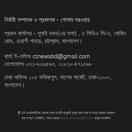
নির্বাহী সম্পাদক ও প্রকাশক - গোলাম সরওয়ার
প্রধান কার্যালয় - লুসাই ভবন(৩য় তলা) , ৫ সিডিএ সি/এ, মোমিন
রোড, চেরাগী পাহাড়, চট্টগ্রাম, বাংলাদেশ।
বার্তা ই-মেইলঃ ctnewsbd@gmail.com
যোগাযোগঃ ০৩১-৬২৬৫৬৩, ০১৮১৮-৪৭১৫৬৮
ঢাকা অফিসঃ ১০৫ ফকিরাপুল, মালেক মার্কেট, ঢাকা-১০০০,
বাংলাদেশ।
© এই ওয়েবসাইটের কোনো লেখা বা ছবি অনুমতি ছাড়া নকল করা বা অন্য কোথাও প্রকাশ
করা সম্পূর্ণ বেআইনি। সকল স্বত্ব
www.ctnewsbd.com
কর্তৃক সংরক্ষিত