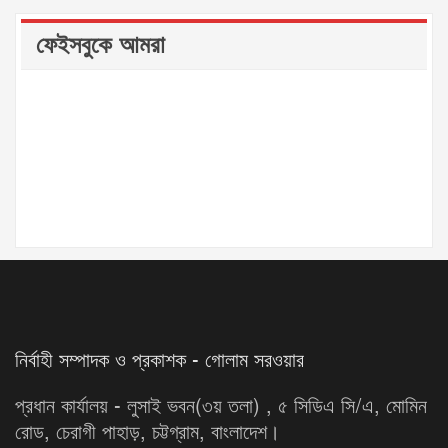
ফেইসবুকে আমরা
নির্বাহী সম্পাদক ও প্রকাশক - গোলাম সরওয়ার
প্রধান কার্যালয় - লুসাই ভবন(৩য় তলা) , ৫ সিডিএ সি/এ, মোমিন
রোড, চেরাগী পাহাড়, চট্টগ্রাম, বাংলাদেশ।