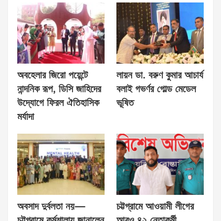
অবহেলার জিরো পয়েন্টে
লায়ন ডা. বরুণ কুমার আচার্য
নান্দনিক রূপ, ডিসি জাহিদের
বলাই গভর্ণর গোল্ড মেডেল
উদ্যোগে ফিরল ঐতিহাসিক
ভূষিত
মর্যাদা
অবসাদ দুর্বলতা নয়—
চট্টগ্রামে আওয়ামী লীগের
চট্টগ্রামে কর্মশালায় জানালেন
আরও ৪২ নেতাকর্মী