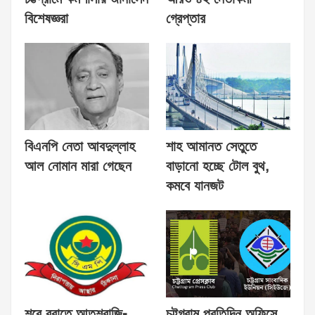
বিশেষজ্ঞরা
গ্রেপ্তার
বিএনপি নেতা আবদুল্লাহ
শাহ আমানত সেতুতে
আল নোমান মারা গেছেন
বাড়ানো হচ্ছে টোল বুথ,
কমবে যানজট
শবে বরাতে আতশবাজি-
চট্টগ্রাম প্রতিদিন অফিসে