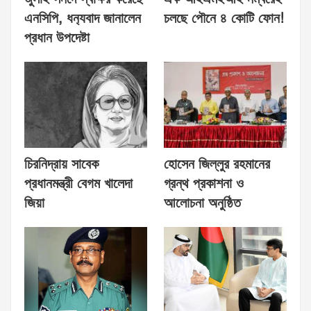
এনসিপি, ধন‍্যবাদ জানালেন
চলছে পৌনে ৪ কোটি ফোন!
প্রধান উপদেষ্টা
চিরনিদ্রায় সাবেক
হোসেন জিল্লুর রহমানের
প্রধানমন্ত্রী বেগম খালেদা
গ্রন্থ প্রকাশনা ও
জিয়া
আলোচনা অনুষ্ঠিত