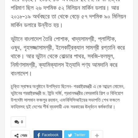
পরিমাণ ছিল ২৬ দশমিক ৫২ মিলিয়ন মার্কিন ডলার। আর
২০১৮-১৯ অর্থবছরে তা থেকে বেড়ে ৫৭ দশমিক ৯০ মিলিয়ন
মার্কিন ডলারে উন্নীত হয়।
ভুটানে বাংলাদেশ তৈরি পোশাক, খাদ্যসামগ্রী, প্লাস্টিক,
ওষুধ, গৃহসজ্জাসামগ্রী, ইলেকট্রিক্যাল সামগ্রী রপ্তানি করে
থাকে। আর ভুটান থেকে বোল্ডার পাথর, সবজি-ফলমূল,
নির্মাণসামগ্রী, ক্যামিক্যালস ইত্যাদি পণ্য আমদানি করে
বাংলাদেশ।
চুক্তি স্বাক্ষর অনুষ্ঠানে উপস্থিত ছিলেন- পররাষ্ট্রমন্ত্রী এ কে আব্দুল মোমেন,
ভুটানের পররাষ্ট্রমন্ত্রী ড. টান্ডি দর্জি, প্রধানমন্ত্রীর বেসরকারি শিল্প ও বিনিয়োগ
উপদেষ্টা সালমান ফজলুর রহমান, এফবিসিসিআইয়ের সভাপতি শেখ ফজলে
ফাহিমসহ দুই দেশের শীর্ষ ব্যবসায়ী এবং সরকারের ঊর্ধ্বতন কর্মকর্তারা।
0
Facebook
Twitter
শেয়ার