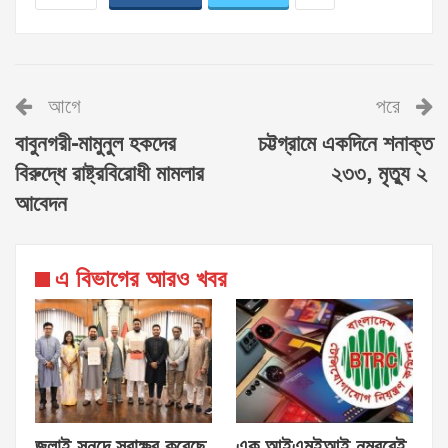
আগে
পরে
বাবুনগরী-মামুনুল হকদের
চট্টগ্রামে একদিনে শনাক্ত
বিরুদ্ধে রাষ্ট্রবিরোধী মামলার
২৩৩, মৃত্যু ২
আবেদন
এ বিভাগের আরও খবর
জুলাই সনদে স্বাক্ষর করেছে
এক আইএমইআই নম্বরেই