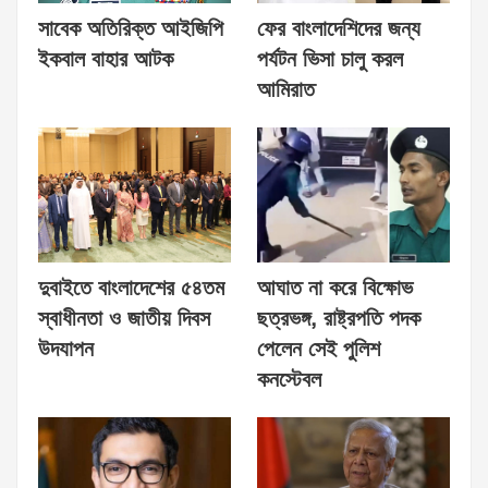
সাবেক অতিরিক্ত আইজিপি
ফের বাংলাদেশিদের জন্য
ইকবাল বাহার আটক
পর্যটন ভিসা চালু করল
আমিরাত
দুবাইতে বাংলাদেশের ৫৪তম
আঘাত না করে বিক্ষোভ
স্বাধীনতা ও জাতীয় দিবস
ছত্রভঙ্গ, রাষ্ট্রপতি পদক
উদযাপন
পেলেন সেই পুলিশ
কনস্টেবল