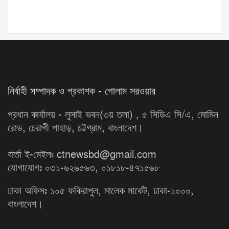
নির্বাহী সম্পাদক ও প্রকাশক - গোলাম সরওয়ার
প্রধান কার্যালয় - লুসাই ভবন(৩য় তলা) , ৫ সিডিএ সি/এ, মোমিন
রোড, চেরাগী পাহাড়, চট্টগ্রাম, বাংলাদেশ।
বার্তা ই-মেইলঃ ctnewsbd@gmail.com
যোগাযোগঃ ০৩১-৬২৬৫৬৩, ০১৮১৮-৪৭১৫৬৮
ঢাকা অফিসঃ ১০৫ ফকিরাপুল, মালেক মার্কেট, ঢাকা-১০০০,
বাংলাদেশ।