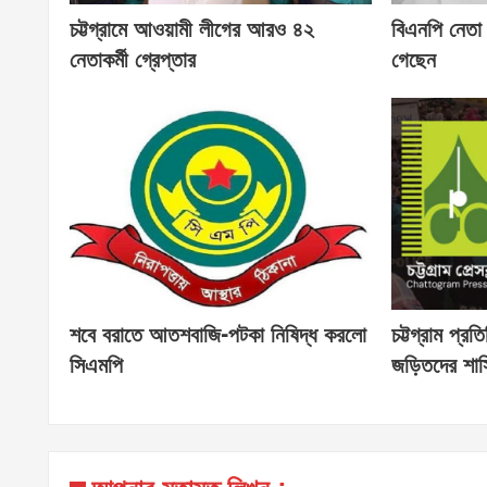
চট্টগ্রামে আওয়ামী লীগের আরও ৪২
বিএনপি নেতা
নেতাকর্মী গ্রেপ্তার
গেছেন
শবে বরাতে আতশবাজি-পটকা নিষিদ্ধ করলো
চট্টগ্রাম প্র
সিএমপি
জড়িতদের শাস্