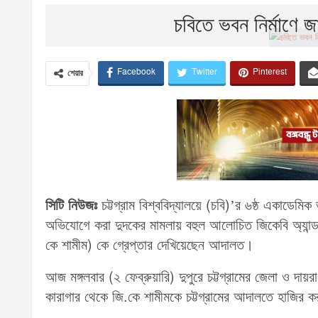
চবিতে ভবন নির্মাণে 
Facebook
Twitter
Pinterest
শেয়ার
সিটি নিউজঃ
চট্টগ্রাম বিশ্ববিদ্যালয়ে (চবি)’র ৬ষ্ঠ একাডেমি
অভিযোগে করা দুদকের মামলায় বহুল আলোচিত জিকেবি অ্যান্ড 
কে শামীম) কে গ্রেপ্তার দেখিয়েছেন আদালত।
আজ মঙ্গলবার (২ ফেব্রুয়ারি) দুপুরে চট্টগ্রামের জেলা ও
কারাগার থেকে জি.কে শামীমকে চট্টগ্রামের আদালতে হাজির 