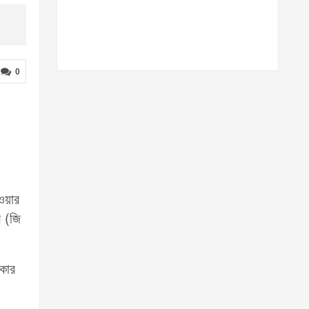
0
েওয়ার
ম (জি
াকার