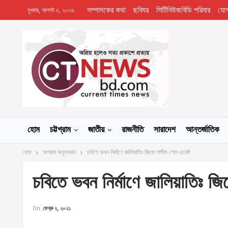
সম্পাদকের কথা
ছবিঘর
সিটিনিউজবিডি পরিবার
যো
বুধবার, আগস্ট ৫, ২০২৬
হোম
চট্টগ্রাম
জাতীয়
রাজনীতি
সারাদেশ
আন্তর্জাতিক
হোম
অপরাধ অনুসন্ধান
চবিতে ভবন নির্মাণে জালিয়াতিঃ জিকে শামীম শোন এরেষ্ট
চবিতে ভবন নির্মাণে জালিয়াতিঃ জি
On
ফেব্রু ২, ২০২১