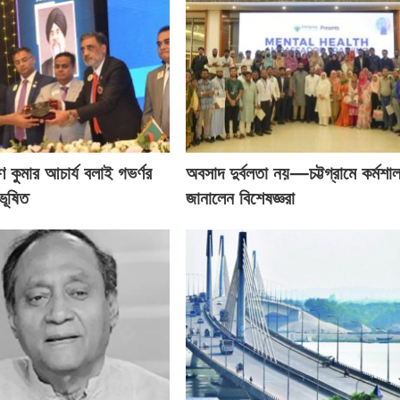
ণ কুমার আচার্য বলাই গভর্ণর
অবসাদ দুর্বলতা নয়—চট্টগ্রামে কর্মশা
ভূষিত
জানালেন বিশেষজ্ঞরা