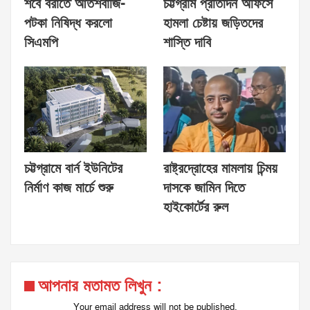
শবে বরাতে আতশবাজি-
চট্টগ্রাম প্রতিদিন অফিসে
পটকা নিষিদ্ধ করলো
হামলা চেষ্টায় জড়িতদের
সিএমপি
শাস্তি দাবি
চট্টগ্রামে বার্ন ইউনিটের
রাষ্ট্রদ্রোহের মামলায় চিন্ময়
নির্মাণ কাজ মার্চে শুরু
দাসকে জামিন দিতে
হাইকোর্টের রুল
আপনার মতামত লিখুন :
Your email address will not be published.