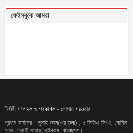
ফেইসবুকে আমরা
নির্বাহী সম্পাদক ও প্রকাশক - গোলাম সরওয়ার
প্রধান কার্যালয় - লুসাই ভবন(৩য় তলা) , ৫ সিডিএ সি/এ, মোমিন
রোড, চেরাগী পাহাড়, চট্টগ্রাম, বাংলাদেশ।