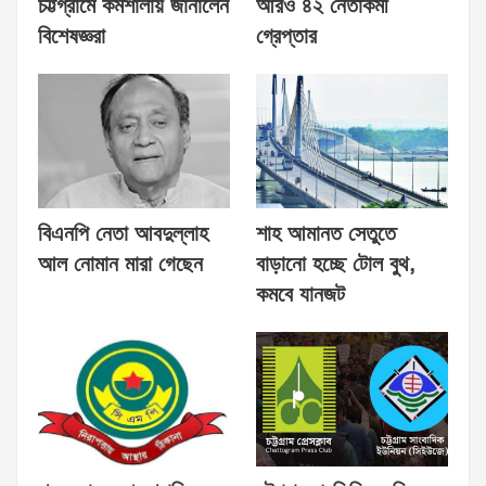
চট্টগ্রামে কর্মশালায় জানালেন
আরও ৪২ নেতাকর্মী
বিশেষজ্ঞরা
গ্রেপ্তার
বিএনপি নেতা আবদুল্লাহ
শাহ আমানত সেতুতে
আল নোমান মারা গেছেন
বাড়ানো হচ্ছে টোল বুথ,
কমবে যানজট