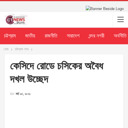
চট্টগ্রাম
জাতীয়
রাজনীতি
সারাদেশ
বন্দর নগরী
অর্থনীতি
হোম
চট্টগ্রাম নগর
কেসিদে রোডে চসিকের অবৈধ
দখল উচ্ছেদ
On
মার্চ ১৫, ২০২১