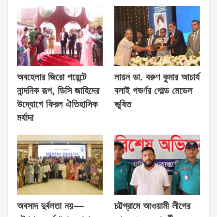
অবহেলার জিরো পয়েন্টে
লায়ন ডা. বরুণ কুমার আচার্য
নান্দনিক রূপ, ডিসি জাহিদের
বলাই গভর্ণর গোল্ড মেডেল
উদ্যোগে ফিরল ঐতিহাসিক
ভূষিত
মর্যাদা
অবসাদ দুর্বলতা নয়—
চট্টগ্রামে আওয়ামী লীগের