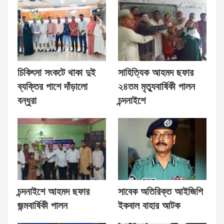
চিকিৎসা সংকটে থাকা দুই
সাহিত্যিক আহমদ ছফার
ব্যক্তির পাশে দাঁড়ালো
২৪তম মৃত্যুবার্ষিকী পালন
বন্ধুরা
চন্দনাইশে
চন্দনাইশে আহমদ ছফার
সাবেক অতিরিক্ত আইজিপি
জন্মবার্ষিকী পালন
ইকবাল বাহার আটক