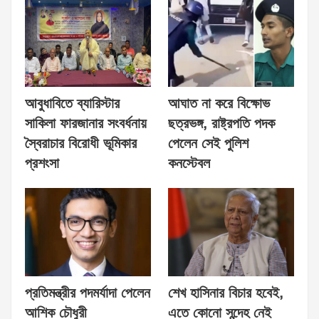
আবুধাবিতে ব্যারিস্টার
আঘাত না করে বিক্ষোভ
সাকিলা ফারজানার সংবর্ধনায়
ছত্রভঙ্গ, রাষ্ট্রপতি পদক
স্বৈরাচার বিরোধী ভূমিকার
পেলেন সেই পুলিশ
প্রশংসা
কনস্টেবল
প্রতিমন্ত্রীর পদমর্যাদা পেলেন
শেখ হাসিনার বিচার হবেই,
আশিক চৌধুরী
এতে কোনো সন্দেহ নেই