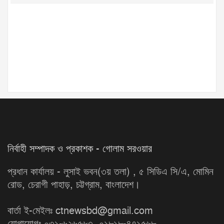
নির্বাহী সম্পাদক ও প্রকাশক - গোলাম সরওয়ার
প্রধান কার্যালয় - লুসাই ভবন(৩য় তলা) , ৫ সিডিএ সি/এ, মোমিন
রোড, চেরাগী পাহাড়, চট্টগ্রাম, বাংলাদেশ।
বার্তা ই-মেইলঃ ctnewsbd@gmail.com
যোগাযোগঃ ০৩১-৬২৬৫৬৩, ০১৮১৮-৪৭১৫৬৮