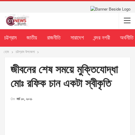
চট্টগ্রাম
জাতীয়
রাজনীতি
সারাদেশ
বন্দর নগরী
অর্থনীতি
হোম
চট্টগ্রাম উপজেলা
জীবনের শেষ সময়ে মুক্তিযোদ্ধা
মোঃ রফিক চান একটা স্বীকৃতি
On
মার্চ ১৮, ২০২১