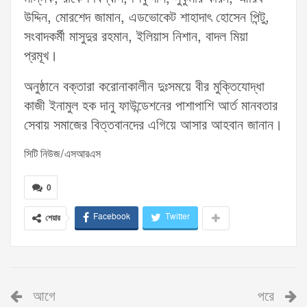
উদ্দিন, মোরশেদ জামান, এডভোকেট শাহাদাৎ হোসেন পিন্টু,
সংবাদকর্মী মাসুদুর রহমান, ইলিয়াস নিশান, বাদল মিয়া
প্রমূখ।
অনুষ্ঠানে বক্তারা করোনাকালীন দুঃসময়ে বীর মুক্তিযোদ্ধা
কাজী ইনামুল হক দানু ফাউন্ডেশনের পাশাপাশি আর্ত মানবতার
সেবায় সমাজের বিত্তবানদের এগিয়ে আসার আহবান জানান।
সিটি নিউজ/এসআরএস
0
Facebook
Twitter
শেয়ার
আগে
পরে