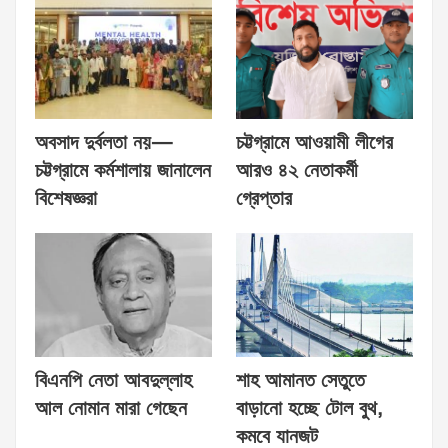
অবসাদ দুর্বলতা নয়—
চট্টগ্রামে আওয়ামী লীগের
চট্টগ্রামে কর্মশালায় জানালেন
আরও ৪২ নেতাকর্মী
বিশেষজ্ঞরা
গ্রেপ্তার
বিএনপি নেতা আবদুল্লাহ
শাহ আমানত সেতুতে
আল নোমান মারা গেছেন
বাড়ানো হচ্ছে টোল বুথ,
কমবে যানজট