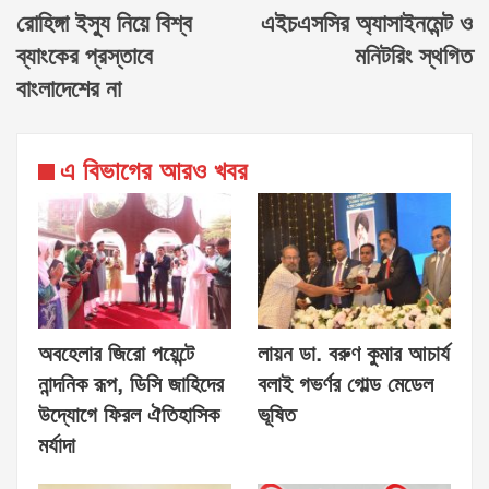
রোহিঙ্গা ইস্যু নিয়ে বিশ্ব
এইচএসসির অ্যাসাইনমেন্ট ও
ব্যাংকের প্রস্তাবে
মনিটরিং স্থগিত
বাংলাদেশের ‌না
এ বিভাগের আরও খবর
অবহেলার জিরো পয়েন্টে
লায়ন ডা. বরুণ কুমার আচার্য
নান্দনিক রূপ, ডিসি জাহিদের
বলাই গভর্ণর গোল্ড মেডেল
উদ্যোগে ফিরল ঐতিহাসিক
ভূষিত
মর্যাদা