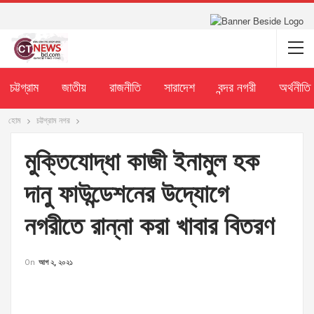
চট্টগ্রাম
জাতীয়
রাজনীতি
সারাদেশ
বন্দর নগরী
অর্থনীতি
হোম
চট্টগ্রাম নগর
মুক্তিযোদ্ধা কাজী ইনামুল হক
দানু ফাউন্ডেশনের উদ্যোগে
নগরীতে রান্না করা খাবার বিতরণ
On
আগ ২, ২০২১