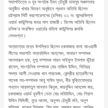
সভাপতিত্বে ও যুব সংগঠক ইমন চৌধুরী ডাবলুর সঞ্চালনায়
অনুষ্ঠিত খাবার বিতরণ অনুষ্ঠানে প্রধান অতিথি ছিলেন
চট্টগ্রাম সিটি করপোরেশনের (চসিক) ৩২ নং আন্দরকিল্লা
ওয়ার্ড কাউন্সিলর জহর লাল হাজারী। বিশেষ অতিথি ছিলেন
চসিক’র সংরক্ষিত ওয়ার্ডের মহিলা কাউন্সিলর রুমকি
সেনগুপ্তা।
অন্যান্যের মধ্যে উপস্থিত ছিলেন চকবাজার থানা আওয়ামী
লীগের সভাপতি সাহাবউদ্দিন আহম্মেদ, সাধারণ সম্পাদক
আনসারুল হক, যুগ্ম সম্পাদক লায়ন সাইফুল ইসলাম ভূঁইয়া
রাসেল, সাংগঠনিক সম্পাদক মোঃ নাজিম উদ্দিন, সিনিয়র
সদস্য আলী নেওয়াজ খান পারভেজ, কেন্দ্রীয় ছাত্রলীগের
সাবেক সহ-সম্পাদক আবু সাঈদ সুমন, বীর মুক্তিযোদ্ধার
সন্তান আরফাতুল মান্নান ঝিনুক, জয়নুদ্দিন আহমেদ জয়,
চকবাজার ওয়ার্ড যুবলীগ নেতা মোঃ মহিউদ্দিন, মোঃ গিয়াস
উদ্দিন সিদ্দিকী, নুরে আলম, অনুপম চৌধুরী মনি, অনুপ
মল্লিক, রাকেশ বিশ্বাস, শিবু দাস, সুকুমার কারন, আরিফ