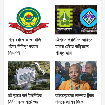
শবে বরাতে আতশবাজি-
চট্টগ্রাম প্রতিদিন অফিসে
পটকা নিষিদ্ধ করলো
হামলা চেষ্টায় জড়িতদের
সিএমপি
শাস্তি দাবি
চট্টগ্রামে বার্ন ইউনিটের
রাষ্ট্রদ্রোহের মামলায় চিন্ময়
নির্মাণ কাজ মার্চে শুরু
দাসকে জামিন দিতে