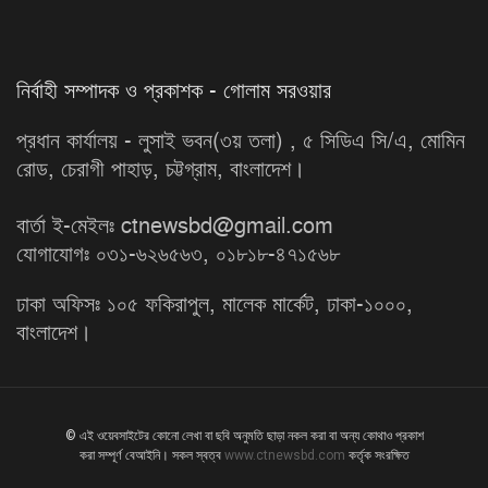
নির্বাহী সম্পাদক ও প্রকাশক - গোলাম সরওয়ার
প্রধান কার্যালয় - লুসাই ভবন(৩য় তলা) , ৫ সিডিএ সি/এ, মোমিন
রোড, চেরাগী পাহাড়, চট্টগ্রাম, বাংলাদেশ।
বার্তা ই-মেইলঃ ctnewsbd@gmail.com
যোগাযোগঃ ০৩১-৬২৬৫৬৩, ০১৮১৮-৪৭১৫৬৮
ঢাকা অফিসঃ ১০৫ ফকিরাপুল, মালেক মার্কেট, ঢাকা-১০০০,
বাংলাদেশ।
© এই ওয়েবসাইটের কোনো লেখা বা ছবি অনুমতি ছাড়া নকল করা বা অন্য কোথাও প্রকাশ
করা সম্পূর্ণ বেআইনি। সকল স্বত্ব
www.ctnewsbd.com
কর্তৃক সংরক্ষিত