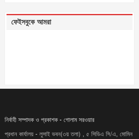
ফেইসবুকে আমরা
নির্বাহী সম্পাদক ও প্রকাশক - গোলাম সরওয়ার
প্রধান কার্যালয় - লুসাই ভবন(৩য় তলা) , ৫ সিডিএ সি/এ, মোমিন