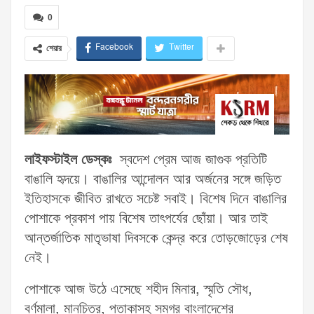
0
Facebook
Twitter
শেয়ার
লাইফস্টাইল ডেস্কঃ
স্বদেশ প্রেম আজ জাগুক প্রতিটি
বাঙালি হৃদয়ে। বাঙালির আন্দোলন আর অর্জনের সঙ্গে জড়িত
ইতিহাসকে জীবিত রাখতে সচেষ্ট সবাই। বিশেষ দিনে বাঙালির
পোশাকে প্রকাশ পায় বিশেষ তাৎপর্যের ছোঁয়া। আর তাই
আন্তর্জাতিক মাতৃভাষা দিবসকে কেন্দ্র করে তোড়জোড়ের শেষ
নেই।
পোশাকে আজ উঠে এসেছে শহীদ মিনার, স্মৃতি সৌধ,
বর্ণমালা, মানচিত্র, পতাকাসহ সমগ্র বাংলাদেশের