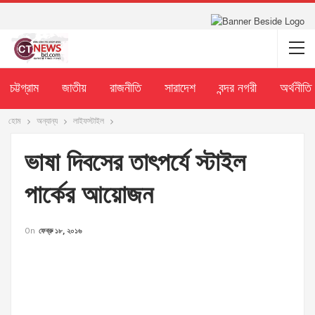
চট্টগ্রাম
জাতীয়
রাজনীতি
সারাদেশ
বন্দর নগরী
অর্থনীতি
হোম
অন্যান্য
লাইফস্টাইল
ভাষা দিবসের তাৎপর্যে স্টাইল
পার্কের আয়োজন
On
ফেব্রু ১৮, ২০১৬