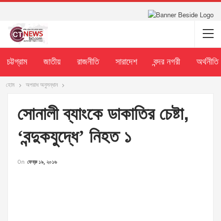
চট্টগ্রাম
জাতীয়
রাজনীতি
সারাদেশ
বন্দর নগরী
অর্থনীতি
হোম
অপরাধ অনুসন্ধান
সোনালী ব্যাংকে ডাকাতির চেষ্টা,
‘বন্দুকযুদ্ধে’ নিহত ১
On
ফেব্রু ১৯, ২০১৬