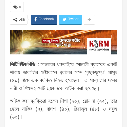
0
Facebook
Twitter
শেয়ার
সিটিনিউজবিডি :
সাভারের ধামরাইয়ে সোনালী ব্যাংকের একটি
শাখায় ডাকাতির চেষ্টাকালে র‌্যাবের সঙ্গে ‘বন্দুকযুদ্ধে’ মাসুদ
(৪০) নামে এক ব্যক্তি নিহত হয়েছেন। এ সময় তার দলের
নারী ও শিশুসহ মোট ছয়জনকে আটক করা হয়েছে।
আটক করা ব্যক্তিরা হলেন শিলা (২০), রোমানা (২২), তার
ছেলে সাকিব (৭), বাদশা (৪০), রিয়াজুল (৪৮) ও সবুজ
(৬০)।