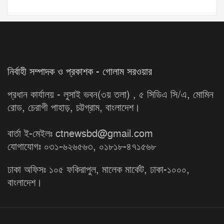
নির্বাহী সম্পাদক ও প্রকাশক - গোলাম সরওয়ার
প্রধান কার্যালয় - লুসাই ভবন(৩য় তলা) , ৫ সিডিএ সি/এ, মোমিন
রোড, চেরাগী পাহাড়, চট্টগ্রাম, বাংলাদেশ।
বার্তা ই-মেইলঃ ctnewsbd@gmail.com
যোগাযোগঃ ০৩১-৬২৬৫৬৩, ০১৮১৮-৪৭১৫৬৮
ঢাকা অফিসঃ ১০৫ ফকিরাপুল, মালেক মার্কেট, ঢাকা-১০০০,
বাংলাদেশ।