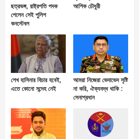
ছত্রভঙ্গ, রাষ্ট্রপতি পদক
আশিক চৌধুরী
পেলেন সেই পুলিশ
কনস্টেবল
শেখ হাসিনার বিচার হবেই,
আমরা নিজেরা ভেদাভেদ সৃষ্টি
এতে কোনো সন্দেহ নেই
না করি, ঐক্যবদ্ধ থাকি :
সেনাপ্রধান