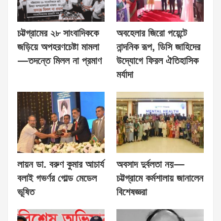
চট্টগ্রামের ২৮ সাংবাদিককে
অবহেলার জিরো পয়েন্টে
জড়িয়ে অপহরণচেষ্টা মামলা
নান্দনিক রূপ, ডিসি জাহিদের
—তদন্তে মিলল না প্রমাণ
উদ্যোগে ফিরল ঐতিহাসিক
মর্যাদা
লায়ন ডা. বরুণ কুমার আচার্য
অবসাদ দুর্বলতা নয়—
বলাই গভর্ণর গোল্ড মেডেল
চট্টগ্রামে কর্মশালায় জানালেন
ভূষিত
বিশেষজ্ঞরা