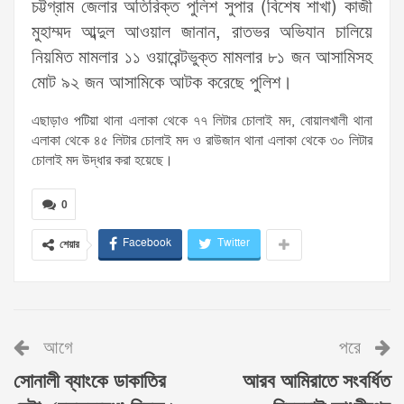
চট্টগ্রাম জেলার অতিরিক্ত পুলিশ সুপার (বিশেষ শাখা) কাজী
মুহাম্মদ আব্দুল আওয়াল জানান, রাতভর অভিযান চালিয়ে
নিয়মিত মামলার ১১ ওয়ারেন্টভুক্ত মামলার ৮১ জন আসামিসহ
মোট ৯২ জন আসামিকে আটক করেছে পুলিশ।
এছাড়াও পটিয়া থানা এলাকা থেকে ৭৭ লিটার চোলাই মদ, বোয়ালখালী থানা
এলাকা থেকে ৪৫ লিটার চোলাই মদ ও রাউজান থানা এলাকা থেকে ৩০ লিটার
চোলাই মদ উদ্ধার করা হয়েছে।
0
Facebook
Twitter
শেয়ার
আগে
পরে
সোনালী ব্যাংকে ডাকাতির
আরব আমিরাতে সংবর্ধিত