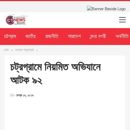
চট্টগ্রাম
জাতীয়
রাজনীতি
সারাদেশ
বন্দর নগরী
অর্থনীতি
হোম
অপরাধ অনুসন্ধান
চট্রগ্রামে নিয়মিত অভিযানে
আটক ৯২
On
ফেব্রু ১৯, ২০১৬