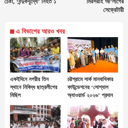
চেষ্টা, ‘বন্দুকযুদ্ধে’ নিহত ১
মিরসরাই আ’লীগের
সেক্রেটারী
এ বিভাগের আরও খবর
একইদিনে নগরীর তিন
চট্টগ্রামে সার্ক মানবাধিকার
স্থানে নিষিদ্ধ ছাত্রলীগের
ফাউন্ডেশনের ‘সোশ্যাল
মিছিল
অ্যাওয়ার্ড ২০২৬’ প্রদান