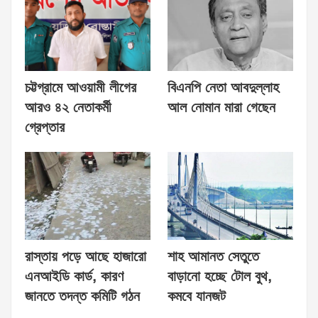
চট্টগ্রামে আওয়ামী লীগের
বিএনপি নেতা আবদুল্লাহ
আরও ৪২ নেতাকর্মী
আল নোমান মারা গেছেন
গ্রেপ্তার
রাস্তায় পড়ে আছে হাজারো
শাহ আমানত সেতুতে
এনআইডি কার্ড, কারণ
বাড়ানো হচ্ছে টোল বুথ,
জানতে তদন্ত কমিটি গঠন
কমবে যানজট