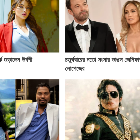
ে জড়ালেন উর্বশী
চতুর্থবারের মতো সংসার ভাঙল জেনিফা
লোপেজের