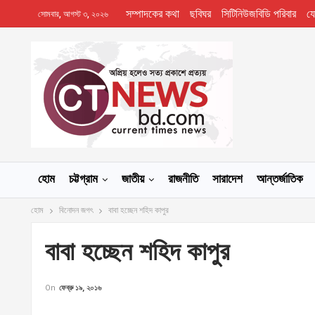
সম্পাদকের কথা
ছবিঘর
সিটিনিউজবিডি পরিবার
য
সোমবার, আগস্ট ৩, ২০২৬
হোম
চট্টগ্রাম
জাতীয়
রাজনীতি
সারাদেশ
আন্তর্জাতিক
হোম
বিনোদন জগৎ
বাবা হচ্ছেন শহিদ কাপুর
বাবা হচ্ছেন শহিদ কাপুর
On
ফেব্রু ১৯, ২০১৬