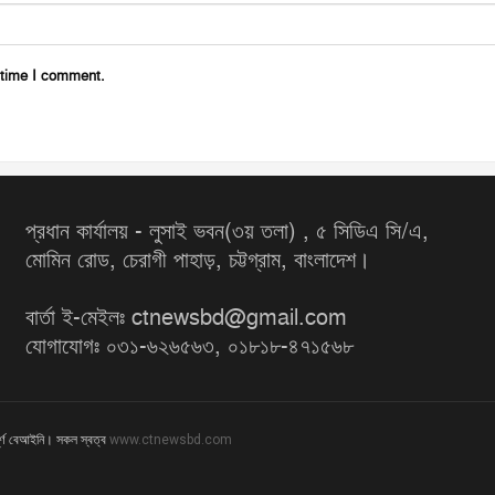
 time I comment.
প্রধান কার্যালয় - লুসাই ভবন(৩য় তলা) , ৫ সিডিএ সি/এ,
মোমিন রোড, চেরাগী পাহাড়, চট্টগ্রাম, বাংলাদেশ।
বার্তা ই-মেইলঃ ctnewsbd@gmail.com
যোগাযোগঃ ০৩১-৬২৬৫৬৩, ০১৮১৮-৪৭১৫৬৮
ূর্ণ বেআইনি। সকল স্বত্ব
www.ctnewsbd.com