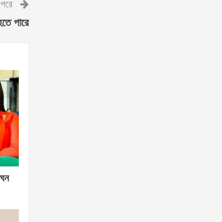
পরে
হতে পারে
গঘন