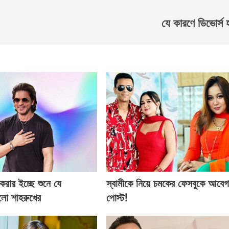
যে কারণে ডিভোর্স 
 করার ইচ্ছে শুনে যে
স্বামীকে নিয়ে চমকের ফেসবুকে আবে
হলো শাহরুখের
পোস্ট!