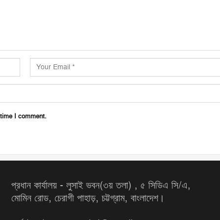
 time I comment.
প্রধান কার্যালয় - লুসাই ভবন(৩য় তলা) , ৫ সিডিএ সি/এ,
মোমিন রোড, চেরাগী পাহাড়, চট্টগ্রাম, বাংলাদেশ।