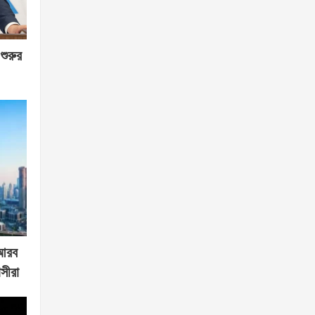
শুরুর
 আরব
সীরা