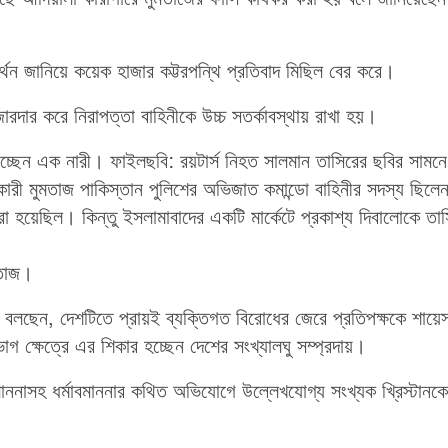
মর্থন জানিয়ে কয়েক হাজার কট্টরপন্থি প্রতিবাদ মিছিল বের করে।
রদার করে নিরাপত্তা বাহিনীকে উচ্চ সতর্কাবস্থায় রাখা হয়।
াচ্ছেন এক নারী। ফাইলছবি: রয়টার্স নিহত সালমান তাসিরের ছবির সামন
যাকারী মুমতাজ পাকিস্তান পুলিশের অভিজাত কমান্ডো বাহিনীর সদস্য ছিল
করা হয়েছিল। কিন্তু ইসলামাবাদের একটি মার্কেটে প্রকাশ্য দিবালোকে তা
মতাজ।
রা বলছেন, দেশটিতে প্রায়ই ব্যক্তিগত বিরোধের জেরে প্রতিপক্ষকে শায়েস
ক্ষেত্রে এর শিকার হচ্ছেন দেশের সংখ্যালঘু সম্প্রদায়।
াননাসহ ধর্মাবমাননার কথিত অভিযোগে উল্লেখযোগ্য সংখ্যক খ্রিস্টানকে