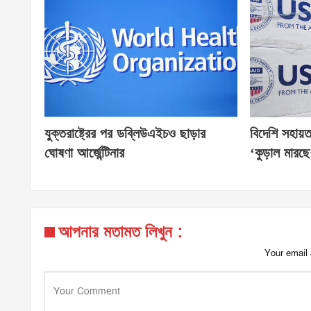
যুক্তরাষ্ট্রের পর ডব্লিউএইচও ছাড়ার
বিদেশি সহায়
ঘোষণা আর্জেন্টিনার
‘কুড়াল মারছ
আপনার মতামত লিখুন :
Your email 