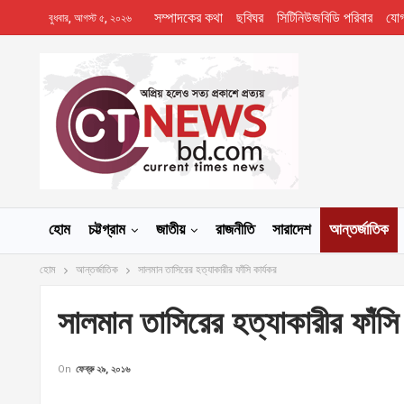
সম্পাদকের কথা
ছবিঘর
সিটিনিউজবিডি পরিবার
যো
বুধবার, আগস্ট ৫, ২০২৬
হোম
চট্টগ্রাম
জাতীয়
রাজনীতি
সারাদেশ
আন্তর্জাতিক
হোম
আন্তর্জাতিক
সালমান তাসিরের হত্যাকারীর ফাঁসি কার্যকর
সালমান তাসিরের হত্যাকারীর ফাঁসি 
On
ফেব্রু ২৯, ২০১৬