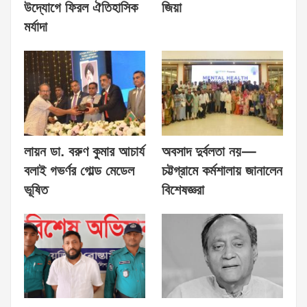
উদ্যোগে ফিরল ঐতিহাসিক
জিয়া
মর্যাদা
লায়ন ডা. বরুণ কুমার আচার্য
অবসাদ দুর্বলতা নয়—
বলাই গভর্ণর গোল্ড মেডেল
চট্টগ্রামে কর্মশালায় জানালেন
ভূষিত
বিশেষজ্ঞরা