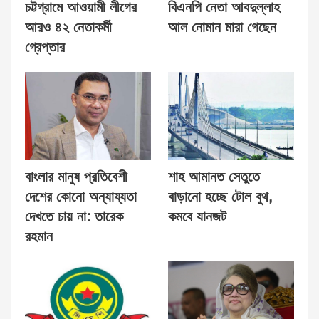
চট্টগ্রামে আওয়ামী লীগের
বিএনপি নেতা আবদুল্লাহ
আরও ৪২ নেতাকর্মী
আল নোমান মারা গেছেন
গ্রেপ্তার
বাংলার মানুষ প্রতিবেশী
শাহ আমানত সেতুতে
দেশের কোনো অন্যায্যতা
বাড়ানো হচ্ছে টোল বুথ,
দেখতে চায় না: তারেক
কমবে যানজট
রহমান