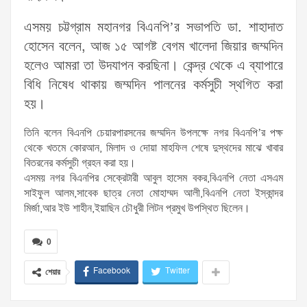
এসময় চট্টগ্রাম মহানগর বিএনপি’র সভাপতি ডা. শাহাদাত
হোসেন বলেন, আজ ১৫ আগষ্ট বেগম খালেদা জিয়ার জম্মদিন
হলেও আমরা তা উদযাপন করছিনা। কেন্দ্র থেকে এ ব্যাপারে
বিধি নিষেধ থাকায় জম্মদিন পালনের কর্মসুচী স্থগিত করা
হয়।
তিনি বলেন বিএনপি চেয়ারপারসনের জম্মদিন উপলক্ষে নগর বিএনপি’র পক্ষ
থেকে খতমে কোরআন, মিলাদ ও দোয়া মাহফিল শেষে দুস্থদের মাঝে খাবার
বিতরনের কর্মসুচী গ্রহন করা হয়।
এসময় নগর বিএনপির সেক্রেটারী আবুল হাসেম বকর,বিএনপি নেতা এসএম
সাইফুল আলম,সাবেক ছাত্র নেতা মোহাম্মদ আলী,বিএনপি নেতা ইস্কান্দর
মির্জা,আর ইউ শাহীন,ইয়াছিন চৌধুরী লিটন প্রমুখ উপস্থিত ছিলেন।
0
Facebook
Twitter
শেয়ার