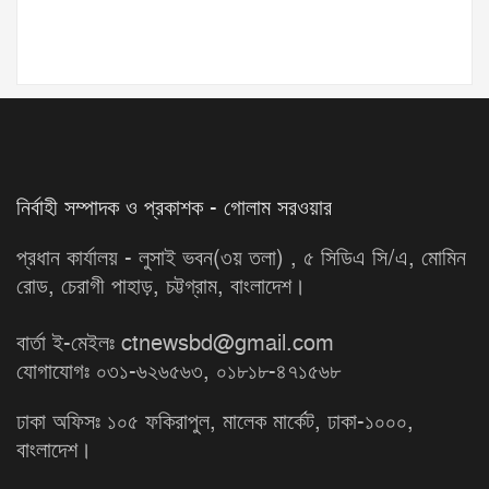
নির্বাহী সম্পাদক ও প্রকাশক - গোলাম সরওয়ার
প্রধান কার্যালয় - লুসাই ভবন(৩য় তলা) , ৫ সিডিএ সি/এ, মোমিন
রোড, চেরাগী পাহাড়, চট্টগ্রাম, বাংলাদেশ।
বার্তা ই-মেইলঃ ctnewsbd@gmail.com
যোগাযোগঃ ০৩১-৬২৬৫৬৩, ০১৮১৮-৪৭১৫৬৮
ঢাকা অফিসঃ ১০৫ ফকিরাপুল, মালেক মার্কেট, ঢাকা-১০০০,
বাংলাদেশ।