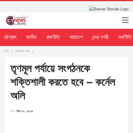
চট্টগ্রাম
জাতীয়
রাজনীতি
সারাদেশ
বন্দর নগরী
অর্থনীতি
হোম
চট্টগ্রাম নগর
তৃণমূল পর্যায়ে সংগঠনকে
শক্তিশালী করতে হবে – কর্নেল
অলি
On
আগ ২০, ২০১৬