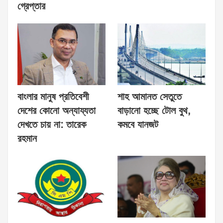
গ্রেপ্তার
বাংলার মানুষ প্রতিবেশী
শাহ আমানত সেতুতে
দেশের কোনো অন্যায্যতা
বাড়ানো হচ্ছে টোল বুথ,
দেখতে চায় না: তারেক
কমবে যানজট
রহমান