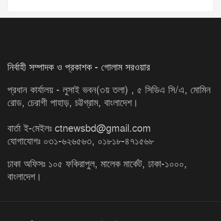
নির্বাহী সম্পাদক ও প্রকাশক - গোলাম সরওয়ার
প্রধান কার্যালয় - লুসাই ভবন(৩য় তলা) , ৫ সিডিএ সি/এ, মোমিন
রোড, চেরাগী পাহাড়, চট্টগ্রাম, বাংলাদেশ।
বার্তা ই-মেইলঃ ctnewsbd@gmail.com
যোগাযোগঃ ০৩১-৬২৬৫৬৩, ০১৮১৮-৪৭১৫৬৮
ঢাকা অফিসঃ ১০৫ ফকিরাপুল, মালেক মার্কেট, ঢাকা-১০০০,
বাংলাদেশ।