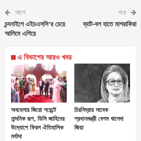
আগে
পরে
চন্দনাইশে এইচএসসি’র চেয়ে
ব্যাট-বল হাতে মাশরাফিরা
আলিমে এগিয়ে
এ বিভাগের আরও খবর
অবহেলার জিরো পয়েন্টে
চিরনিদ্রায় সাবেক
নান্দনিক রূপ, ডিসি জাহিদের
প্রধানমন্ত্রী বেগম খালেদা
উদ্যোগে ফিরল ঐতিহাসিক
জিয়া
মর্যাদা