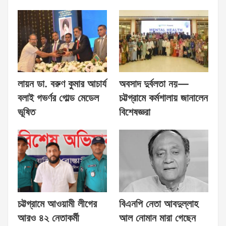
লায়ন ডা. বরুণ কুমার আচার্য
অবসাদ দুর্বলতা নয়—
বলাই গভর্ণর গোল্ড মেডেল
চট্টগ্রামে কর্মশালায় জানালেন
ভূষিত
বিশেষজ্ঞরা
চট্টগ্রামে আওয়ামী লীগের
বিএনপি নেতা আবদুল্লাহ
আরও ৪২ নেতাকর্মী
আল নোমান মারা গেছেন