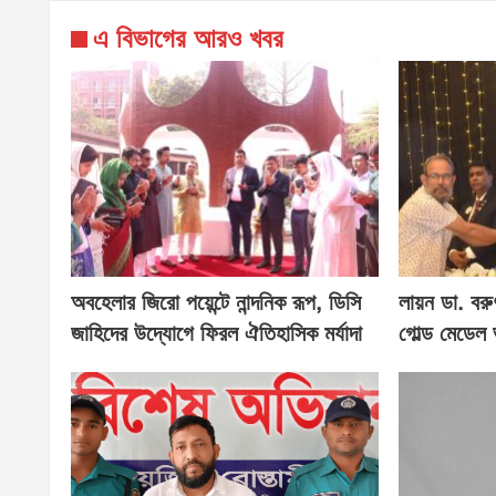
এ বিভাগের আরও খবর
অবহেলার জিরো পয়েন্টে নান্দনিক রূপ, ডিসি
লায়ন ডা. বরু
জাহিদের উদ্যোগে ফিরল ঐতিহাসিক মর্যাদা
গোল্ড মেডেল 