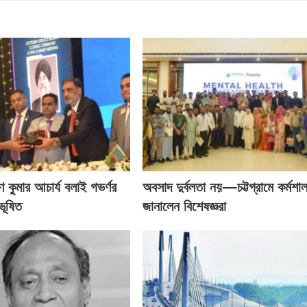
ণ কুমার আচার্য বলাই গভর্ণর
অবসাদ দুর্বলতা নয়—চট্টগ্রামে কর্মশা
ভূষিত
জানালেন বিশেষজ্ঞরা