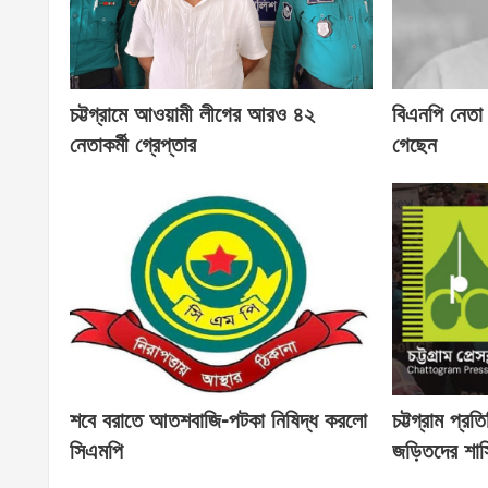
চট্টগ্রামে আওয়ামী লীগের আরও ৪২
বিএনপি নেতা
নেতাকর্মী গ্রেপ্তার
গেছেন
শবে বরাতে আতশবাজি-পটকা নিষিদ্ধ করলো
চট্টগ্রাম প্র
সিএমপি
জড়িতদের শাস্