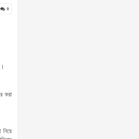
0
শ।
ার করা
ী নিয়ে