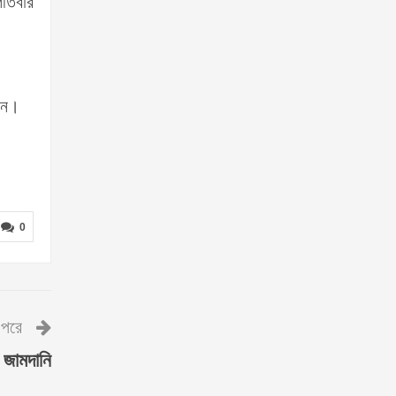
তিবার
ড়েন।
0
পরে
 জামদানি