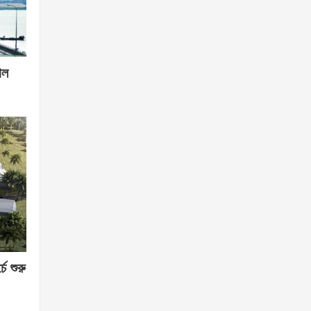
োল
চে শুরু