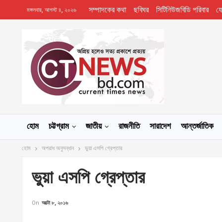
সম্পাদকের কথা
ছবিঘর
সিটিনিউজবিডি পরিবার
য
মঙ্গলবার, আগস্ট ৪, ২০২৬
হোম
চট্টগ্রাম
জাতীয়
রাজনীতি
সারাদেশ
আন্তর্জাতিক
হোম
অপরাধ অনুসন্ধান
ভুয়া এসপি গ্রেপ্তার
ভুয়া এসপি গ্রেপ্তার
On
অক্টো ৮, ২০১৬