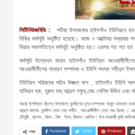
সিটিনিউজবিডি :
পটিয়া উপজেলার হাইদগাঁও ইউনিয়নে হত দরি
বিক্রি কর্মসূচি অনুষ্টিত হয়েছে। আজ ৭ অক্টোবর শুক্রবার 
মিয়ার সভাপতিত্বে কর্মসূচি অনুষ্ঠিত হয়। এরপর শত শত হত দ
কর্মসূচি উদ্বোধন করেন হাইদগাঁও ইউনিয়ন আওয়ামীলীগে
আওয়ামীলীগের সাধারণ সম্পাদক ও ইউপি সদস্য শহীদুল ইসল
ইউনিয়ন পরিষদের সচিব উজ্জল দাশ , হাইদগাঁও ইউপি সদস
হামিদুল হক, নুরুল হক,আব্দুল গফুর,মোঃ সেলিম উদ্দিন এবং 
আরো উপস্থিত ছিলেন উপজেলা যুবলীগের যুগ্ন-সম্পাদক আবুল হাসনাত ফয়স
আব্দুল কাদের ,যুবলীগ নেতা মোঃ শাহীন , আওয়ামীলীগ নেতা মোঃ ছৈয়দ । এ
চেীধুরী , রাশেল , রিমন , বিশু , ইমন, রিফাত ,আনিস। উপ-সহকারী কৃষি অফিসা
Facebook
Twitter
Pinterest
শেয়ার