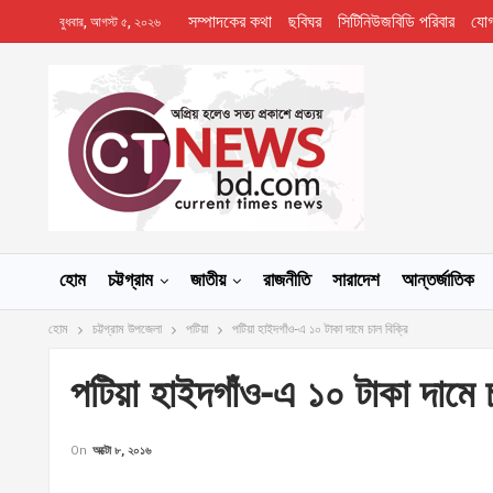
সম্পাদকের কথা
ছবিঘর
সিটিনিউজবিডি পরিবার
যো
বুধবার, আগস্ট ৫, ২০২৬
হোম
চট্টগ্রাম
জাতীয়
রাজনীতি
সারাদেশ
আন্তর্জাতিক
হোম
চট্টগ্রাম উপজেলা
পটিয়া
পটিয়া হাইদগাঁও-এ ১০ টাকা দামে চাল বিক্রি
পটিয়া হাইদগাঁও-এ ১০ টাকা দামে চ
On
অক্টো ৮, ২০১৬