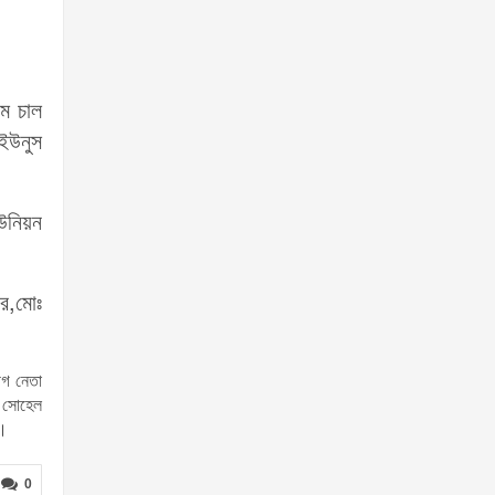
মে চাল
 ইউনুস
উনিয়ন
র,মোঃ
ীগ নেতা
) সোহেল
ন।
0