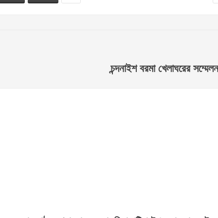
চন্দনাইশ বরমা খেলাঘরের সম্মেলন