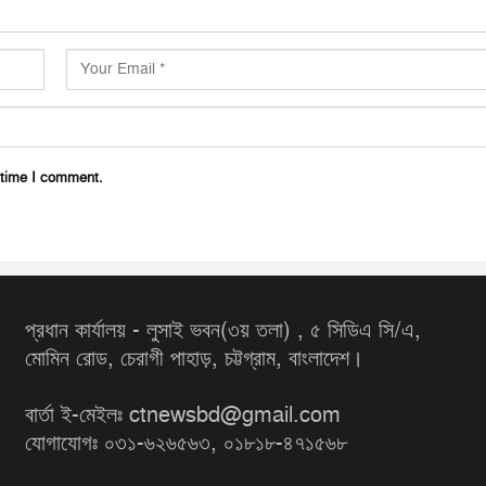
 time I comment.
প্রধান কার্যালয় - লুসাই ভবন(৩য় তলা) , ৫ সিডিএ সি/এ,
মোমিন রোড, চেরাগী পাহাড়, চট্টগ্রাম, বাংলাদেশ।
বার্তা ই-মেইলঃ ctnewsbd@gmail.com
যোগাযোগঃ ০৩১-৬২৬৫৬৩, ০১৮১৮-৪৭১৫৬৮