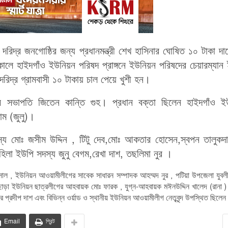
দ্র জনগোষ্ঠির জন্য প্রধানমন্ত্রী শেখ হাসিনার ঘোষিত ১০ টাকা দা
সকালে হাইদগাঁও ইউনিয়ন পরিষদ প্রাঙ্গনে ইউনিয়ন পরিষদের চেয়ারম্যান
রিদ্র গ্রামবাসী ১০ টাকায় চাল পেয়ে খুশী হন।
র সভাপতি জিতেন কান্তি গুহ। প্রধান বক্তা ছিলেন হাইদগাঁও ই
াম (জুলু)।
্য মোঃ জসীম উদ্দিন , টিটু দেব,মোঃ আকতার হোসেন,স্বপন তালুকদা
মহিলা ইউপি সদস্য জুনু বেগম,রেখা দাশ, তছলিমা নুর ।
াল , ইউনিয়ন আওয়ামীলীগের সাবেক সাধারন সম্পাদক আহম্মদ নুর , পটিয়া উপজেলা যুবল
ছাড়া ইউনিয়ন ছাত্রলীগের আহবায়ক মোঃ ফারক , যুগ্ন-আহবায়ক মঈনউদ্দিন খালেদ (রানা 
র প্রদীপ দাশ এবং বিভিন্ন ওর্য়াড ও স্থানীয় ইউনিয়ন আওয়ামীলীগ নেতৃবৃন্দ উপস্থিত ছিলে
Email
প্রিন্ট