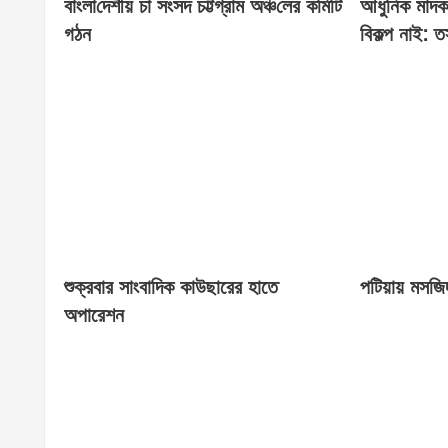
বাংলা‌দেশীয় চা সংসদ চট্টগ্রাম অঞ্চ‌লের ক‌মি‌টি
আধুনিক মাদক
গঠন
বিকল্প নাই: ত
শুক্রবার সাংবাদিক কাউছারের হাতে
পটিয়ায় মসজিদ 
অপারেশন