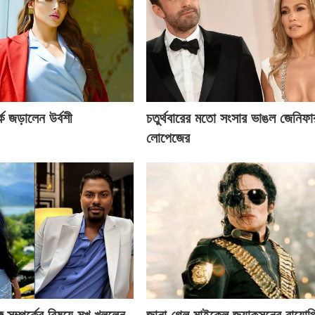
ে জড়ালেন উর্বশী
চতুর্থবারের মতো সংসার ভাঙল জেনিফা
লোপেজের