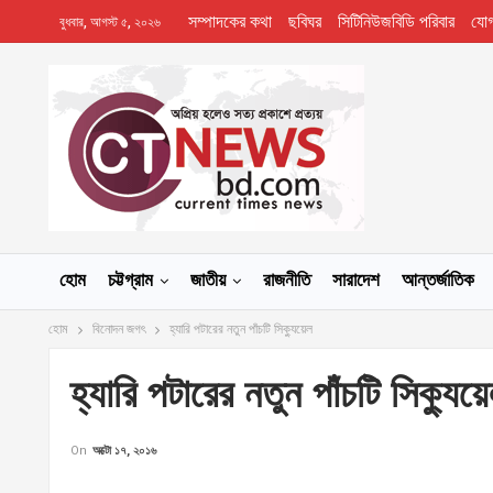
সম্পাদকের কথা
ছবিঘর
সিটিনিউজবিডি পরিবার
যো
বুধবার, আগস্ট ৫, ২০২৬
হোম
চট্টগ্রাম
জাতীয়
রাজনীতি
সারাদেশ
আন্তর্জাতিক
হোম
বিনোদন জগৎ
হ্যারি পটারের নতুন পাঁচটি সিক্যুয়েল
হ্যারি পটারের নতুন পাঁচটি সিক্যুয়
On
অক্টো ১৭, ২০১৬