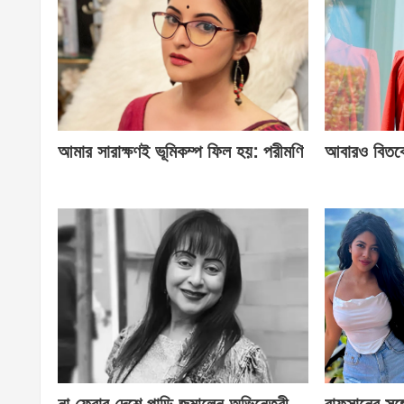
আমার সারাক্ষণই ভূমিকম্প ফিল হয়: পরীমণি
আবারও বিতর্ক