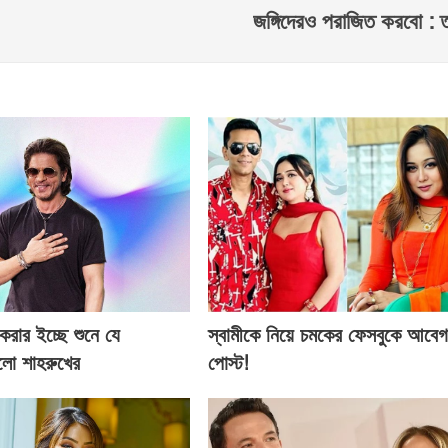
জঙ্গিদেরও পরাজিত করবো : তথ
 করার ইচ্ছে শুনে যে
স্বামীকে নিয়ে চমকের ফেসবুকে আবে
হলো শাহরুখের
পোস্ট!