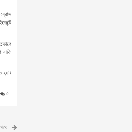
।
 ব্রোস
ভেন্টে
িতভাবে
া বাকি
ত হ্যারি
0
পরে