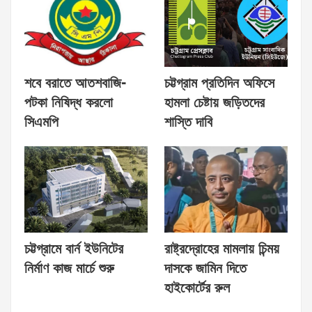
শবে বরাতে আতশবাজি-
চট্টগ্রাম প্রতিদিন অফিসে
পটকা নিষিদ্ধ করলো
হামলা চেষ্টায় জড়িতদের
সিএমপি
শাস্তি দাবি
চট্টগ্রামে বার্ন ইউনিটের
রাষ্ট্রদ্রোহের মামলায় চিন্ময়
নির্মাণ কাজ মার্চে শুরু
দাসকে জামিন দিতে
হাইকোর্টের রুল