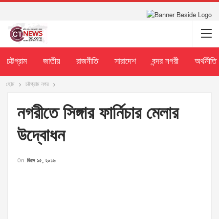
চট্টগ্রাম
জাতীয়
রাজনীতি
সারাদেশ
বন্দর নগরী
অর্থনীতি
হোম
চট্টগ্রাম নগর
নগরীতে সিঙ্গার ফার্নিচার মেলার
উদ্বোধন
On
ডিসে ১৫, ২০১৬