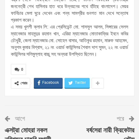
জননেত্রী শেখ হাসিনার হাত ধরে উন্নয়নের পথে হাঁটছে বাংলাদেশ। মেয়র
ফার্নিচার মেলা ঘুরে দেখেন এবং পন্য সামগ্রীর গুনগত মান দেখে সন্তোষ
প্রকাশ করেন।
এ সময় খুলশী ক্লাব লি: এর প্রেসিডেন্ট মো. শাসসুল আলম, সিঙ্গারের সেলস
ম্যানেজার মাহমুদুর রহমান খান, এরিয়া ম্যানেজার মোতাকাব্বির ইবনে কবির
চৌধুরী, জেলা ম্যানেজার মো. সোহেল বাসার, আতিকুর রহমান, মারুফ আহমেদ,
অনুপম কুমার বিশ্বাস, ২১ নং ওয়ার্ড কাউন্সিলর শৈবাল দাশ সুমন, ২২ নং ওয়ার্ড
কাউন্সিলর সলিমুল্লাহ বাচ্চু সহ অন্যরা উপস্থিত ছিলেন।
0
Facebook
Twitter
শেয়ার
আগে
পরে
এক্সট্রা মোহরা নকল
বর্ষসেরা নারী ক্রিকেটার