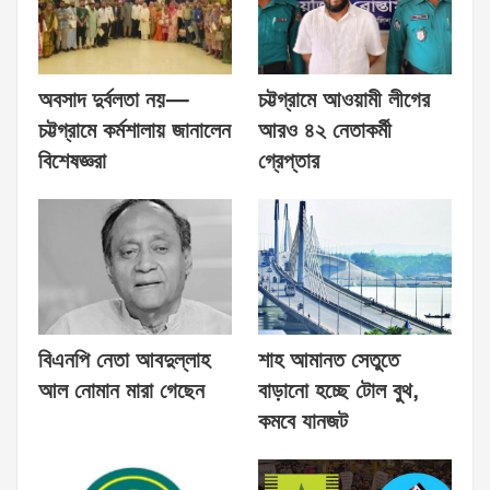
অবসাদ দুর্বলতা নয়—
চট্টগ্রামে আওয়ামী লীগের
চট্টগ্রামে কর্মশালায় জানালেন
আরও ৪২ নেতাকর্মী
বিশেষজ্ঞরা
গ্রেপ্তার
বিএনপি নেতা আবদুল্লাহ
শাহ আমানত সেতুতে
আল নোমান মারা গেছেন
বাড়ানো হচ্ছে টোল বুথ,
কমবে যানজট