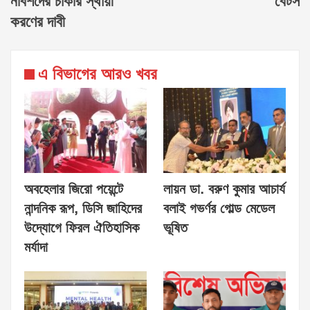
নবিশদের চাকরি স্থায়ী
বেটস
করণের দাবী
এ বিভাগের আরও খবর
অবহেলার জিরো পয়েন্টে
লায়ন ডা. বরুণ কুমার আচার্য
নান্দনিক রূপ, ডিসি জাহিদের
বলাই গভর্ণর গোল্ড মেডেল
উদ্যোগে ফিরল ঐতিহাসিক
ভূষিত
মর্যাদা