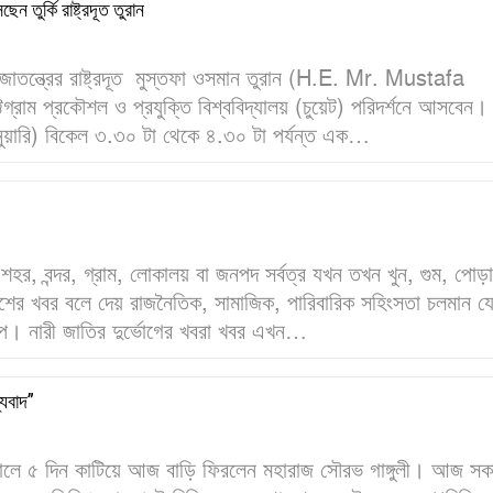
েন তুর্কি রাষ্ট্রদূত তুরান
রজাতন্ত্রের রাষ্ট্রদূত মুস্তফা ওসমান তুরান (H.E. Mr. Mustafa
াম প্রকৌশল ও প্রযুক্তি বিশ্ববিদ্যালয় (চুয়েট) পরিদর্শনে আসবেন। 
ুয়ারি) বিকেল ৩.৩০ টা থেকে ৪.৩০ টা পর্যন্ত এক…
ের শহর, বন্দর, গ্রাম, লোকালয় বা জনপদ সর্বত্র যখন তখন খুন, গুম, পোড়
াশের খবর বলে দেয় রাজনৈতিক, সামাজিক, পারিবারিক সহিংসতা চলমান য
ূপে। নারী জাতির দুর্ভোগের খবরা খবর এখন…
যবাদ”
াতালে ৫ দিন কাটিয়ে আজ বাড়ি ফিরলেন মহারাজ সৌরভ গাঙ্গুলী। আজ সক