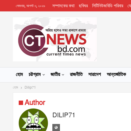
সম্পাদকের কথা
ছবিঘর
সিটিনিউজবিডি পরিবার
য
সোমবার, আগস্ট ৩, ২০২৬
হোম
চট্টগ্রাম
জাতীয়
রাজনীতি
সারাদেশ
আন্তর্জাতিক
হোম
Dilip71
Author
DILIP71