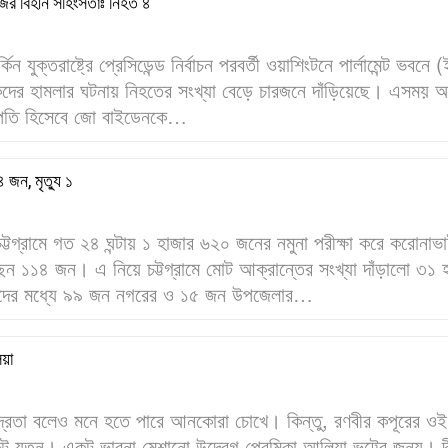
নজির বিহীন সহিংসতাঃ নিহত ৪
িন যুক্তরাষ্ট্রে প্রেসিডেন্ড নির্বাচন পরবর্তী ওয়াশিংটনে পার্লামেন্ট ভবন
র্থকদের হামলার ঘটনায় নিহতের সংখ্যা বেড়ে চারজনে দাঁড়িয়েছে। এসময়
্ট্রপতি হিসেবে জো বাইডেনকে…
৪ জন, মৃত্যু ১
 চট্টগ্রামে গত ২৪ ঘন্টায় ১ হাজার ৬২০ জনের নমুনা পরীক্ষা করে করোনাভ
েন ১১৪ জন। এ নিয়ে চট্টগ্রামে মোট আক্রান্তের সংখ্যা দাঁড়ালো ৩১ 
দের মধ্যে ৯৯ জন নগরের ও ১৫ জন উপজেলার…
িয়া
্রতা বলেও মনে হতে পারে আনকোরা চোখে। কিন্তু, রণবীর কপূরের ওই ছ