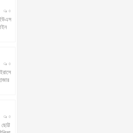
0
ে (ইউএস
 আইন
0
াইরাসে
হাজার
0
োট্ট