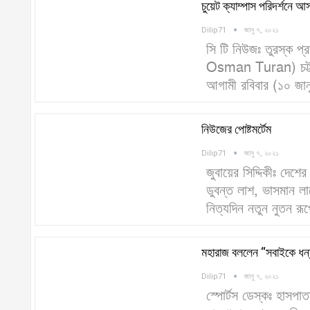
চুয়েট ক্যাম্পাস পরিদর্শনে আসছ
Dilip71
জানু ৭, ২০২১
সি টি নিউজঃ তুরস্ক প্
Osman Turan) চট্টগ্র
আগামী রবিবার (১০ জান
নিউজের পোষ্টমর্টেম
Dilip71
জানু ৭, ২০২১
জুবায়ের সিদ্দিকীঃ দেশ
ডুবন্ত লাশ, ভাসমান ল
নিত্যদিন নতুন নুতন র
মহারাজ বললেন “সবাইকে ধন্
Dilip71
জানু ৭, ২০২১
স্পোর্টস ডেস্কঃ হাসপ