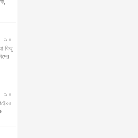
সক,
0
া কিছু
িদের
0
্ট্রের
ক