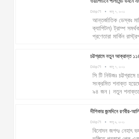
ওয়াশিংটনে পার্লামেন্ট ভবনে 
Dilip71
জানু ৭, ২০২১
আন্তর্জাতিক ডেস্কঃ মার্ক
ক্যাপিটল) ট্রাম্প সম
প্রণেতারা মার্কিন রাস
চট্টগ্রামে নতুন আক্রান্ত ১১
Dilip71
জানু ৭, ২০২১
সি টি নিউজঃ চট্টগ্রামে
সংক্রমিত শনাক্ত হয়েছ
৯৪ জন। নতুন শনাক্ত
দীপিকার জন্মদিনে রণবীর-আল
Dilip71
জানু ৬, ২০২১
বিনোদন জগৎঃ নেহাৎ ভদ