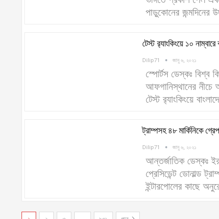
ভঙ্গিতে প্রকাশ পেল এক
পাড়ুকোনের জন্মদিনের
টেস্ট র‍্যাংকিংয়ে ১০ নাম্বার
Dilip71
জানু ৬, ২০২১
স্পোর্টস ডেস্কঃ বিশ্ব
আফগানিস্থানের নীচে 
টেস্ট র‍্যাংকিংয়ে বাং
ট্রাম্পসহ ৪৮ মার্কিনিকে গ্রে
Dilip71
জানু ৬, ২০২১
আন্তর্জাতিক ডেস্কঃ ইর
প্রেসিডেন্ট ডোনাল্ড ট্
ইন্টারপোলের কাছে অন