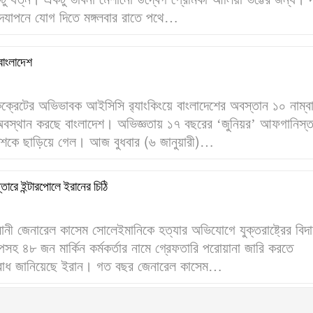
টু যত্ন। একটু ভাবনা মেশানো উদ্বেগ প্রেমিকা আলিয়া ভট্টের জন্য। দ
 উদযাপনে যোগ দিতে মঙ্গলবার রাতে পথে…
ে বাংলাদেশ
 কিক্রেটের অভিভাবক আইসিসি র‌্যাংকিংয়ে বাংলাদেশের অবস্তান ১০ নাম্
অবস্থান করছে বাংলাদেশ। অভিজ্ঞতায় ১৭ বছরের ‘জুনিয়র’ আফগানিস্ত
লাদেশকে ছাড়িয়ে গেল। আজ বুধবার (৬ জানুয়ারী)…
প্তারে ইন্টারপোলে ইরানের চিঠি
ানী জেনারেল কাসেম সোলেইমানিকে হত্যার অভিযোগে যুক্তরাষ্ট্রের বিদা
রাম্পসহ ৪৮ জন মার্কিন কর্মকর্তার নামে গ্রেফতারি পরোয়ানা জারি করতে
ুরোধ জানিয়েছে ইরান। গত বছর জেনারেল কাসেম…