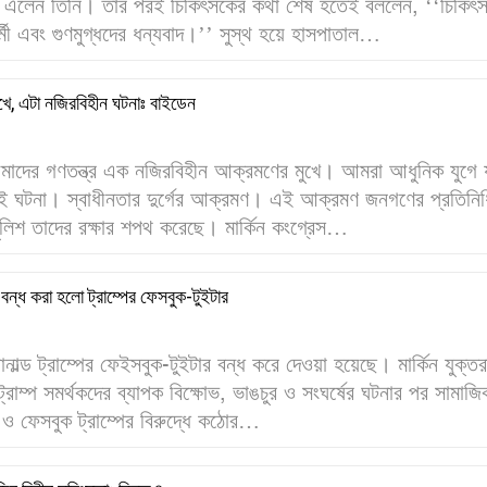
ে এলেন তিনি। তার পরই চিকিৎসকের কথা শেষ হতেই বললেন, ‘‘চিকিৎ
র্মী এবং গুণমুগ্ধদের ধন্যবাদ।’’ সুস্থ হয়ে হাসপাতাল…
ুখে, এটা নজিরবিহীন ঘটনাঃ বাইডেন
মাদের গণতন্ত্র এক নজিরবিহীন আক্রমণের মুখে। আমরা আধুনিক যুগে য
ই ঘটনা। স্বাধীনতার দুর্গের আক্রমণ। এই আক্রমণ জনগণের প্রতিনিধ
লিশ তাদের রক্ষার শপথ করেছে। মার্কিন কংগ্রেস…
 বন্ধ করা হলো ট্রাম্পের ফেসবুক-টুইটার
াল্ড ট্রাম্পের ফেইসবুক-টুইটার বন্ধ করে দেওয়া হয়েছে। মার্কিন যুক্তরাষ
্রাম্প সমর্থকদের ব্যাপক বিক্ষোভ, ভাঙচুর ও সংঘর্ষের ঘটনার পর সামাজি
 ও ফেসবুক ট্রাম্পের বিরুদ্ধে কঠোর…