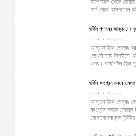
হাসপাতাল থেকে বেরিয়
নার্স থেকে হাসপাতাল ক
মার্কিন গণতন্ত্র আক্রমণের ম
Dilip71
জানু ৭, ২০২১
আন্তর্জাতিক ডেস্কঃ আ
দেখেছি তার বিপরীতে এ
ওপর। ক্যাপিটল হিল পু
মার্কিন কংগ্রেস ভবনে হামলাঃ
Dilip71
জানু ৭, ২০২১
আন্তর্জাতিক ডেস্কঃ ডোন
কংগ্রেস ভবনে ডোনাল্ড ট
যোগাযোগমাধ্যম টুইটার