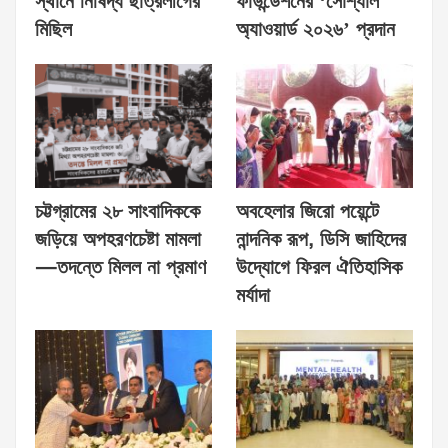
স্থানে নিষিদ্ধ ছাত্রলীগের
ফাউন্ডেশনের ‘সোশ্যাল
মিছিল
অ্যাওয়ার্ড ২০২৬’ প্রদান
চট্টগ্রামের ২৮ সাংবাদিককে
অবহেলার জিরো পয়েন্টে
জড়িয়ে অপহরণচেষ্টা মামলা
নান্দনিক রূপ, ডিসি জাহিদের
—তদন্তে মিলল না প্রমাণ
উদ্যোগে ফিরল ঐতিহাসিক
মর্যাদা