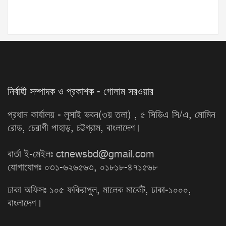
নির্বাহী সম্পাদক ও প্রকাশক - গোলাম সরওয়ার
প্রধান কার্যালয় - লুসাই ভবন(৩য় তলা) , ৫ সিডিএ সি/এ, মোমিন
রোড, চেরাগী পাহাড়, চট্টগ্রাম, বাংলাদেশ।
বার্তা ই-মেইলঃ ctnewsbd@gmail.com
যোগাযোগঃ ০৩১-৬২৬৫৬৩, ০১৮১৮-৪৭১৫৬৮
ঢাকা অফিসঃ ১০৫ ফকিরাপুল, মালেক মার্কেট, ঢাকা-১০০০,
বাংলাদেশ।