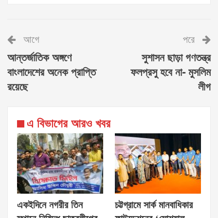
আগে
পরে
আন্তর্জাতিক অঙ্গণে
সুশাসন ছাড়া গণতন্ত্র
বাংলাদেশের অনেক প্রাপ্তি
ফলপ্রসু হবে না- মুসলিম
রয়েছে
লীগ
এ বিভাগের আরও খবর
একইদিনে নগরীর তিন
চট্টগ্রামে সার্ক মানবাধিকার