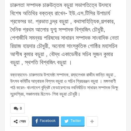
চারুলতা সম্পাদক চারুউত্তম বড়ুয়া সভাপতিত্বে উৎসবে
বিশেষ অতিথির বক্তব্য রাখেন- ইউ.এস.টিসির উপাচার্য
প্রফেসর ডা. প্রভাত চন্দ্র বড়ুয়া , কথাসাহিত্যিক,গল্পকার,
দৈনিক প্রথম আলোর যুগ্ম সম্পাদক বিশ্বজিৎ চৌধুরী,
পেশাজীবি সমন্বয় পরিষদের সাধারন সম্পাদক সাংবাদিক নেতা
রিয়াজ হায়দার চৌধুরী, অনোমা সাংস্কৃতিক গোষ্ঠির মহাসচিব
আশীষ কুমার বড়ুয়া , বৌদ্ধ একাডেমীর সচিব সুজন কুমার
বড়ুয়া , স্থপতি বিশ্বজিৎ বড়ুয়া ।
বক্তব্যদেন- চারুলতার উপদেষ্ঠা সম্পাদক, রম্যলেখক রাজীব কান্তি বড়ুয়া ,
উৎসব কমিটির আহ্বায়ক বিপ্লব বড়ুয়া ও সচিব প্রিয়রঞ্জন বড়ুয়া । মঙ্গলবাণী
পাঠ করেন- বাংলাদেশ বুদ্ধিষ্ট ফেডারেশনের নবনির্বাচিত সাধারন সম্পাদক ভিক্ষু
সুনন্দপ্রিয়, সঞ্চালনায় ছিলেন- শিবা বড়ুয়া চৌধুরী।
0
Facebook
Twitter
শেয়ার