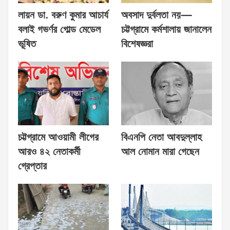
লায়ন ডা. বরুণ কুমার আচার্য
অবসাদ দুর্বলতা নয়—
বলাই গভর্ণর গোল্ড মেডেল
চট্টগ্রামে কর্মশালায় জানালেন
ভূষিত
বিশেষজ্ঞরা
চট্টগ্রামে আওয়ামী লীগের
বিএনপি নেতা আবদুল্লাহ
আরও ৪২ নেতাকর্মী
আল নোমান মারা গেছেন
গ্রেপ্তার