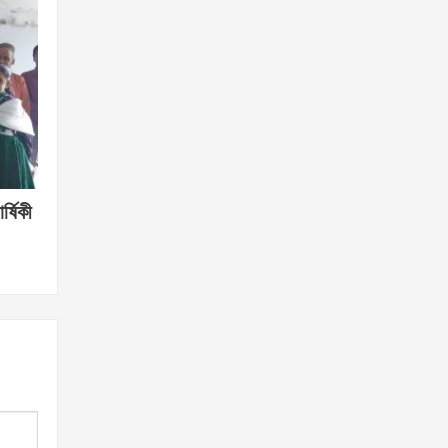
্ষিকী