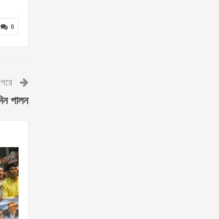
0
পরে
দিন পালন