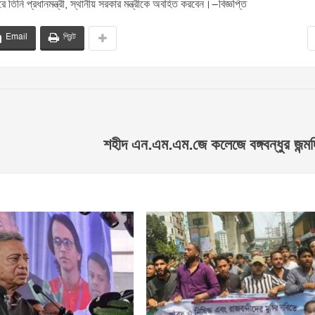
িনি প্রধানমন্ত্রী, স্থানীয় সরকার মন্ত্রীকে অবহিত করবেন।–বিজ্ঞপ্তি
Email
প্রিন্ট
শহীদ এন.এম.এম.জে কলেজে বঙ্গবন্ধুর জন্ম