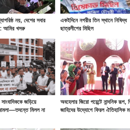
্যাগরিষ্ঠ নয়, দেশের সবার
একইদিনে নগরীর তিন স্থানে নিষিদ্ধ
: আমির খসরু
ছাত্রলীগের মিছিল
২৮ সাংবাদিককে জড়িয়ে
অবহেলার জিরো পয়েন্টে নান্দনিক রূপ, 
 মামলা—তদন্তে মিলল না
জাহিদের উদ্যোগে ফিরল ঐতিহাসিক মর্