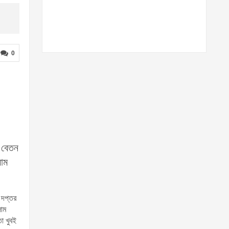
0
র বেতন
রাম
 দপ্তর
লাম
া খুবই