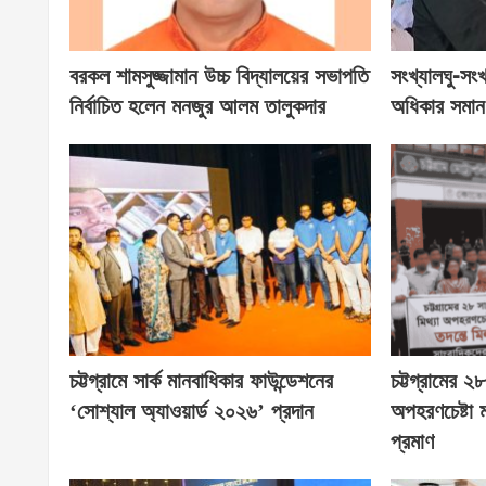
বরকল শামসুজ্জামান উচ্চ বিদ্যালয়ের সভাপতি
সংখ্যালঘু-সংখ
নির্বাচিত হলেন মনজুর আলম তালুকদার
অধিকার সমান
চট্টগ্রামে সার্ক মানবাধিকার ফাউন্ডেশনের
চট্টগ্রামের 
‘সোশ্যাল অ্যাওয়ার্ড ২০২৬’ প্রদান
অপহরণচেষ্টা
প্রমাণ