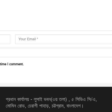
 time I comment.
প্রধান কার্যালয় - লুসাই ভবন(৩য় তলা) , ৫ সিডিএ সি/এ,
মোমিন রোড, চেরাগী পাহাড়, চট্টগ্রাম, বাংলাদেশ।