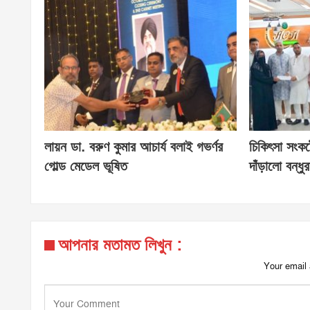
লায়ন ডা. বরুণ কুমার আচার্য বলাই গভর্ণর
চিকিৎসা সংকট
গোল্ড মেডেল ভূষিত
দাঁড়ালো বন্ধুর
আপনার মতামত লিখুন :
Your email 