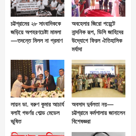
চট্টগ্রামের ২৮ সাংবাদিককে
অবহেলার জিরো পয়েন্টে
জড়িয়ে অপহরণচেষ্টা মামলা
নান্দনিক রূপ, ডিসি জাহিদের
—তদন্তে মিলল না প্রমাণ
উদ্যোগে ফিরল ঐতিহাসিক
মর্যাদা
লায়ন ডা. বরুণ কুমার আচার্য
অবসাদ দুর্বলতা নয়—
বলাই গভর্ণর গোল্ড মেডেল
চট্টগ্রামে কর্মশালায় জানালেন
ভূষিত
বিশেষজ্ঞরা