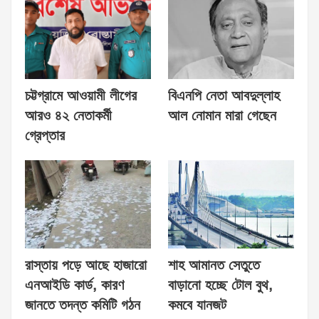
চট্টগ্রামে আওয়ামী লীগের
বিএনপি নেতা আবদুল্লাহ
আরও ৪২ নেতাকর্মী
আল নোমান মারা গেছেন
গ্রেপ্তার
রাস্তায় পড়ে আছে হাজারো
শাহ আমানত সেতুতে
এনআইডি কার্ড, কারণ
বাড়ানো হচ্ছে টোল বুথ,
জানতে তদন্ত কমিটি গঠন
কমবে যানজট