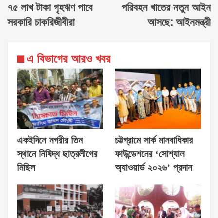
৭৫ লাখ টাকা গৃহঋণ পাবে
পরিবহন খাতের নতুন আইন
সরকারি চাকরিজীবীরা
আসছে: আইনমন্ত্রী
এ বিভাগের আরও খবর
একইদিনে নগরীর তিন
চট্টগ্রামে সার্ক মানবাধিকার
স্থানে নিষিদ্ধ ছাত্রলীগের
ফাউন্ডেশনের ‘সোশ্যাল
মিছিল
অ্যাওয়ার্ড ২০২৬’ প্রদান