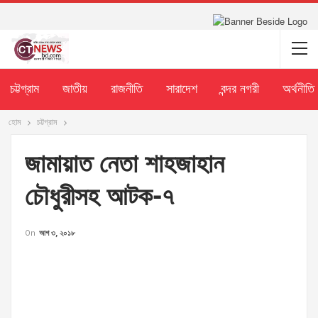
চট্টগ্রাম
জাতীয়
রাজনীতি
সারাদেশ
বন্দর নগরী
অর্থনীতি
হোম
চট্টগ্রাম
জামায়াত নেতা শাহজাহান
চৌধুরীসহ আটক-৭
On
আগ ৩, ২০১৮