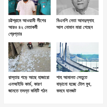
চট্টগ্রামে আওয়ামী লীগের
বিএনপি নেতা আবদুল্লাহ
আরও ৪২ নেতাকর্মী
আল নোমান মারা গেছেন
গ্রেপ্তার
রাস্তায় পড়ে আছে হাজারো
শাহ আমানত সেতুতে
এনআইডি কার্ড, কারণ
বাড়ানো হচ্ছে টোল বুথ,
জানতে তদন্ত কমিটি গঠন
কমবে যানজট