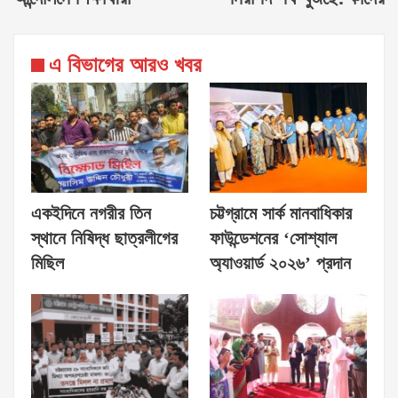
এ বিভাগের আরও খবর
একইদিনে নগরীর তিন
চট্টগ্রামে সার্ক মানবাধিকার
স্থানে নিষিদ্ধ ছাত্রলীগের
ফাউন্ডেশনের ‘সোশ্যাল
মিছিল
অ্যাওয়ার্ড ২০২৬’ প্রদান