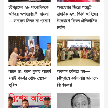
চট্টগ্রামের ২৮ সাংবাদিককে
অবহেলার জিরো পয়েন্টে
জড়িয়ে অপহরণচেষ্টা মামলা
নান্দনিক রূপ, ডিসি জাহিদের
—তদন্তে মিলল না প্রমাণ
উদ্যোগে ফিরল ঐতিহাসিক
মর্যাদা
লায়ন ডা. বরুণ কুমার আচার্য
অবসাদ দুর্বলতা নয়—
বলাই গভর্ণর গোল্ড মেডেল
চট্টগ্রামে কর্মশালায় জানালেন
ভূষিত
বিশেষজ্ঞরা