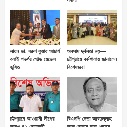
লায়ন ডা. বরুণ কুমার আচার্য
অবসাদ দুর্বলতা নয়—
বলাই গভর্ণর গোল্ড মেডেল
চট্টগ্রামে কর্মশালায় জানালেন
ভূষিত
বিশেষজ্ঞরা
চট্টগ্রামে আওয়ামী লীগের
বিএনপি নেতা আবদুল্লাহ
আরও ৪২ নেতাকর্মী
আল নোমান মারা গেছেন