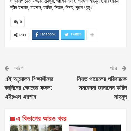
ছাত্রলীগ নেতা উজ্জ্বল চৌধুরী, আশেক এলাহী প্রিজম, মাইনুল হাসান সাকিব,
দ্বীন ইসলাম, ফয়সাল, ফাহিম, মিজান, দিদার, সুজন প্রমুখ।
0
Facebook
Twitter
শেয়ার
আগে
পরে
এই আন্দোলন শিক্ষার্থীদের
নিহত পায়েলের পরিবারকে
বহুদিনের ক্ষোভের ফসল:
সমবেদনা জানালেন ফরিদ
এইচএম এরশাদ
মাহমুদ
এ বিভাগের আরও খবর