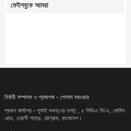
ফেইসবুকে আমরা
নির্বাহী সম্পাদক ও প্রকাশক - গোলাম সরওয়ার
প্রধান কার্যালয় - লুসাই ভবন(৩য় তলা) , ৫ সিডিএ সি/এ, মোমিন
রোড, চেরাগী পাহাড়, চট্টগ্রাম, বাংলাদেশ।