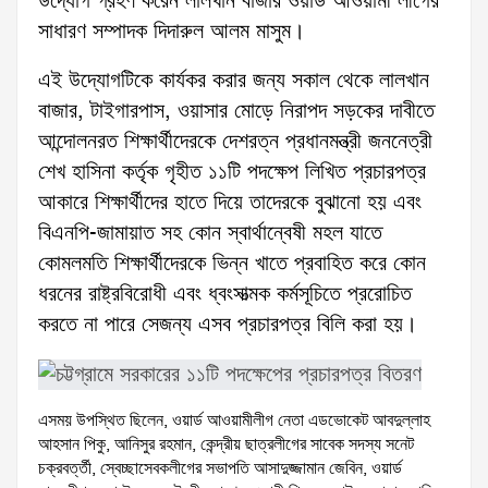
উদ্যোগ গ্রহণ করেন লালখান বাজার ওয়ার্ড আওয়ামী লীগের
সাধারণ সম্পাদক দিদারুল আলম মাসুম।
এই উদ্যোগটিকে কার্যকর করার জন্য সকাল থেকে লালখান
বাজার, টাইগারপাস, ওয়াসার মোড়ে নিরাপদ সড়কের দাবীতে
আন্দোলনরত শিক্ষার্থীদেরকে দেশরত্ন প্রধানমন্ত্রী জননেত্রী
শেখ হাসিনা কর্তৃক গৃহীত ১১টি পদক্ষেপ লিখিত প্রচারপত্র
আকারে শিক্ষার্থীদের হাতে দিয়ে তাদেরকে বুঝানো হয় এবং
বিএনপি-জামায়াত সহ কোন স্বার্থান্বেষী মহল যাতে
কোমলমতি শিক্ষার্থীদেরকে ভিন্ন খাতে প্রবাহিত করে কোন
ধরনের রাষ্ট্রবিরোধী এবং ধ্বংসাত্মক কর্মসূচিতে প্ররোচিত
করতে না পারে সেজন্য এসব প্রচারপত্র বিলি করা হয়।
এসময় উপস্থিত ছিলেন, ওয়ার্ড আওয়ামীলীগ নেতা এডভোকেট আবদুল্লাহ
আহসান পিকু, আনিসুর রহমান, কেন্দ্রীয় ছাত্রলীগের সাবেক সদস্য সনেট
চক্রবর্ত্তী, স্বেচ্ছাসেবকলীগের সভাপতি আসাদুজ্জামান জেবিন, ওয়ার্ড