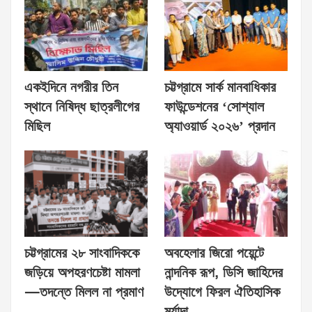
একইদিনে নগরীর তিন
চট্টগ্রামে সার্ক মানবাধিকার
স্থানে নিষিদ্ধ ছাত্রলীগের
ফাউন্ডেশনের ‘সোশ্যাল
মিছিল
অ্যাওয়ার্ড ২০২৬’ প্রদান
চট্টগ্রামের ২৮ সাংবাদিককে
অবহেলার জিরো পয়েন্টে
জড়িয়ে অপহরণচেষ্টা মামলা
নান্দনিক রূপ, ডিসি জাহিদের
—তদন্তে মিলল না প্রমাণ
উদ্যোগে ফিরল ঐতিহাসিক
মর্যাদা