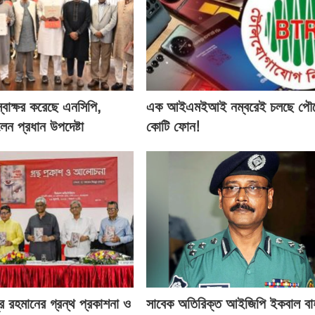
্বাক্ষর করেছে এনসিপি,
এক আইএমইআই নম্বরেই চলছে পৌ
লেন প্রধান উপদেষ্টা
কোটি ফোন!
র রহমানের গ্রন্থ প্রকাশনা ও
সাবেক অতিরিক্ত আইজিপি ইকবাল বা