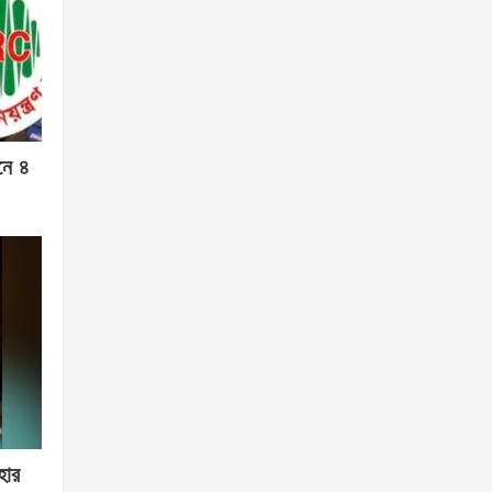
নে ৪
হার