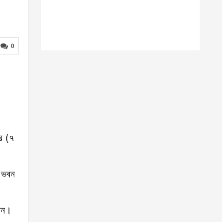
0
ার (৭
ি ভবন
নান।