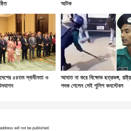
্ঠিত
আটক
াদেশের ৫৪তম স্বাধীনতা ও
আঘাত না করে বিক্ষোভ ছত্রভঙ্গ, রাষ্ট্
উদযাপন
পদক পেলেন সেই পুলিশ কনস্টেবল
address will not be published.