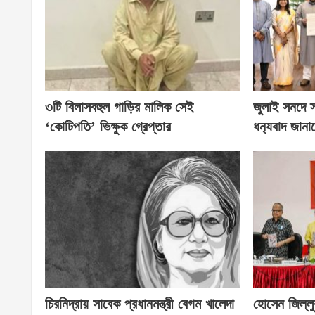
৩টি বিলাসবহুল গাড়ির মালিক সেই
জুলাই সনদে স
‘কোটিপতি’ ভিক্ষুক গ্রেপ্তার
ধন‍্যবাদ জানা
চিরনিদ্রায় সাবেক প্রধানমন্ত্রী বেগম খালেদা
হোসেন জিল্লু