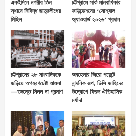
একইদিনে নগরীর তিন
চট্টগ্রামে সার্ক মানবাধিকার
স্থানে নিষিদ্ধ ছাত্রলীগের
ফাউন্ডেশনের ‘সোশ্যাল
মিছিল
অ্যাওয়ার্ড ২০২৬’ প্রদান
চট্টগ্রামের ২৮ সাংবাদিককে
অবহেলার জিরো পয়েন্টে
জড়িয়ে অপহরণচেষ্টা মামলা
নান্দনিক রূপ, ডিসি জাহিদের
—তদন্তে মিলল না প্রমাণ
উদ্যোগে ফিরল ঐতিহাসিক
মর্যাদা