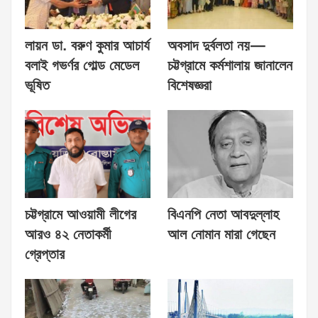
লায়ন ডা. বরুণ কুমার আচার্য
অবসাদ দুর্বলতা নয়—
বলাই গভর্ণর গোল্ড মেডেল
চট্টগ্রামে কর্মশালায় জানালেন
ভূষিত
বিশেষজ্ঞরা
চট্টগ্রামে আওয়ামী লীগের
বিএনপি নেতা আবদুল্লাহ
আরও ৪২ নেতাকর্মী
আল নোমান মারা গেছেন
গ্রেপ্তার