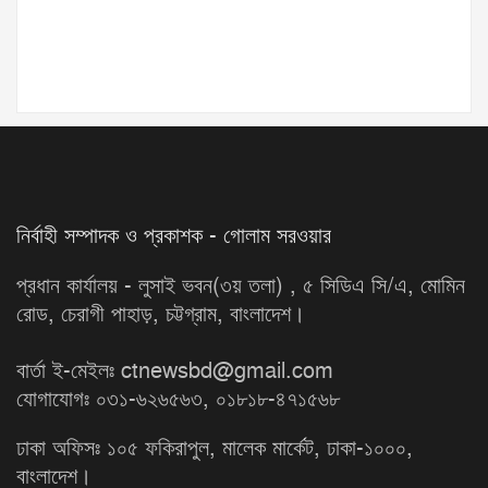
নির্বাহী সম্পাদক ও প্রকাশক - গোলাম সরওয়ার
প্রধান কার্যালয় - লুসাই ভবন(৩য় তলা) , ৫ সিডিএ সি/এ, মোমিন
রোড, চেরাগী পাহাড়, চট্টগ্রাম, বাংলাদেশ।
বার্তা ই-মেইলঃ ctnewsbd@gmail.com
যোগাযোগঃ ০৩১-৬২৬৫৬৩, ০১৮১৮-৪৭১৫৬৮
ঢাকা অফিসঃ ১০৫ ফকিরাপুল, মালেক মার্কেট, ঢাকা-১০০০,
বাংলাদেশ।