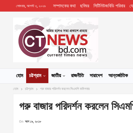
সম্পাদকের কথা
ছবিঘর
সিটিনিউজবিডি পরিবার
য
সোমবার, আগস্ট ৩, ২০২৬
হোম
চট্টগ্রাম
জাতীয়
রাজনীতি
সারাদেশ
আন্তর্জাতিক
হোম
চট্টগ্রাম
গরু বাজার পরিদর্শন করলেন সিএমপি কমিশনার
গরু বাজার পরিদর্শন করলেন সিএম
On
আগ ১৯, ২০১৮