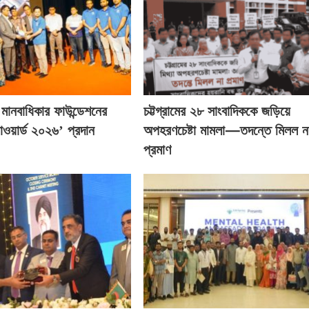
্ক মানবাধিকার ফাউন্ডেশনের
চট্টগ্রামের ২৮ সাংবাদিককে জড়িয়ে
াওয়ার্ড ২০২৬’ প্রদান
অপহরণচেষ্টা মামলা—তদন্তে মিলল ন
প্রমাণ