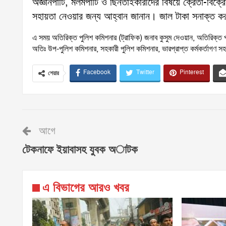
অজ্ঞানপার্টি, মলমপার্টি ও ছিনতাইকারীদের বিষয়ে ক্রেতা-ব
সহায়তা নেওয়ার জন্য আহ্বান জানান। জাল টাকা সনাক্ত করণ
এ সময় অতিরিক্ত পুলিশ কমিশনার (ট্রাফিক) জনাব কুসুম দেওয়ান, অতিরিক্ত 
অতিঃ উপ-পুলিশ কমিশনার, সহকারী পুলিশ কমিশনার, ভারপ্রাপ্ত কর্মকর্তাগণ
Facebook
Twitter
Pinterest
শেয়ার
আগে
টেকনাফে ইয়াবাসহ যুবক অাটক
এ বিভাগের আরও খবর