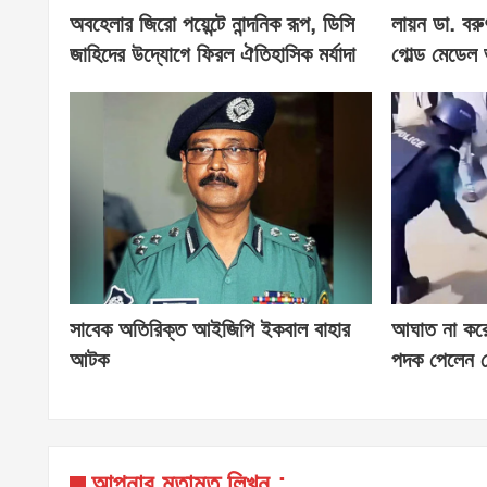
অবহেলার জিরো পয়েন্টে নান্দনিক রূপ, ডিসি
লায়ন ডা. বরু
জাহিদের উদ্যোগে ফিরল ঐতিহাসিক মর্যাদা
গোল্ড মেডেল 
সাবেক অতিরিক্ত আইজিপি ইকবাল বাহার
আঘাত না করে ব
আটক
পদক পেলেন স
আপনার মতামত লিখুন :