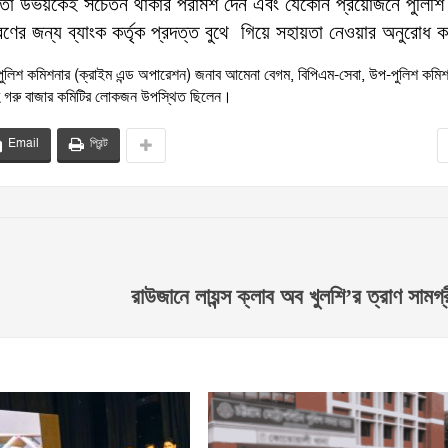
িক্রেতা উভয়কেই সচেতন থাকার পরামর্শ দেন এবং যেকোন প্রয়োজনে পুলিশি
ের জন্য ব্যাংক কর্তৃক প্রদত্ত বুথে গিয়ে সহায়তা নেওয়ার অনুরোধ 
পুলিশ কমিশনার (ক্রাইম এন্ড অপারেশন) জনাব আমেনা বেগম, বিপিএম-সেবা, উপ-পুলিশ কমিশ
 সহ গরু বাজার কমিটির লোকজন উপস্থিত ছিলেন।
Email
প্রিন্ট
রাউজানে লায়ন্স ক্লাব অব খুলশি’র ত্রাণ সামগ্