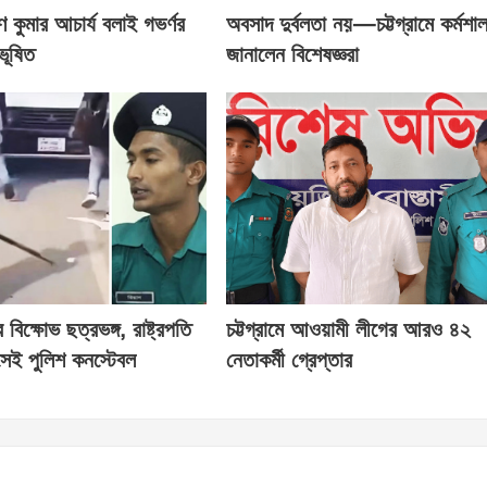
ণ কুমার আচার্য বলাই গভর্ণর
অবসাদ দুর্বলতা নয়—চট্টগ্রামে কর্মশা
ভূষিত
জানালেন বিশেষজ্ঞরা
িক্ষোভ ছত্রভঙ্গ, রাষ্ট্রপতি
চট্টগ্রামে আওয়ামী লীগের আরও ৪২
েই পুলিশ কনস্টেবল
নেতাকর্মী গ্রেপ্তার