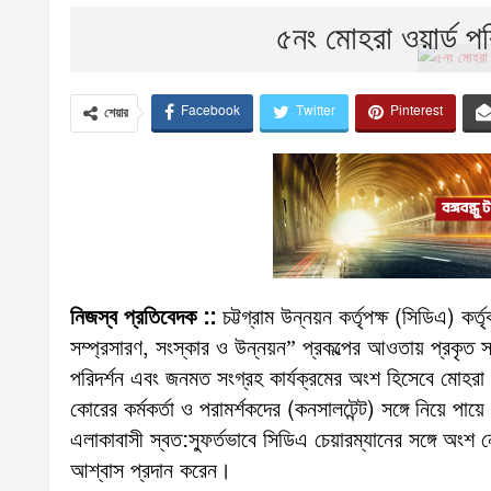
৫নং মোহরা ওয়ার্ড পর
Facebook
Twitter
Pinterest
শেয়ার
নিজস্ব প্রতিবেদক ::
চট্টগ্রাম উন্নয়ন কর্তৃপক্ষ (সিডিএ) কর
সম্প্রসারণ, সংস্কার ও উন্নয়ন” প্রকল্পের আওতায় প্রকৃত সম
পরিদর্শন এবং জনমত সংগ্রহ কার্যক্রমের অংশ হিসেবে মোহরা ৫
কোরের কর্মকর্তা ও পরামর্শকদের (কনসালটেন্ট) সঙ্গে নিয়ে পা
এলাকাবাসী স্বত:স্ফুর্তভাবে সিডিএ চেয়ারম্যানের সঙ্গে অংশ
আশ্বাস প্রদান করেন।