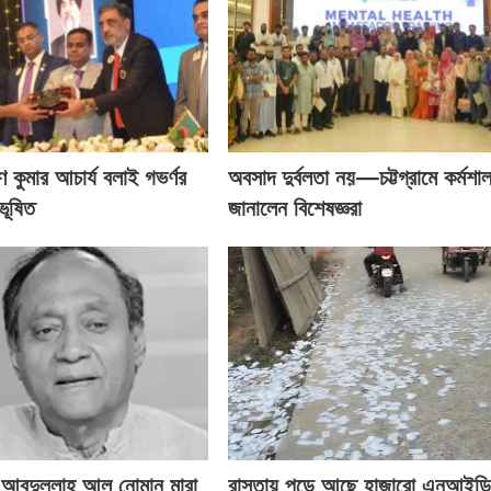
ণ কুমার আচার্য বলাই গভর্ণর
অবসাদ দুর্বলতা নয়—চট্টগ্রামে কর্মশা
ভূষিত
জানালেন বিশেষজ্ঞরা
 আবদুল্লাহ আল নোমান মারা
রাস্তায় পড়ে আছে হাজারো এনআইডি 