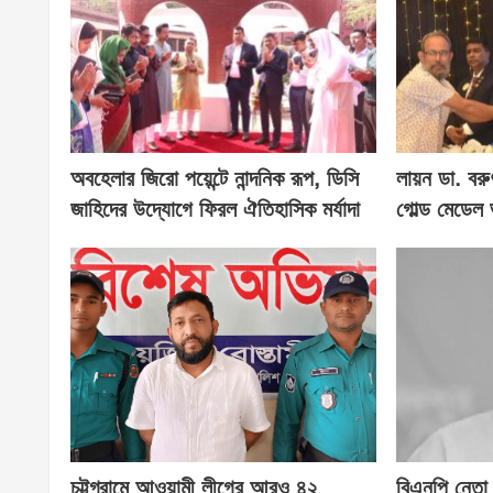
অবহেলার জিরো পয়েন্টে নান্দনিক রূপ, ডিসি
লায়ন ডা. বরু
জাহিদের উদ্যোগে ফিরল ঐতিহাসিক মর্যাদা
গোল্ড মেডেল 
চট্টগ্রামে আওয়ামী লীগের আরও ৪২
বিএনপি নেতা