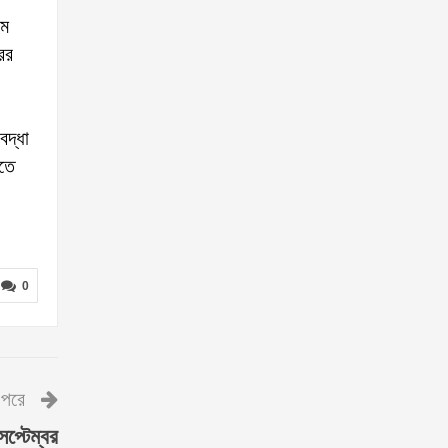
্ম
ের
বদ্ধা
রতে
0
পরে
েপ্টেম্বর