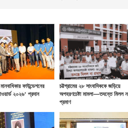
্ক মানবাধিকার ফাউন্ডেশনের
চট্টগ্রামের ২৮ সাংবাদিককে জড়িয়ে
াওয়ার্ড ২০২৬’ প্রদান
অপহরণচেষ্টা মামলা—তদন্তে মিলল ন
প্রমাণ