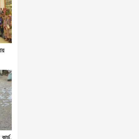
লায়
কার্ড,