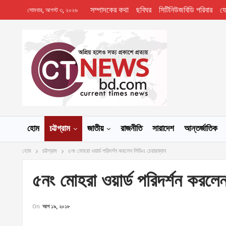
সম্পাদকের কথা
ছবিঘর
সিটিনিউজবিডি পরিবার
য
সোমবার, আগস্ট ৩, ২০২৬
হোম
চট্টগ্রাম
জাতীয়
রাজনীতি
সারাদেশ
আন্তর্জাতিক
হোম
চট্টগ্রাম
৫নং মোহরা ওয়ার্ড পরিদর্শন করলেন সিডিএ চেয়ারম্যান
৫নং মোহরা ওয়ার্ড পরিদর্শন করলে
On
আগ ১৯, ২০১৮