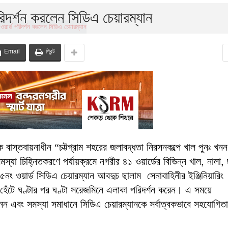
িদর্শন করলেন সিডিএ চেয়ারম্যান
Email
প্রিন্ট
্তৃক বাস্তবায়নাধীন “চট্টগ্রাম শহরের জলাবদ্ধতা নিরসনকল্পে খাল পুনঃ খনন
স্যা চিহ্নিতকরণে পর্যায়ক্রমে নগরীর ৪১ ওয়ার্ডের বিভিন্ন খাল, নালা, 
নং ওয়ার্ড সিডিএ চেয়ারম্যান আবদুচ ছালাম সেনাবাহিনীর ইঞ্জিনিয়ারিং
য়ে হেঁটে ঘণ্টার পর ঘণ্টা সরেজমিনে এলাকা পরিদর্শন করেন। এ সময়ে
 নেন এবং সমস্যা সমাধানে সিডিএ চেয়ারম্যানকে সর্বাত্বকভাবে সহযোগিত