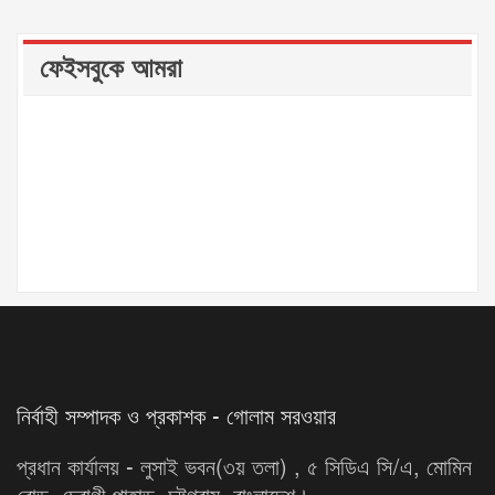
ফেইসবুকে আমরা
নির্বাহী সম্পাদক ও প্রকাশক - গোলাম সরওয়ার
প্রধান কার্যালয় - লুসাই ভবন(৩য় তলা) , ৫ সিডিএ সি/এ, মোমিন