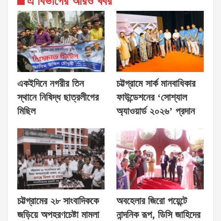
এ বিভাগের আরও খবর
একইদিনে নগরীর তিন
চট্টগ্রামে সার্ক মানবাধিকার
স্থানে নিষিদ্ধ ছাত্রলীগের
ফাউন্ডেশনের ‘সোশ্যাল
মিছিল
অ্যাওয়ার্ড ২০২৬’ প্রদান
চট্টগ্রামের ২৮ সাংবাদিককে
অবহেলার জিরো পয়েন্টে
জড়িয়ে অপহরণচেষ্টা মামলা
নান্দনিক রূপ, ডিসি জাহিদের