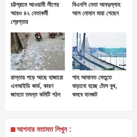
চট্টগ্রামে আওয়ামী লীগের
বিএনপি নেতা আবদুল্লাহ
আরও ৪২ নেতাকর্মী
আল নোমান মারা গেছেন
গ্রেপ্তার
রাস্তায় পড়ে আছে হাজারো
শাহ আমানত সেতুতে
এনআইডি কার্ড, কারণ
বাড়ানো হচ্ছে টোল বুথ,
জানতে তদন্ত কমিটি গঠন
কমবে যানজট
আপনার মতামত লিখুন :