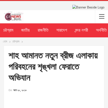
চট্টগ্রাম
জাতীয়
রাজনীতি
সারাদেশ
বন্দর নগরী
অর্থনীতি
হোম
চট্টগ্রাম
শাহ আমানত নতুন ব্রীজ এলাকায়
পরিবহনের শৃঙ্খলা ফেরাতে
অভিযান
On
আগ ২০, ২০১৮