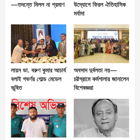
—তদন্তে মিলল না প্রমাণ
উদ্যোগে ফিরল ঐতিহাসিক
মর্যাদা
লায়ন ডা. বরুণ কুমার আচার্য
অবসাদ দুর্বলতা নয়—
বলাই গভর্ণর গোল্ড মেডেল
চট্টগ্রামে কর্মশালায় জানালেন
ভূষিত
বিশেষজ্ঞরা