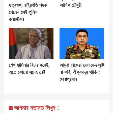
ছত্রভঙ্গ, রাষ্ট্রপতি পদক
আশিক চৌধুরী
পেলেন সেই পুলিশ
কনস্টেবল
শেখ হাসিনার বিচার হবেই,
আমরা নিজেরা ভেদাভেদ সৃষ্টি
এতে কোনো সন্দেহ নেই
না করি, ঐক্যবদ্ধ থাকি :
সেনাপ্রধান
আপনার মতামত লিখুন :