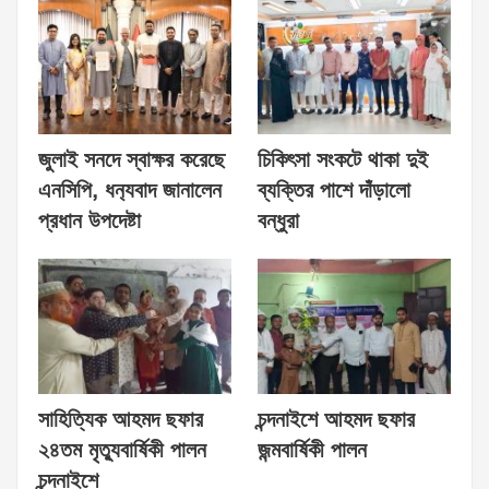
জুলাই সনদে স্বাক্ষর করেছে
চিকিৎসা সংকটে থাকা দুই
এনসিপি, ধন‍্যবাদ জানালেন
ব্যক্তির পাশে দাঁড়ালো
প্রধান উপদেষ্টা
বন্ধুরা
সাহিত্যিক আহমদ ছফার
চন্দনাইশে আহমদ ছফার
২৪তম মৃত্যুবার্ষিকী পালন
জন্মবার্ষিকী পালন
চন্দনাইশে