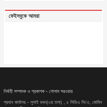
ফেইসবুকে আমরা
নির্বাহী সম্পাদক ও প্রকাশক - গোলাম সরওয়ার
প্রধান কার্যালয় - লুসাই ভবন(৩য় তলা) , ৫ সিডিএ সি/এ, মোমিন