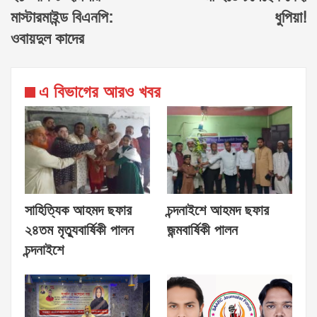
মাস্টারমাইন্ড বিএনপি:
ধুপিয়া!
ওবায়দুল কাদের
এ বিভাগের আরও খবর
সাহিত্যিক আহমদ ছফার
চন্দনাইশে আহমদ ছফার
২৪তম মৃত্যুবার্ষিকী পালন
জন্মবার্ষিকী পালন
চন্দনাইশে