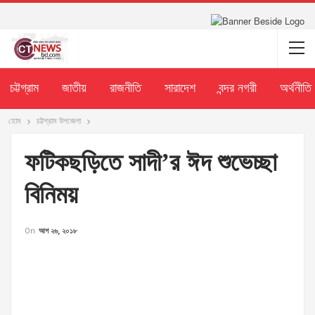
চট্টগ্রাম
জাতীয়
রাজনীতি
সারাদেশ
বন্দর নগরী
অর্থনীতি
হোম
চট্টগ্রাম উপজেলা
ফটিকছড়িতে সাদী’র ঈদ শুভেচ্ছা
বিনিময়
On
আগ ২৬, ২০১৮