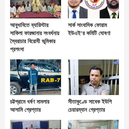
আবুধাবিতে ব্যারিস্টার
সার্ক সাংবাদিক ফোরাম
সাকিলা ফারজানার সংবর্ধনায়
ইউএই’র কমিটি ঘোষণা
স্বৈরাচার বিরোধী ভূমিকার
প্রশংসা
চট্টগ্রামে ধর্ষণ মামলার
সীতাকুণ্ডে সাবেক ইউপি
আসামি গ্রেপ্তার
চেয়ারম্যান গ্রেপ্তার