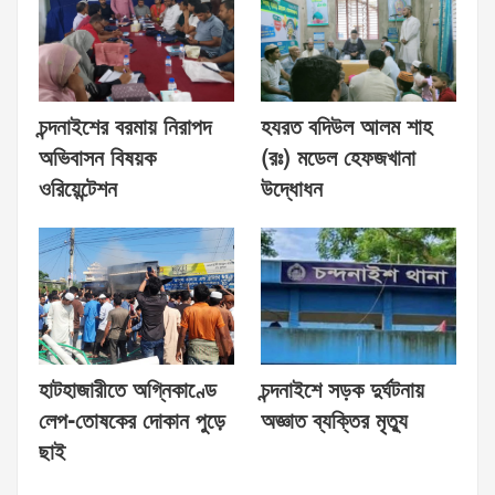
চন্দনাইশের বরমায় নিরাপদ
হযরত বদিউল আলম শাহ
অভিবাসন বিষয়ক
(রঃ) মডেল হেফজখানা
ওরিয়েন্টেশন
উদ্ধোধন
হাটহাজারীতে অগ্নিকাণ্ডে
চন্দনাইশে সড়ক দুর্ঘটনায়
লেপ-তোষকের দোকান পুড়ে
অজ্ঞাত ব্যক্তির মৃত্যু
ছাই