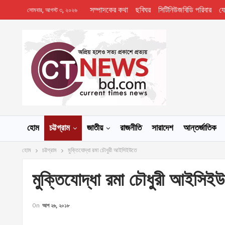
সম্পাদকের কথা
ছবিঘর
সিটিনিউজবিডি পরিবার
য
সোমবার, আগস্ট ৩, ২০২৬
হোম
চট্টগ্রাম
জাতীয়
রাজনীতি
সারাদেশ
আন্তর্জাতিক
হোম
চট্টগ্রাম
মুক্তিযোদ্ধা রমা চৌধুরী আইসিইউতে
মুক্তিযোদ্ধা রমা চৌধুরী আইসিই
On
আগ ২৬, ২০১৮