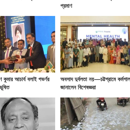
প্রমাণ
ণ কুমার আচার্য বলাই গভর্ণর
অবসাদ দুর্বলতা নয়—চট্টগ্রামে কর্মশা
ভূষিত
জানালেন বিশেষজ্ঞরা