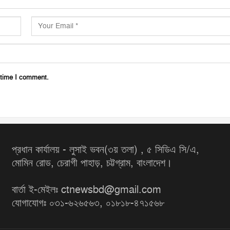
 time I comment.
প্রধান কার্যালয় - লুসাই ভবন(৩য় তলা) , ৫ সিডিএ সি/এ,
মোমিন রোড, চেরাগী পাহাড়, চট্টগ্রাম, বাংলাদেশ।
বার্তা ই-মেইলঃ ctnewsbd@gmail.com
যোগাযোগঃ ০৩১-৬২৬৫৬৩, ০১৮১৮-৪৭১৫৬৮