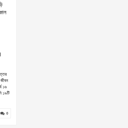
ড়ি
কাল
।
োত্তর
ে জীবন
্ঘ ১৬
নি ১৯টি
0