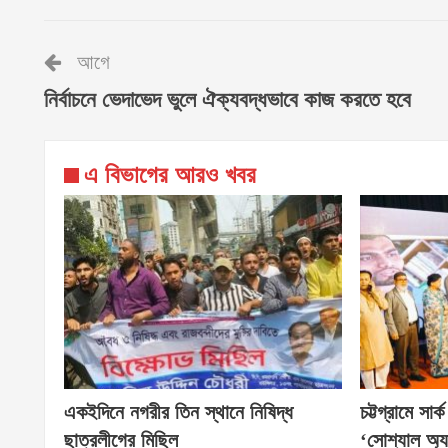
আগে
নির্বাচনে ভেদাভেদ ভুলে ঐক্যবদ্ধভাবে কাজ করতে হবে
এ বিভাগের আরও খবর
একইদিনে নগরীর তিন স্থানে নিষিদ্ধ
চট্টগ্রামে সার
ছাত্রলীগের মিছিল
‘সোশ্যাল অ্য