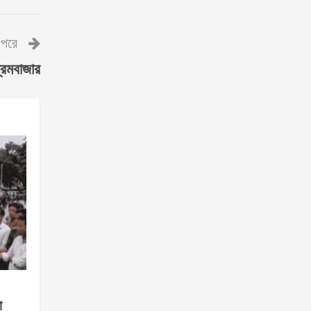
পরে
্রমবাজার
া