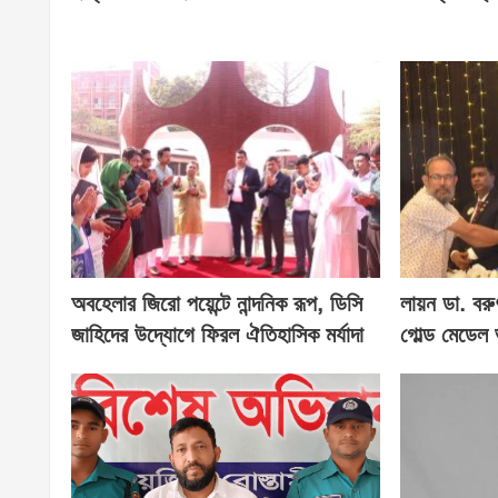
অবহেলার জিরো পয়েন্টে নান্দনিক রূপ, ডিসি
লায়ন ডা. বরু
জাহিদের উদ্যোগে ফিরল ঐতিহাসিক মর্যাদা
গোল্ড মেডেল 