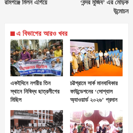
রামগঞ্জে মিলন এগিয়ে
‘বন্দর মুজিব’ এর মোড়ক
উন্মোচন
এ বিভাগের আরও খবর
একইদিনে নগরীর তিন
চট্টগ্রামে সার্ক মানবাধিকার
স্থানে নিষিদ্ধ ছাত্রলীগের
ফাউন্ডেশনের ‘সোশ্যাল
মিছিল
অ্যাওয়ার্ড ২০২৬’ প্রদান