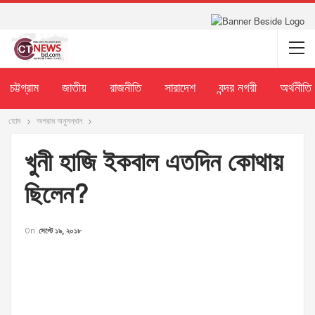
চট্টগ্রাম
জাতীয়
রাজনীতি
সারাদেশ
বন্দর নগরী
অর্থনীতি
হোম
অপরাধ অনুসন্ধান
খুনী হাজি ইকবাল এতদিন কোথায়
ছিলেন?
On
সেপ্টে ১৯, ২০১৮