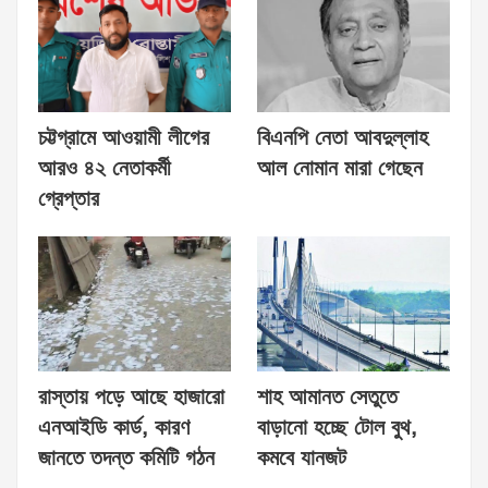
চট্টগ্রামে আওয়ামী লীগের
বিএনপি নেতা আবদুল্লাহ
আরও ৪২ নেতাকর্মী
আল নোমান মারা গেছেন
গ্রেপ্তার
রাস্তায় পড়ে আছে হাজারো
শাহ আমানত সেতুতে
এনআইডি কার্ড, কারণ
বাড়ানো হচ্ছে টোল বুথ,
জানতে তদন্ত কমিটি গঠন
কমবে যানজট