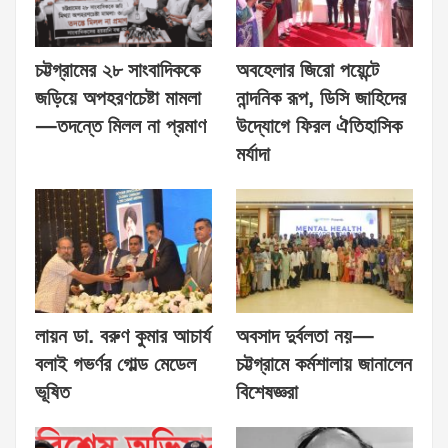
চট্টগ্রামের ২৮ সাংবাদিককে
অবহেলার জিরো পয়েন্টে
জড়িয়ে অপহরণচেষ্টা মামলা
নান্দনিক রূপ, ডিসি জাহিদের
—তদন্তে মিলল না প্রমাণ
উদ্যোগে ফিরল ঐতিহাসিক
মর্যাদা
লায়ন ডা. বরুণ কুমার আচার্য
অবসাদ দুর্বলতা নয়—
বলাই গভর্ণর গোল্ড মেডেল
চট্টগ্রামে কর্মশালায় জানালেন
ভূষিত
বিশেষজ্ঞরা