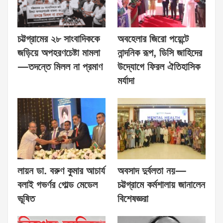
চট্টগ্রামের ২৮ সাংবাদিককে
অবহেলার জিরো পয়েন্টে
জড়িয়ে অপহরণচেষ্টা মামলা
নান্দনিক রূপ, ডিসি জাহিদের
—তদন্তে মিলল না প্রমাণ
উদ্যোগে ফিরল ঐতিহাসিক
মর্যাদা
লায়ন ডা. বরুণ কুমার আচার্য
অবসাদ দুর্বলতা নয়—
বলাই গভর্ণর গোল্ড মেডেল
চট্টগ্রামে কর্মশালায় জানালেন
ভূষিত
বিশেষজ্ঞরা