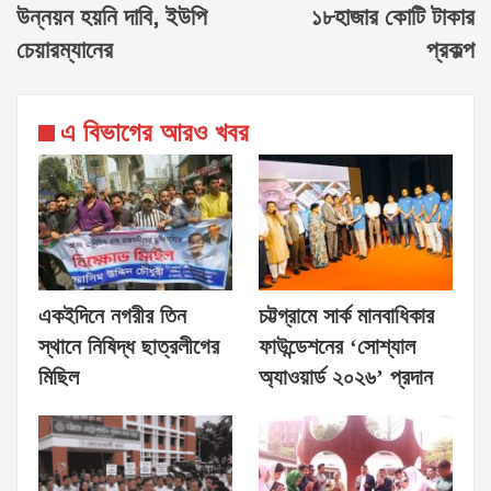
উন্নয়ন হয়নি দাবি, ইউপি
১৮হাজার কোটি টাকার
চেয়ারম্যানের
প্রকল্প
এ বিভাগের আরও খবর
একইদিনে নগরীর তিন
চট্টগ্রামে সার্ক মানবাধিকার
স্থানে নিষিদ্ধ ছাত্রলীগের
ফাউন্ডেশনের ‘সোশ্যাল
মিছিল
অ্যাওয়ার্ড ২০২৬’ প্রদান