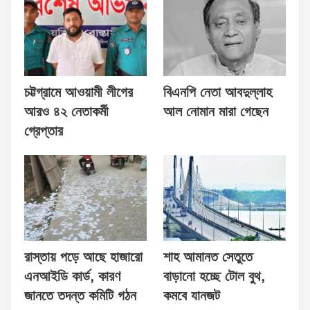
চট্টগ্রামে আওয়ামী লীগের
বিএনপি নেতা আবদুল্লাহ
আরও ৪২ নেতাকর্মী
আল নোমান মারা গেছেন
গ্রেপ্তার
রাস্তায় পড়ে আছে হাজারো
শাহ আমানত সেতুতে
এনআইডি কার্ড, কারণ
বাড়ানো হচ্ছে টোল বুথ,
জানতে তদন্ত কমিটি গঠন
কমবে যানজট