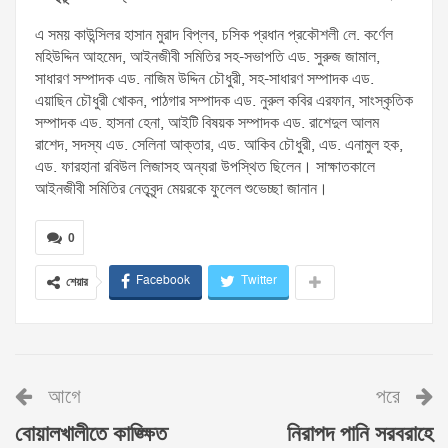
এ সময় কাউন্সিলর হাসান মুরাদ বিপ্লব, চসিক প্রধান প্রকৌশলী লে. কর্ণেল
মহিউদ্দিন আহমেদ, আইনজীবী সমিতির সহ-সভাপতি এড. সুরুজ জামাল,
সাধারণ সম্পাদক এড. নাজিম উদ্দিন চৌধুরী, সহ-সাধারণ সম্পাদক এড.
এয়াছিন চৌধুরী খোকন, পাঠগার সম্পাদক এড. নুরুল কবির এরফান, সাংস্কৃতিক
সম্পাদক এড. হাসনা হেনা, আইটি বিষয়ক সম্পাদক এড. রাশেদুল আলম
রাশেদ, সদস্য এড. সেলিনা আক্তার, এড. আকিব চৌধুরী, এড. এনামুল হক,
এড. ফারহানা রবিউল লিজাসহ অন্যরা উপস্থিত ছিলেন। সাক্ষাতকালে
আইনজীবী সমিতির নেতৃবৃন্দ মেয়রকে ফুলেল শুভেচ্ছা জানান।
0
Facebook
Twitter
শেয়ার
আগে
পরে
বোয়ালখালীতে কাঙ্ক্ষিত
নিরাপদ পানি সরবরাহে