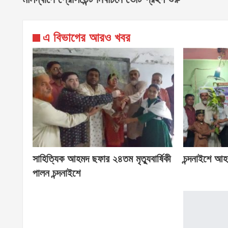
এ বিভাগের আরও খবর
সাহিত্যিক আহমদ ছফার ২৪তম মৃত্যুবার্ষিকী
চন্দনাইশে আহম
পালন চন্দনাইশে