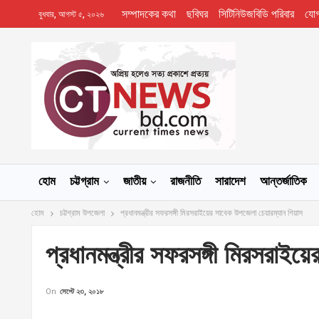
সম্পাদকের কথা
ছবিঘর
সিটিনিউজবিডি পরিবার
যো
বুধবার, আগস্ট ৫, ২০২৬
হোম
চট্টগ্রাম
জাতীয়
রাজনীতি
সারাদেশ
আন্তর্জাতিক
হোম
চট্টগ্রাম উপজেলা
প্রধানমন্ত্রীর সফরসঙ্গী মিরসরাইয়ের সাবেক উপজেলা চেয়ারম্যান গিয়াস
প্রধানমন্ত্রীর সফরসঙ্গী মিরসরাই
On
সেপ্টে ২৩, ২০১৮