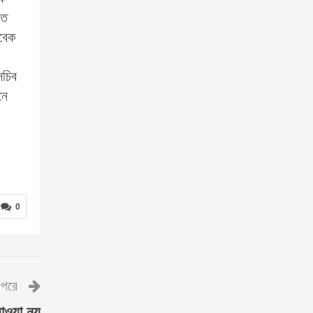
তে
াবেক
সচিব
নে
0
পরে
াওয়া নয়