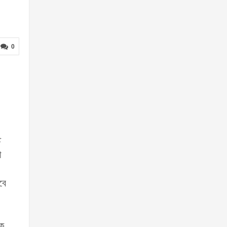
0
ট
ী
বে
কে